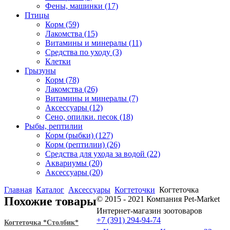
Фены, машинки
(17)
Птицы
Корм
(59)
Лакомства
(15)
Витамины и минералы
(11)
Средства по уходу
(3)
Клетки
Грызуны
Корм
(78)
Лакомства
(26)
Витамины и минералы
(7)
Аксессуары
(12)
Сено, опилки. песок
(18)
Рыбы, рептилии
Корм (рыбки)
(127)
Корм (рептилии)
(26)
Средства для ухода за водой
(22)
Аквариумы
(20)
Аксессуары
(20)
Главная
Каталог
Аксессуары
Когтеточки
Когтеточка
Похожие товары
© 2015 - 2021 Компания Pet-Market
Интернет-магазин зоотоваров
+7 (391) 294-94-74
Когтеточка *Столбик*