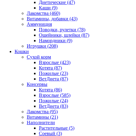
Диетические
(47)
Каши
(9)
Лакомства
(460)
Витамины, добавки
(43)
Аммуниция
Поводки, рулетки
(78)
Ошейники, шлейки
(87)
Намордники
(9)
Игрушки
(208)
Кошки
Сухой корм
Взрослые
(423)
Котята
(87)
Пожилые
(23)
ВетДиета
(87)
Консервы
Котята
(86)
Взрослые
(585)
Пожилые
(24)
ВетДиета
(83)
Лакомства
(95)
Витамины
(21)
Наполнители
Растительные
(5)
Соевый
(3)