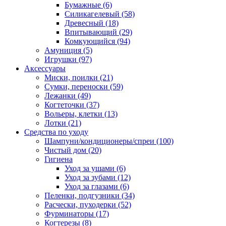
Бумажные
(6)
Силикагелевый
(58)
Древесный
(18)
Впитывающий
(29)
Комкующийся
(94)
Амуниция
(5)
Игрушки
(97)
Аксессуары
Миски, поилки
(21)
Сумки, переноски
(59)
Лежанки
(49)
Когтеточки
(37)
Вольеры, клетки
(13)
Лотки
(21)
Средства по уходу
Шампуни/кондиционеры/спреи
(100)
Чистый дом
(20)
Гигиена
Уход за ушами
(6)
Уход за зубами
(12)
Уход за глазами
(6)
Пеленки, подгузники
(34)
Расчески, пуходерки
(52)
Фурминаторы
(17)
Когтерезы
(8)