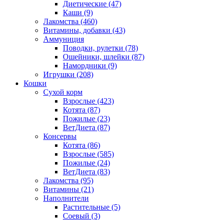
Диетические
(47)
Каши
(9)
Лакомства
(460)
Витамины, добавки
(43)
Аммуниция
Поводки, рулетки
(78)
Ошейники, шлейки
(87)
Намордники
(9)
Игрушки
(208)
Кошки
Сухой корм
Взрослые
(423)
Котята
(87)
Пожилые
(23)
ВетДиета
(87)
Консервы
Котята
(86)
Взрослые
(585)
Пожилые
(24)
ВетДиета
(83)
Лакомства
(95)
Витамины
(21)
Наполнители
Растительные
(5)
Соевый
(3)