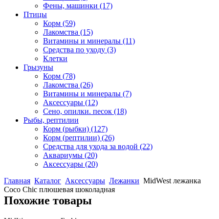
Фены, машинки
(17)
Птицы
Корм
(59)
Лакомства
(15)
Витамины и минералы
(11)
Средства по уходу
(3)
Клетки
Грызуны
Корм
(78)
Лакомства
(26)
Витамины и минералы
(7)
Аксессуары
(12)
Сено, опилки. песок
(18)
Рыбы, рептилии
Корм (рыбки)
(127)
Корм (рептилии)
(26)
Средства для ухода за водой
(22)
Аквариумы
(20)
Аксессуары
(20)
Главная
Каталог
Аксессуары
Лежанки
MidWest лежанка
Coco Chic плюшевая шоколадная
Похожие товары