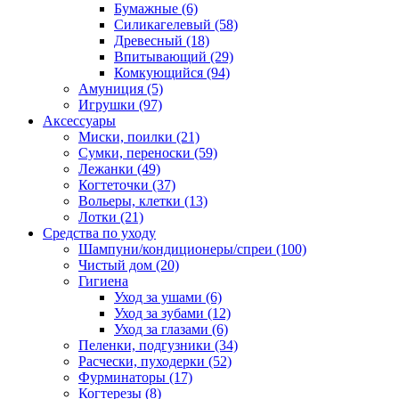
Бумажные
(6)
Силикагелевый
(58)
Древесный
(18)
Впитывающий
(29)
Комкующийся
(94)
Амуниция
(5)
Игрушки
(97)
Аксессуары
Миски, поилки
(21)
Сумки, переноски
(59)
Лежанки
(49)
Когтеточки
(37)
Вольеры, клетки
(13)
Лотки
(21)
Средства по уходу
Шампуни/кондиционеры/спреи
(100)
Чистый дом
(20)
Гигиена
Уход за ушами
(6)
Уход за зубами
(12)
Уход за глазами
(6)
Пеленки, подгузники
(34)
Расчески, пуходерки
(52)
Фурминаторы
(17)
Когтерезы
(8)