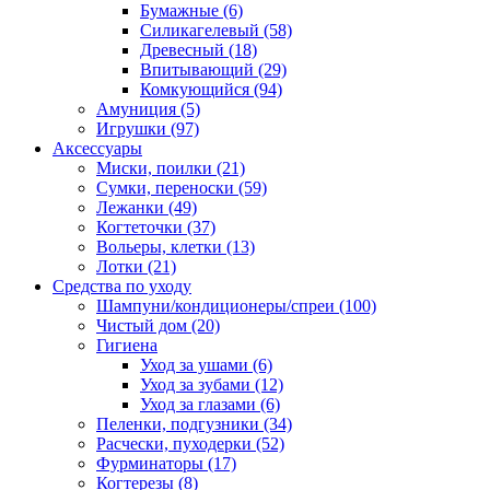
Бумажные
(6)
Силикагелевый
(58)
Древесный
(18)
Впитывающий
(29)
Комкующийся
(94)
Амуниция
(5)
Игрушки
(97)
Аксессуары
Миски, поилки
(21)
Сумки, переноски
(59)
Лежанки
(49)
Когтеточки
(37)
Вольеры, клетки
(13)
Лотки
(21)
Средства по уходу
Шампуни/кондиционеры/спреи
(100)
Чистый дом
(20)
Гигиена
Уход за ушами
(6)
Уход за зубами
(12)
Уход за глазами
(6)
Пеленки, подгузники
(34)
Расчески, пуходерки
(52)
Фурминаторы
(17)
Когтерезы
(8)