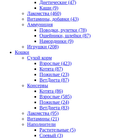
Диетические
(47)
Каши
(9)
Лакомства
(460)
Витамины, добавки
(43)
Аммуниция
Поводки, рулетки
(78)
Ошейники, шлейки
(87)
Намордники
(9)
Игрушки
(208)
Кошки
Сухой корм
Взрослые
(423)
Котята
(87)
Пожилые
(23)
ВетДиета
(87)
Консервы
Котята
(86)
Взрослые
(585)
Пожилые
(24)
ВетДиета
(83)
Лакомства
(95)
Витамины
(21)
Наполнители
Растительные
(5)
Соевый
(3)