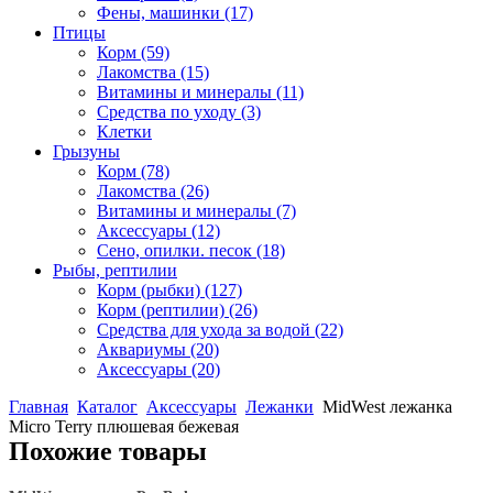
Фены, машинки
(17)
Птицы
Корм
(59)
Лакомства
(15)
Витамины и минералы
(11)
Средства по уходу
(3)
Клетки
Грызуны
Корм
(78)
Лакомства
(26)
Витамины и минералы
(7)
Аксессуары
(12)
Сено, опилки. песок
(18)
Рыбы, рептилии
Корм (рыбки)
(127)
Корм (рептилии)
(26)
Средства для ухода за водой
(22)
Аквариумы
(20)
Аксессуары
(20)
Главная
Каталог
Аксессуары
Лежанки
MidWest лежанка
Micro Terry плюшевая бежевая
Похожие товары