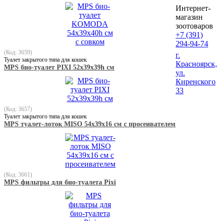
Интернет-
магазин
зоотоваров
+7 (391)
294-94-74
(Код: 3659)
г.
Туалет закрытого типа для кошек
Красноярск,
MPS био-туалет PIXI 52х39х39h см
ул.
Киренского
33
(Код: 3657)
Туалет закрытого типа для кошек
MPS туалет-лоток MISO 54х39х16 см с просеивателем
(Код: 3661)
MPS фильтры для био-туалета Pixi