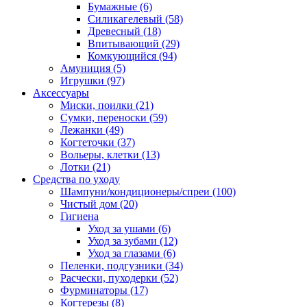
Бумажные
(6)
Силикагелевый
(58)
Древесный
(18)
Впитывающий
(29)
Комкующийся
(94)
Амуниция
(5)
Игрушки
(97)
Аксессуары
Миски, поилки
(21)
Сумки, переноски
(59)
Лежанки
(49)
Когтеточки
(37)
Вольеры, клетки
(13)
Лотки
(21)
Средства по уходу
Шампуни/кондиционеры/спреи
(100)
Чистый дом
(20)
Гигиена
Уход за ушами
(6)
Уход за зубами
(12)
Уход за глазами
(6)
Пеленки, подгузники
(34)
Расчески, пуходерки
(52)
Фурминаторы
(17)
Когтерезы
(8)