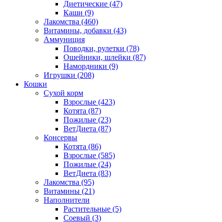
Диетические
(47)
Каши
(9)
Лакомства
(460)
Витамины, добавки
(43)
Аммуниция
Поводки, рулетки
(78)
Ошейники, шлейки
(87)
Намордники
(9)
Игрушки
(208)
Кошки
Сухой корм
Взрослые
(423)
Котята
(87)
Пожилые
(23)
ВетДиета
(87)
Консервы
Котята
(86)
Взрослые
(585)
Пожилые
(24)
ВетДиета
(83)
Лакомства
(95)
Витамины
(21)
Наполнители
Растительные
(5)
Соевый
(3)