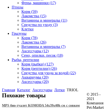
Фены, машинки
(17)
Птицы
Корм
(59)
Лакомства
(15)
Витамины и минералы
(11)
Средства по уходу
(3)
Клетки
Грызуны
Корм
(78)
Лакомства
(26)
Витамины и минералы
(7)
Аксессуары
(12)
Сено, опилки. песок
(18)
Рыбы, рептилии
Корм (рыбки)
(127)
Корм (рептилии)
(26)
Средства для ухода за водой
(22)
Аквариумы
(20)
Аксессуары
(20)
Главная
Каталог
Аксессуары
Лотки
TRIOL
Похожие товары
© 2015 -
2021
Компания
MPS био-туалет KOMODA 54х39х40h см с совком
Pet-Market