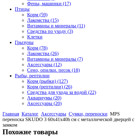
Фены, машинки
(17)
Птицы
Корм
(59)
Лакомства
(15)
Витамины и минералы
(11)
Средства по уходу
(3)
Клетки
Грызуны
Корм
(78)
Лакомства
(26)
Витамины и минералы
(7)
Аксессуары
(12)
Сено, опилки. песок
(18)
Рыбы, рептилии
Корм (рыбки)
(127)
Корм (рептилии)
(26)
Средства для ухода за водой
(22)
Аквариумы
(20)
Аксессуары
(20)
Главная
Каталог
Аксессуары
Сумки, переноски
MPS
переноска SKUDO 3 60х41х40h см с металлической дверцей с
замком
Похожие товары