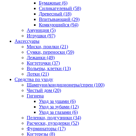
Бумажные
(6)
Силикагелевый
(58)
Древесный
(18)
Впитывающий
(29)
Комкующийся
(94)
Амуниция
(5)
Игрушки
(97)
Аксессуары
Миски, поилки
(21)
Сумки, переноски
(59)
Лежанки
(49)
Когтеточки
(37)
Вольеры, клетки
(13)
Лотки
(21)
Средства по уходу
Шампуни/кондиционеры/спреи
(100)
Чистый дом
(20)
Гигиена
Уход за ушами
(6)
Уход за зубами
(12)
Уход за глазами
(6)
Пеленки, подгузники
(34)
Расчески, пуходерки
(52)
Фурминаторы
(17)
Когтерезы
(8)