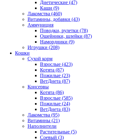
Диетические
(47)
Каши
(9)
Лакомства
(460)
Витамины, добавки
(43)
Аммуниция
Поводки, рулетки
(78)
Ошейники, шлейки
(87)
Намордники
(9)
Игрушки
(208)
Кошки
Сухой корм
Взрослые
(423)
Котята
(87)
Пожилые
(23)
ВетДиета
(87)
Консервы
Котята
(86)
Взрослые
(585)
Пожилые
(24)
ВетДиета
(83)
Лакомства
(95)
Витамины
(21)
Наполнители
Растительные
(5)
Соевый
(3)