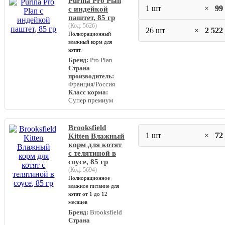
Purina Pro Plan
1 шт
×
99
с индейкой
паштет, 85 гр
(Код:
5626
)
26 шт
×
2 522
Полнорационный
влажный корм для
котят.
Бренд:
Pro Plan
Страна
производитель:
Франция/Россия
Класс корма:
Супер премиум
Brooksfield
1 шт
×
72
Kitten Влажный
корм для котят
с телятиной в
соусе, 85 гр
(Код:
5694
)
Полнорационное
влажное питание для
котят от 1 до 12
месяцев
Бренд:
Brooksfield
Страна