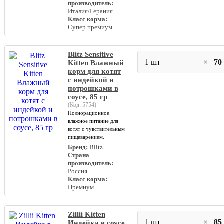
производитель:
Италия/Герания
Класс корма:
Супер премиум
Blitz Sensitive
1 шт
×
70
Kitten Влажный
корм для котят
с индейкой и
потрошками в
соусе, 85 гр
(Код:
5754
)
Полнорационное
влажное питание для
котят с чувствительным
пищеварением.
Бренд:
Blitz
Страна
производитель:
Россия
Класс корма:
Премиум
Zillii Kitten
1 шт
×
85
Индейка в соусе