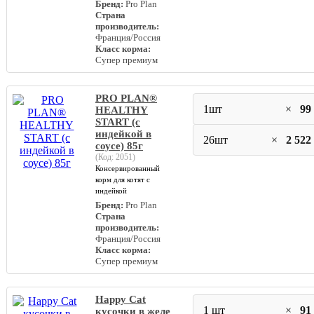
Бренд:
Pro Plan
Страна
производитель:
Франция/Россия
Класс корма:
Супер премиум
PRO PLAN®
1шт
×
99
HEALTHY
START (с
индейкой в
26шт
×
2 522
соусе) 85г
(Код:
2051
)
Консервированный
корм для котят с
индейкой
Бренд:
Pro Plan
Страна
производитель:
Франция/Россия
Класс корма:
Супер премиум
Happy Cat
1 шт
×
91
кусочки в желе