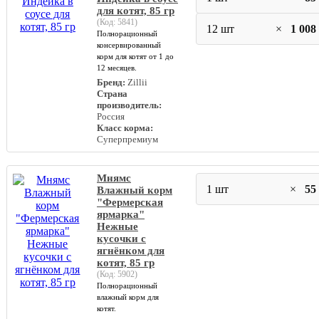
для котят, 85 гр
(Код:
5841
)
12 шт
×
1 008
Полнорационный
консервированный
корм для котят от 1 до
12 месяцев.
Бренд:
Zillii
Страна
производитель:
Россия
Класс корма:
Суперпремиум
Мнямс
1 шт
×
55
Влажный корм
"Фермерская
ярмарка"
Нежные
кусочки с
ягнёнком для
котят, 85 гр
(Код:
5902
)
Полнорационный
влажный корм для
котят.