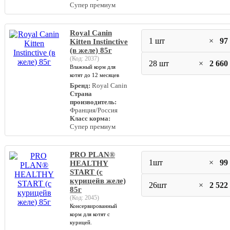
Супер премиум
Royal Canin
1 шт
×
97
Kitten Instinctive
(в желе) 85г
(Код:
2037
)
28 шт
×
2 660
Влажный корм для
котят до 12 месяцев
Бренд:
Royal Canin
Страна
производитель:
Франция/Россия
Класс корма:
Супер премиум
PRO PLAN®
1шт
×
99
HEALTHY
START (с
курицейв желе)
26шт
×
2 522
85г
(Код:
2045
)
Консервированный
корм для котят с
курицей.