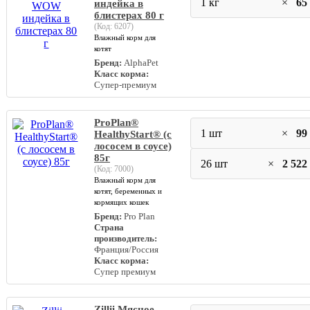
1 кг
×
65
индейка в
блистерах 80 г
(Код:
6207
)
Влажный корм для
котят
Бренд:
AlphaPet
Класс корма:
Супер-премиум
ProPlan®
1 шт
×
99
HealthyStart® (с
лососем в соусе)
85г
26 шт
×
2 522
(Код:
7000
)
Влажный корм для
котят, беременных и
кормящих кошек
Бренд:
Pro Plan
Страна
производитель:
Франция/Россия
Класс корма:
Супер премиум
Zillii Мясное