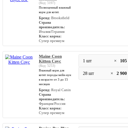
(Код:
5197
)
Полноценный влажный
корм для котят.
Бренд:
Brooksfield
Страна
производитель:
Италия/Герания
Класс корма:
Супер премиум
Maine Coon
1 шт
×
105
Kitten Соус
(Код:
5253
)
Влажный корм для
28 шт
×
2 900
котят породы мейн-кун
в возрасте от 3 до 15
месяцев
Бренд:
Royal Canin
Страна
производитель:
Франция/Россия
Класс корма:
Супер премиум