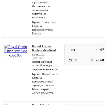
корм для котят.
Изготовлено по
оригинальной
рецептуре и
технологии
Бренд:
Зоогурман
Страна
производитель:
Россия
Royal Canin
1 шт
×
97
Kitten sterilised
соус 85г
(Код:
4628
)
28 шт
×
2 660
Полнорационный
влажный корм для
стерилизованных котят.
Бренд:
Royal Canin
Страна
производитель:
Франция/Россия
Класс корма:
Супер премиум