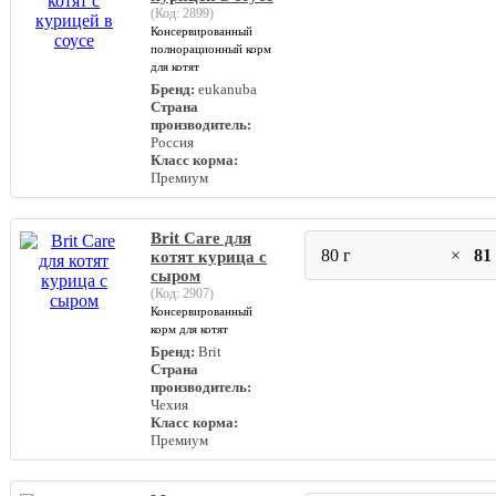
(Код:
2899
)
Консервированный
полнорационный корм
для котят
Бренд:
eukanuba
Страна
производитель:
Россия
Класс корма:
Премиум
Brit Care для
80 г
×
81
котят курица с
сыром
(Код:
2907
)
Консервированный
корм для котят
Бренд:
Brit
Страна
производитель:
Чехия
Класс корма:
Премиум