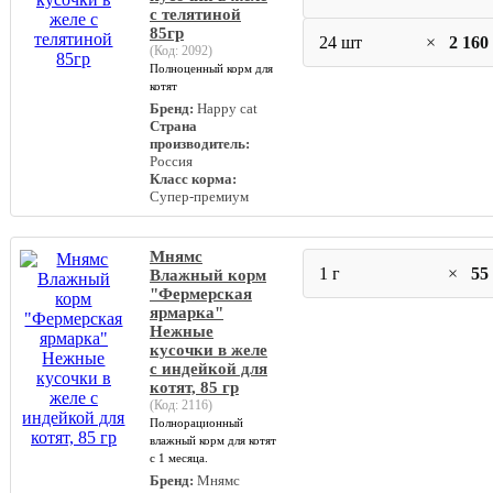
с телятиной
85гр
24 шт
×
2 160
(Код:
2092
)
Полноценный корм для
котят
Бренд:
Happy cat
Страна
производитель:
Россия
Класс корма:
Супер-премиум
Мнямс
1 г
×
55
Влажный корм
"Фермерская
ярмарка"
Нежные
кусочки в желе
с индейкой для
котят, 85 гр
(Код:
2116
)
Полнорационный
влажный корм для котят
с 1 месяца.
Бренд:
Мнямс