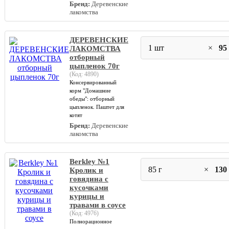
Бренд:
Деревенские
лакомства
ДЕРЕВЕНСКИЕ
1 шт
×
95
ЛАКОМСТВА
отборный
цыпленок 70г
(Код:
4890
)
Консервированный
корм "Домашние
обеды": отборный
цыпленок. Паштет для
котят
Бренд:
Деревенские
лакомства
Berkley №1
85 г
×
130
Кролик и
говядина с
кусочками
курицы и
травами в соусе
(Код:
4976
)
Полнорационное