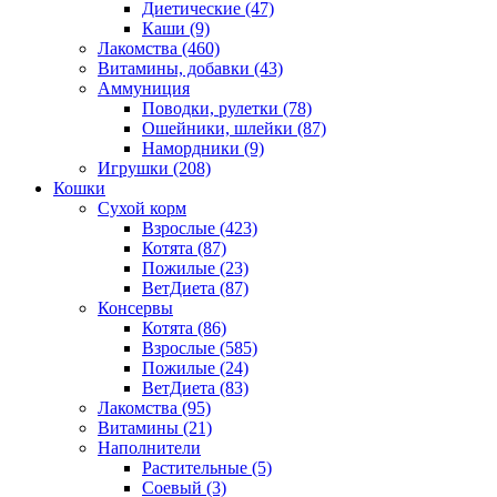
Диетические
(47)
Каши
(9)
Лакомства
(460)
Витамины, добавки
(43)
Аммуниция
Поводки, рулетки
(78)
Ошейники, шлейки
(87)
Намордники
(9)
Игрушки
(208)
Кошки
Сухой корм
Взрослые
(423)
Котята
(87)
Пожилые
(23)
ВетДиета
(87)
Консервы
Котята
(86)
Взрослые
(585)
Пожилые
(24)
ВетДиета
(83)
Лакомства
(95)
Витамины
(21)
Наполнители
Растительные
(5)
Соевый
(3)