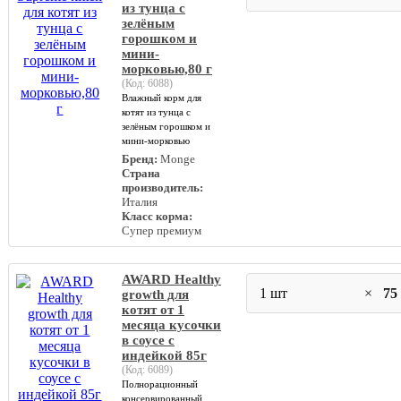
из тунца с
зелёным
горошком и
мини-
морковью,80 г
(Код:
6088
)
Влажный корм для
котят из тунца с
зелёным горошком и
мини-морковью
Бренд:
Monge
Страна
производитель:
Италия
Класс корма:
Супер премиум
AWARD Healthy
1 шт
×
75
growth для
котят от 1
месяца кусочки
в соусе с
индейкой 85г
(Код:
6089
)
Полнорационный
консервированный