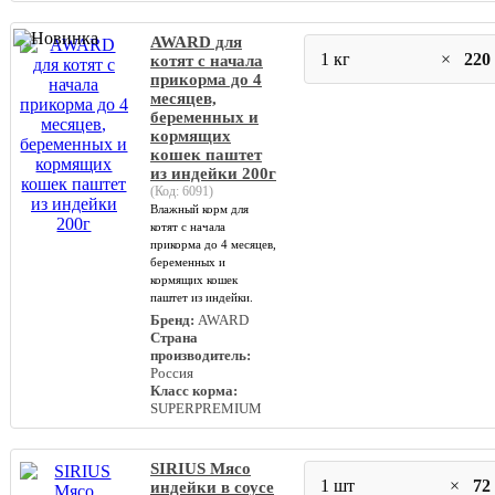
AWARD для
1 кг
×
220
котят с начала
прикорма до 4
месяцев,
беременных и
кормящих
кошек паштет
из индейки 200г
(Код:
6091
)
Влажный корм для
котят с начала
прикорма до 4 месяцев,
беременных и
кормящих кошек
паштет из индейки.
Бренд:
AWARD
Страна
производитель:
Россия
Класс корма:
SUPERPREMIUM
SIRIUS Мясо
1 шт
×
72
индейки в соусе