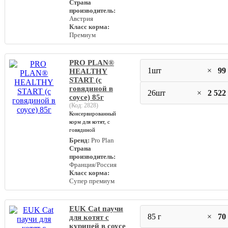
Страна
производитель:
Австрия
Класс корма:
Премиум
PRO PLAN®
1шт
×
99
HEALTHY
START (с
говядиной в
26шт
×
2 522
соусе) 85г
(Код:
2828
)
Консервированный
корм для котят, с
говядиной
Бренд:
Pro Plan
Страна
производитель:
Франция/Россия
Класс корма:
Супер премиум
EUK Cat паучи
85 г
×
70
для котят с
курицей в соусе