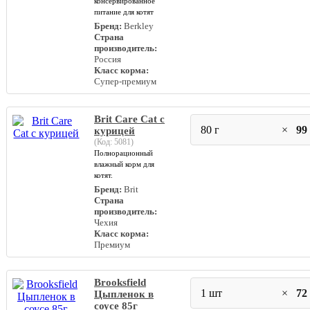
консервированное
питание для котят
Бренд:
Berkley
Страна
производитель:
Россия
Класс корма:
Супер-премиум
Brit Care Cat с
80 г
×
99
курицей
(Код:
5081
)
Полнорационный
влажный корм для
котят.
Бренд:
Brit
Страна
производитель:
Чехия
Класс корма:
Премиум
Brooksfield
1 шт
×
72
Цыпленок в
соусе 85г