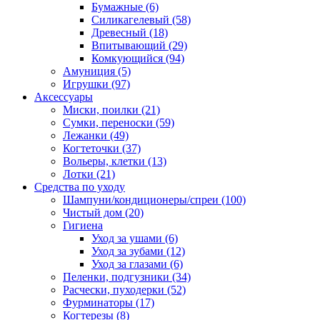
Бумажные
(6)
Силикагелевый
(58)
Древесный
(18)
Впитывающий
(29)
Комкующийся
(94)
Амуниция
(5)
Игрушки
(97)
Аксессуары
Миски, поилки
(21)
Сумки, переноски
(59)
Лежанки
(49)
Когтеточки
(37)
Вольеры, клетки
(13)
Лотки
(21)
Средства по уходу
Шампуни/кондиционеры/спреи
(100)
Чистый дом
(20)
Гигиена
Уход за ушами
(6)
Уход за зубами
(12)
Уход за глазами
(6)
Пеленки, подгузники
(34)
Расчески, пуходерки
(52)
Фурминаторы
(17)
Когтерезы
(8)