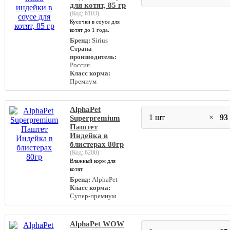
для котят, 85 гр
(Код:
6103
)
Кусочки в соусе для
котят до 1 года.
Бренд:
Sirius
Страна
производитель:
Россия
Класс корма:
Премиум
AlphaPet
1 шт
×
93
Superpremium
Паштет
Индейка в
блистерах 80гр
(Код:
6200
)
Влажный корм для
котят
Бренд:
AlphaPet
Класс корма:
Супер-премиум
AlphaPet WOW