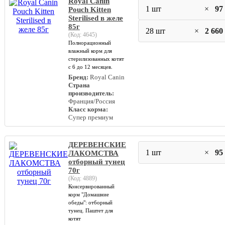
Royal Canin
1 шт
×
97
Pouch Kitten
Sterilised в желе
85г
28 шт
×
2 660
(Код:
4645
)
Полнорационный
влажный корм для
стерилизованных котят
с 6 до 12 месяцев.
Бренд:
Royal Canin
Страна
производитель:
Франция/Россия
Класс корма:
Супер премиум
ДЕРЕВЕНСКИЕ
1 шт
×
95
ЛАКОМСТВА
отборный тунец
70г
(Код:
4889
)
Консервированный
корм "Домашние
обеды": отборный
тунец. Паштет для
котят