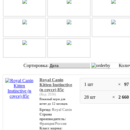
Сортировка:
Коли
Royal Canin
1 шт
×
97
Kitten Instinctive
(в соусе) 85г
(Код:
2036
)
28 шт
×
2 660
Влажный корм для
котят до 12 месяцев.
Бренд:
Royal Canin
Страна
производитель:
Франция/Россия
Класс корма: