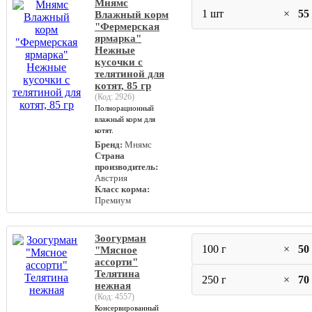
Мнямс
1 шт
×
55
Влажный корм
"Фермерская
ярмарка"
Нежные
кусочки с
телятиной для
котят, 85 гр
(Код:
2926
)
Полнорационный
влажный корм для
котят.
Бренд:
Мнямс
Страна
производитель:
Австрия
Класс корма:
Премиум
Зоогурман
100 г
×
50
"Мясное
ассорти"
Телятина
250 г
×
70
нежная
(Код:
4557
)
Консервированный