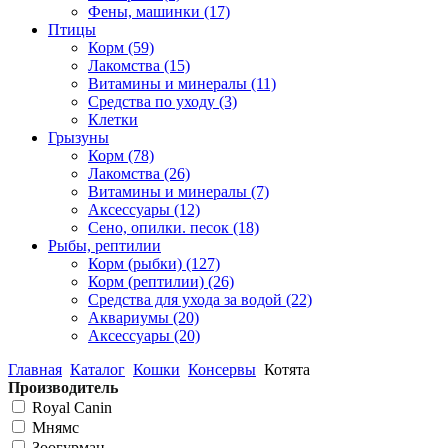
Фены, машинки
(17)
Птицы
Корм
(59)
Лакомства
(15)
Витамины и минералы
(11)
Средства по уходу
(3)
Клетки
Грызуны
Корм
(78)
Лакомства
(26)
Витамины и минералы
(7)
Аксессуары
(12)
Сено, опилки. песок
(18)
Рыбы, рептилии
Корм (рыбки)
(127)
Корм (рептилии)
(26)
Средства для ухода за водой
(22)
Аквариумы
(20)
Аксессуары
(20)
Главная
Каталог
Кошки
Консервы
Котята
Производитель
Royal Canin
Мнямс
Зоогурман