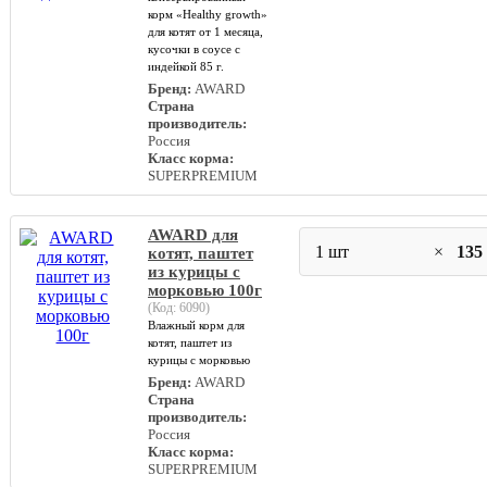
корм «Healthy growth»
для котят от 1 месяца,
кусочки в соусе с
индейкой 85 г.
Бренд:
AWARD
Страна
производитель:
Россия
Класс корма:
SUPERPREMIUM
AWARD для
1 шт
×
135
котят, паштет
из курицы с
морковью 100г
(Код:
6090
)
Влажный корм для
котят, паштет из
курицы с морковью
Бренд:
AWARD
Страна
производитель:
Россия
Класс корма:
SUPERPREMIUM