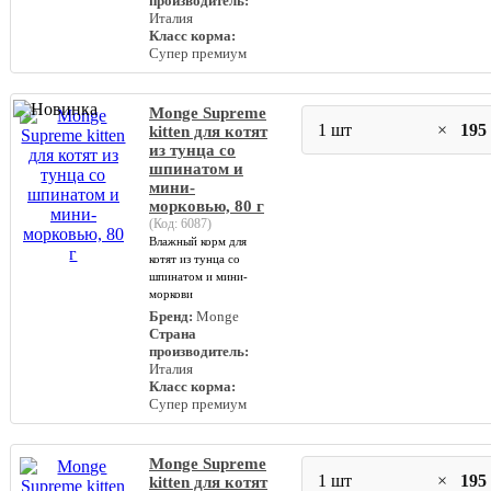
производитель:
Италия
Класс корма:
Супер премиум
Monge Supreme
1 шт
×
195
kitten для котят
из тунца со
шпинатом и
мини-
морковью, 80 г
(Код:
6087
)
Влажный корм для
котят из тунца со
шпинатом и мини-
моркови
Бренд:
Monge
Страна
производитель:
Италия
Класс корма:
Супер премиум
Monge Supreme
1 шт
×
195
kitten для котят