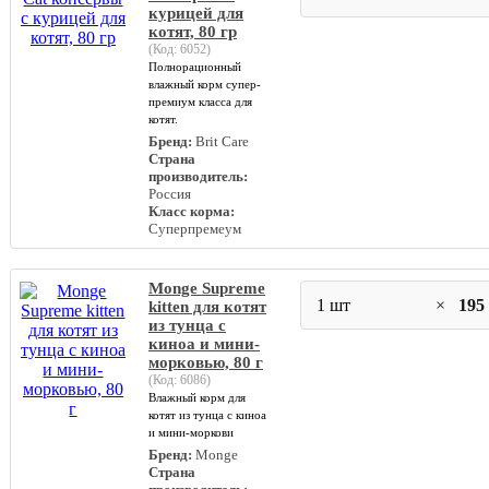
курицей для
котят, 80 гр
(Код:
6052
)
Полнорационный
влажный корм супер-
премиум класса для
котят.
Бренд:
Brit Care
Страна
производитель:
Россия
Класс корма:
Суперпремеум
Monge Supreme
1 шт
×
195
kitten для котят
из тунца с
киноа и мини-
морковью, 80 г
(Код:
6086
)
Влажный корм для
котят из тунца с киноа
и мини-моркови
Бренд:
Monge
Страна