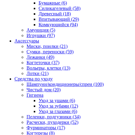
Бумажные
(6)
Силикагелевый
(58)
Древесный
(18)
Впитывающий
(29)
Комкующийся
(94)
Амуниция
(5)
Игрушки
(97)
Аксессуары
Миски, поилки
(21)
Сумки, переноски
(59)
Лежанки
(49)
Когтеточки
(37)
Вольеры, клетки
(13)
Лотки
(21)
Средства по уходу
Шампуни/кондиционеры/спреи
(100)
Чистый дом
(20)
Гигиена
Уход за ушами
(6)
Уход за зубами
(12)
Уход за глазами
(6)
Пеленки, подгузники
(34)
Расчески, пуходерки
(52)
Фурминаторы
(17)
Когтерезы
(8)