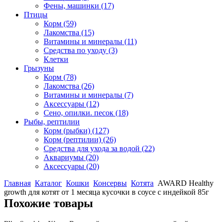
Фены, машинки
(17)
Птицы
Корм
(59)
Лакомства
(15)
Витамины и минералы
(11)
Средства по уходу
(3)
Клетки
Грызуны
Корм
(78)
Лакомства
(26)
Витамины и минералы
(7)
Аксессуары
(12)
Сено, опилки. песок
(18)
Рыбы, рептилии
Корм (рыбки)
(127)
Корм (рептилии)
(26)
Средства для ухода за водой
(22)
Аквариумы
(20)
Аксессуары
(20)
Главная
Каталог
Кошки
Консервы
Котята
AWARD Healthy
growth для котят от 1 месяца кусочки в соусе с индейкой 85г
Похожие товары