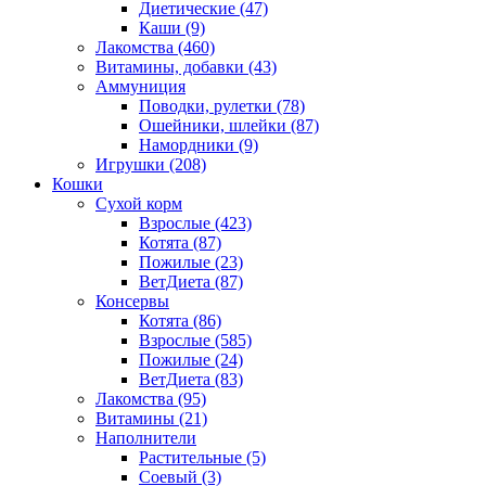
Диетические
(47)
Каши
(9)
Лакомства
(460)
Витамины, добавки
(43)
Аммуниция
Поводки, рулетки
(78)
Ошейники, шлейки
(87)
Намордники
(9)
Игрушки
(208)
Кошки
Сухой корм
Взрослые
(423)
Котята
(87)
Пожилые
(23)
ВетДиета
(87)
Консервы
Котята
(86)
Взрослые
(585)
Пожилые
(24)
ВетДиета
(83)
Лакомства
(95)
Витамины
(21)
Наполнители
Растительные
(5)
Соевый
(3)