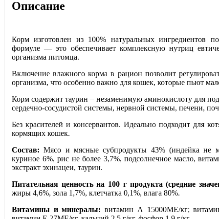
Описание
Корм изготовлен из 100% натуральных ингредиентов п
формуле — это обеспечивает комплексную нутриц евтич
организма питомца.
Включение влажного корма в рацион позволит регулирова
организма, что особенно важно для кошек, которые пьют мал
Корм содержит таурин – незаменимую аминокислоту для по
сердечно-сосудистой системы, нервной системы, печени, поч
Без красителей и консервантов. Идеально подходит для кот
кормящих кошек.
Состав:
Мясо и мясные субпродукты 43% (индейка не м
куриное 6%, рис не более 3,7%, подсолнечное масло, вита
экстракт эхинацеи, таурин.
Питательная ценность на 100 г продукта (средние значе
жиры 4,6%, зола 1,7%, клетчатка 0,1%, влага 80%.
Витамины и минералы:
витамин А 15000ME/кг; витами
витамин Е 27ME/кг, кальций 2,5 г/кг, фосфор 1,9 г/кг.