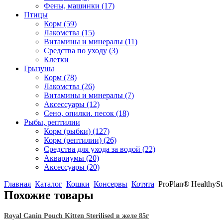
Фены, машинки
(17)
Птицы
Корм
(59)
Лакомства
(15)
Витамины и минералы
(11)
Средства по уходу
(3)
Клетки
Грызуны
Корм
(78)
Лакомства
(26)
Витамины и минералы
(7)
Аксессуары
(12)
Сено, опилки. песок
(18)
Рыбы, рептилии
Корм (рыбки)
(127)
Корм (рептилии)
(26)
Средства для ухода за водой
(22)
Аквариумы
(20)
Аксессуары
(20)
Главная
Каталог
Кошки
Консервы
Котята
ProPlan® HealthySta
Похожие товары
Royal Canin Pouch Kitten Sterilised в желе 85г