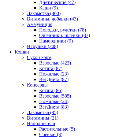
Диетические
(47)
Каши
(9)
Лакомства
(460)
Витамины, добавки
(43)
Аммуниция
Поводки, рулетки
(78)
Ошейники, шлейки
(87)
Намордники
(9)
Игрушки
(208)
Кошки
Сухой корм
Взрослые
(423)
Котята
(87)
Пожилые
(23)
ВетДиета
(87)
Консервы
Котята
(86)
Взрослые
(585)
Пожилые
(24)
ВетДиета
(83)
Лакомства
(95)
Витамины
(21)
Наполнители
Растительные
(5)
Соевый
(3)