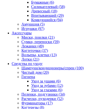
Бумажные
(6)
Силикагелевый
(58)
Древесный
(18)
Впитывающий
(29)
Комкующийся
(94)
Амуниция
(5)
Игрушки
(97)
Аксессуары
Миски, поилки
(21)
Сумки, переноски
(59)
Лежанки
(49)
Когтеточки
(37)
Вольеры, клетки
(13)
Лотки
(21)
Средства по уходу
Шампуни/кондиционеры/спреи
(100)
Чистый дом
(20)
Гигиена
Уход за ушами
(6)
Уход за зубами
(12)
Уход за глазами
(6)
Пеленки, подгузники
(34)
Расчески, пуходерки
(52)
Фурминаторы
(17)
Когтерезы
(8)