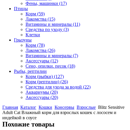
Фены, машинки
(17)
Птицы
Корм
(59)
Лакомства
(15)
Витамины и минералы
(11)
Средства по уходу
(3)
Клетки
Грызуны
Корм
(78)
Лакомства
(26)
Витамины и минералы
(7)
Аксессуары
(12)
Сено, опилки. песок
(18)
Рыбы, рептилии
Корм (рыбки)
(127)
Корм (рептилии)
(26)
Средства для ухода за водой
(22)
Аквариумы
(20)
Аксессуары
(20)
Главная
Каталог
Кошки
Консервы
Взрослые
Blitz Sensitive
Adult Cat Влажный корм для взрослых кошек с лососем и
индейкой в соусе
Похожие товары