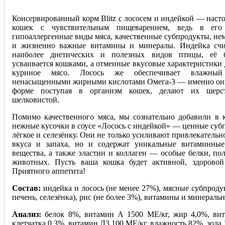
Консервированный корм Blitz с лососем и индейкой — насто
кошек с чувствительным пищеварением, ведь в его 
гипоаллергенные виды мяса, качественные субпродукты, нем
и жизненно важные витамины и минералы. Индейка счи
наиболее диетических и полезных видов птицы, её б
усваивается кошками, а отменные вкусовые характеристики 
куриное мясо. Лосось же обеспечивает влажны
ненасыщенными жирными кислотами Омега-3 — именно они
форме поступая в организм кошек, делают их шерс
шелковистой.
Помимо качественного мяса, мы сознательно добавили в 
нежные кусочки в соусе «Лосось с индейкой» — ценные субп
лёгкое и селезёнку. Они не только усиливают привлекательно
вкуса и запаха, но и содержат уникальные витаминны
вещества, а также эластин и коллаген — особые белки, пол
животных. Пусть ваша кошка будет активной, здоровой
Приятного аппетита!
Состав:
индейка и лосось (не менее 27%), мясные субпродукт
печень, селезёнка), рис (не более 3%), вита
мины и минеральн
Анализ:
белок 8%, витамин А 1500 МЕ/кг, жир 4,0%, вит
клетчатка 0,3%, витамин Д3 100 МE/кг, влажность 82%, зола 