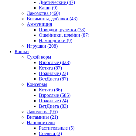
Диетические
(47)
Каши
(9)
Лакомства
(460)
Витамины, добавки
(43)
Аммуниция
Поводки, рулетки
(78)
Ошейники, шлейки
(87)
Намордники
(9)
Игрушки
(208)
Кошки
Сухой корм
Взрослые
(423)
Котята
(87)
Пожилые
(23)
ВетДиета
(87)
Консервы
Котята
(86)
Взрослые
(585)
Пожилые
(24)
ВетДиета
(83)
Лакомства
(95)
Витамины
(21)
Наполнители
Растительные
(5)
Соевый
(3)