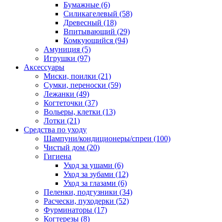
Бумажные
(6)
Силикагелевый
(58)
Древесный
(18)
Впитывающий
(29)
Комкующийся
(94)
Амуниция
(5)
Игрушки
(97)
Аксессуары
Миски, поилки
(21)
Сумки, переноски
(59)
Лежанки
(49)
Когтеточки
(37)
Вольеры, клетки
(13)
Лотки
(21)
Средства по уходу
Шампуни/кондиционеры/спреи
(100)
Чистый дом
(20)
Гигиена
Уход за ушами
(6)
Уход за зубами
(12)
Уход за глазами
(6)
Пеленки, подгузники
(34)
Расчески, пуходерки
(52)
Фурминаторы
(17)
Когтерезы
(8)