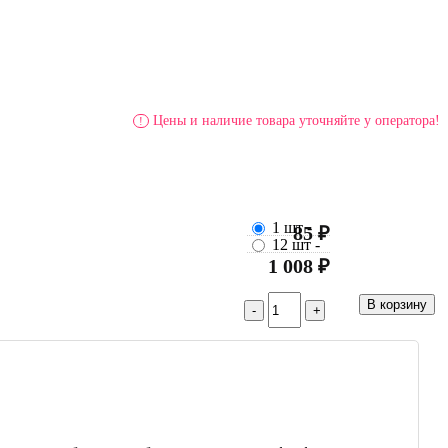
Цены и наличие товара уточняйте у оператора!
!
1 шт
-
85 ₽
12 шт
-
1 008 ₽