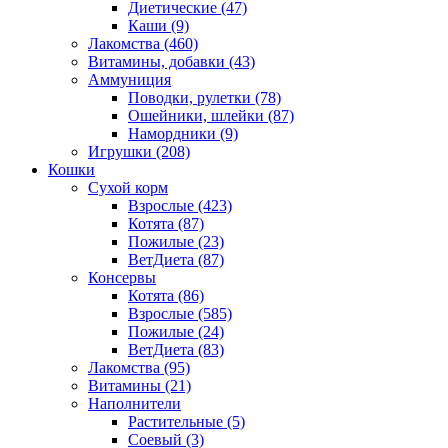
Диетические
(47)
Каши
(9)
Лакомства
(460)
Витамины, добавки
(43)
Аммуниция
Поводки, рулетки
(78)
Ошейники, шлейки
(87)
Намордники
(9)
Игрушки
(208)
Кошки
Сухой корм
Взрослые
(423)
Котята
(87)
Пожилые
(23)
ВетДиета
(87)
Консервы
Котята
(86)
Взрослые
(585)
Пожилые
(24)
ВетДиета
(83)
Лакомства
(95)
Витамины
(21)
Наполнители
Растительные
(5)
Соевый
(3)