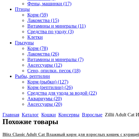
Фены, машинки
(17)
Птицы
Корм
(59)
Лакомства
(15)
Витамины и минералы
(11)
Средства по уходу
(3)
Клетки
Грызуны
Корм
(78)
Лакомства
(26)
Витамины и минералы
(7)
Аксессуары
(12)
Сено, опилки. песок
(18)
Рыбы, рептилии
Корм (рыбки)
(127)
Корм (рептилии)
(26)
Средства для ухода за водой
(22)
Аквариумы
(20)
Аксессуары
(20)
Главная
Каталог
Кошки
Консервы
Взрослые
Zillii Adult Cat
Похожие товары
Blitz Classic Adult Cat Влажный корм для взрослых кошек с курицей