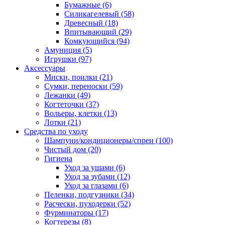
Бумажные
(6)
Силикагелевый
(58)
Древесный
(18)
Впитывающий
(29)
Комкующийся
(94)
Амуниция
(5)
Игрушки
(97)
Аксессуары
Миски, поилки
(21)
Сумки, переноски
(59)
Лежанки
(49)
Когтеточки
(37)
Вольеры, клетки
(13)
Лотки
(21)
Средства по уходу
Шампуни/кондиционеры/спреи
(100)
Чистый дом
(20)
Гигиена
Уход за ушами
(6)
Уход за зубами
(12)
Уход за глазами
(6)
Пеленки, подгузники
(34)
Расчески, пуходерки
(52)
Фурминаторы
(17)
Когтерезы
(8)