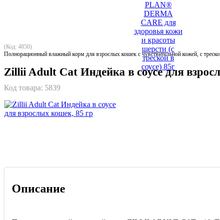
(Код: 4850)
Полнорационный влажный корм для взрослых кошек с чувствительной кожей, с треской
Zillii Adult Cat Индейка в соусе для взро
Код товара:
5839
Описание