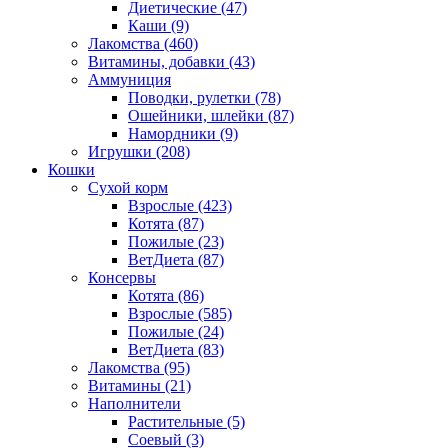
Диетические
(47)
Каши
(9)
Лакомства
(460)
Витамины, добавки
(43)
Аммуниция
Поводки, рулетки
(78)
Ошейники, шлейки
(87)
Намордники
(9)
Игрушки
(208)
Кошки
Сухой корм
Взрослые
(423)
Котята
(87)
Пожилые
(23)
ВетДиета
(87)
Консервы
Котята
(86)
Взрослые
(585)
Пожилые
(24)
ВетДиета
(83)
Лакомства
(95)
Витамины
(21)
Наполнители
Растительные
(5)
Соевый
(3)