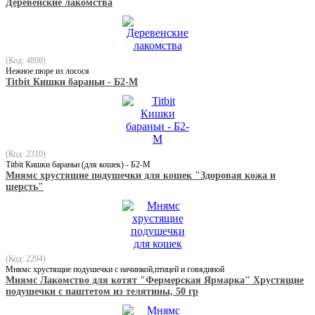
Деревенские лакомства
(Код: 4898)
Нежное пюре из лосося
Titbit Кишки бараньи - Б2-M
(Код: 2310)
Titbit Кишки бараньи (для кошек) - Б2-M
Мнямс хрустящие подушечки для кошек "Здоровая кожа и
шерсть"
(Код: 2294)
Мнямс хрустящие подушечки с начинкой,птицей и говядиной
Мнямс Лакомство для котят "Фермерская Ярмарка" Хрустящие
подушечки с паштетом из телятины, 50 гр