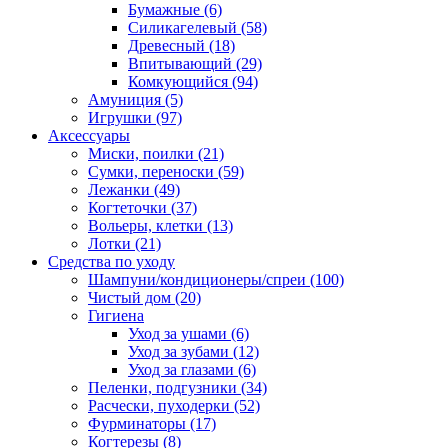
Бумажные
(6)
Силикагелевый
(58)
Древесный
(18)
Впитывающий
(29)
Комкующийся
(94)
Амуниция
(5)
Игрушки
(97)
Аксессуары
Миски, поилки
(21)
Сумки, переноски
(59)
Лежанки
(49)
Когтеточки
(37)
Вольеры, клетки
(13)
Лотки
(21)
Средства по уходу
Шампуни/кондиционеры/спреи
(100)
Чистый дом
(20)
Гигиена
Уход за ушами
(6)
Уход за зубами
(12)
Уход за глазами
(6)
Пеленки, подгузники
(34)
Расчески, пуходерки
(52)
Фурминаторы
(17)
Когтерезы
(8)