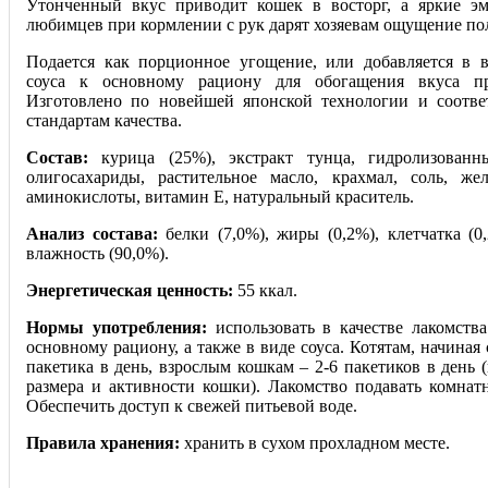
Утонченный вкус приводит кошек в восторг, а яркие э
любимцев при кормлении с рук дарят хозяевам ощущение пол
Подается как порционное угощение, или добавляется в 
соуса к основному рациону для обогащения вкуса п
Изготовлено по новейшей японской технологии и соотве
стандартам качества.
Состав:
курица (25%), экстракт тунца, гидролизован
олигосахариды, растительное масло, крахмал, соль, же
аминокислоты, витамин Е, натуральный краситель.
Анализ состава:
белки (7,0%), жиры (0,2%), клетчатка (0,
влажность (90,0%).
Энергетическая ценность:
55 ккал.
Нормы употребления:
использовать в качестве лакомств
основному рациону, а также в виде соуса. Котятам, начиная с
пакетика в день, взрослым кошкам – 2-6 пакетиков в день (
размера и активности кошки). Лакомство подавать комнат
Обеспечить доступ к свежей питьевой воде.
Правила хранения:
хранить в сухом прохладном месте.