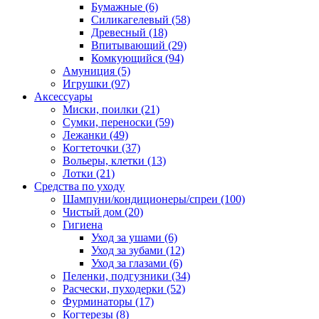
Бумажные
(6)
Силикагелевый
(58)
Древесный
(18)
Впитывающий
(29)
Комкующийся
(94)
Амуниция
(5)
Игрушки
(97)
Аксессуары
Миски, поилки
(21)
Сумки, переноски
(59)
Лежанки
(49)
Когтеточки
(37)
Вольеры, клетки
(13)
Лотки
(21)
Средства по уходу
Шампуни/кондиционеры/спреи
(100)
Чистый дом
(20)
Гигиена
Уход за ушами
(6)
Уход за зубами
(12)
Уход за глазами
(6)
Пеленки, подгузники
(34)
Расчески, пуходерки
(52)
Фурминаторы
(17)
Когтерезы
(8)