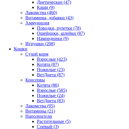
Диетические
(47)
Каши
(9)
Лакомства
(460)
Витамины, добавки
(43)
Аммуниция
Поводки, рулетки
(78)
Ошейники, шлейки
(87)
Намордники
(9)
Игрушки
(208)
Кошки
Сухой корм
Взрослые
(423)
Котята
(87)
Пожилые
(23)
ВетДиета
(87)
Консервы
Котята
(86)
Взрослые
(585)
Пожилые
(24)
ВетДиета
(83)
Лакомства
(95)
Витамины
(21)
Наполнители
Растительные
(5)
Соевый
(3)