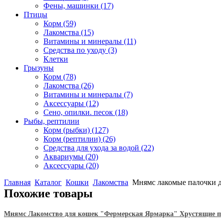
Фены, машинки
(17)
Птицы
Корм
(59)
Лакомства
(15)
Витамины и минералы
(11)
Средства по уходу
(3)
Клетки
Грызуны
Корм
(78)
Лакомства
(26)
Витамины и минералы
(7)
Аксессуары
(12)
Сено, опилки. песок
(18)
Рыбы, рептилии
Корм (рыбки)
(127)
Корм (рептилии)
(26)
Средства для ухода за водой
(22)
Аквариумы
(20)
Аксессуары
(20)
Главная
Каталог
Кошки
Лакомства
Мнямс лакомые палочки дл
Похожие товары
Мнямс Лакомство для кошек "Фермерская Ярмарка" Хрустящие под