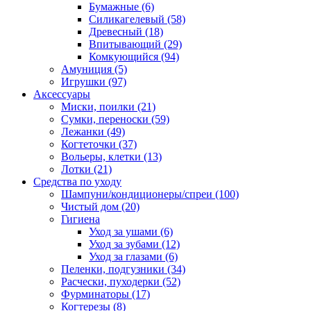
Бумажные
(6)
Силикагелевый
(58)
Древесный
(18)
Впитывающий
(29)
Комкующийся
(94)
Амуниция
(5)
Игрушки
(97)
Аксессуары
Миски, поилки
(21)
Сумки, переноски
(59)
Лежанки
(49)
Когтеточки
(37)
Вольеры, клетки
(13)
Лотки
(21)
Средства по уходу
Шампуни/кондиционеры/спреи
(100)
Чистый дом
(20)
Гигиена
Уход за ушами
(6)
Уход за зубами
(12)
Уход за глазами
(6)
Пеленки, подгузники
(34)
Расчески, пуходерки
(52)
Фурминаторы
(17)
Когтерезы
(8)