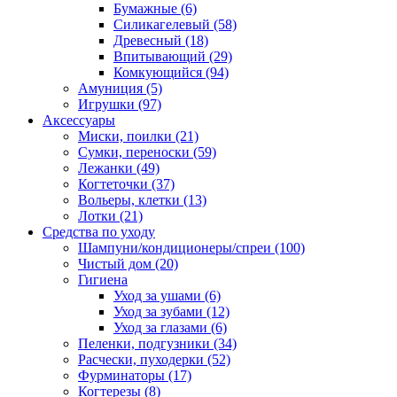
Бумажные
(6)
Силикагелевый
(58)
Древесный
(18)
Впитывающий
(29)
Комкующийся
(94)
Амуниция
(5)
Игрушки
(97)
Аксессуары
Миски, поилки
(21)
Сумки, переноски
(59)
Лежанки
(49)
Когтеточки
(37)
Вольеры, клетки
(13)
Лотки
(21)
Средства по уходу
Шампуни/кондиционеры/спреи
(100)
Чистый дом
(20)
Гигиена
Уход за ушами
(6)
Уход за зубами
(12)
Уход за глазами
(6)
Пеленки, подгузники
(34)
Расчески, пуходерки
(52)
Фурминаторы
(17)
Когтерезы
(8)