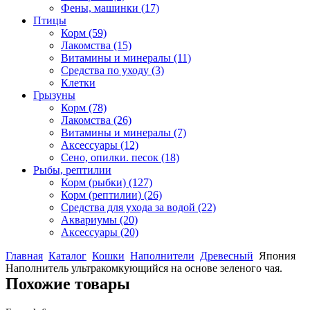
Фены, машинки
(17)
Птицы
Корм
(59)
Лакомства
(15)
Витамины и минералы
(11)
Средства по уходу
(3)
Клетки
Грызуны
Корм
(78)
Лакомства
(26)
Витамины и минералы
(7)
Аксессуары
(12)
Сено, опилки. песок
(18)
Рыбы, рептилии
Корм (рыбки)
(127)
Корм (рептилии)
(26)
Средства для ухода за водой
(22)
Аквариумы
(20)
Аксессуары
(20)
Главная
Каталог
Кошки
Наполнители
Древесный
Япония
Наполнитель ультракомкующийся на основе зеленого чая.
Похожие товары