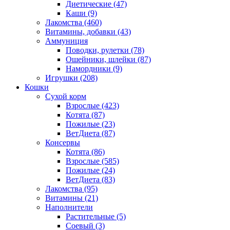
Диетические
(47)
Каши
(9)
Лакомства
(460)
Витамины, добавки
(43)
Аммуниция
Поводки, рулетки
(78)
Ошейники, шлейки
(87)
Намордники
(9)
Игрушки
(208)
Кошки
Сухой корм
Взрослые
(423)
Котята
(87)
Пожилые
(23)
ВетДиета
(87)
Консервы
Котята
(86)
Взрослые
(585)
Пожилые
(24)
ВетДиета
(83)
Лакомства
(95)
Витамины
(21)
Наполнители
Растительные
(5)
Соевый
(3)