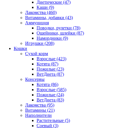
Диетические
(47)
Каши
(9)
Лакомства
(460)
Витамины, добавки
(43)
Аммуниция
Поводки, рулетки
(78)
Ошейники, шлейки
(87)
Намордники
(9)
Игрушки
(208)
Кошки
Сухой корм
Взрослые
(423)
Котята
(87)
Пожилые
(23)
ВетДиета
(87)
Консервы
Котята
(86)
Взрослые
(585)
Пожилые
(24)
ВетДиета
(83)
Лакомства
(95)
Витамины
(21)
Наполнители
Растительные
(5)
Соевый
(3)