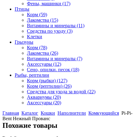
Фены, машинки
(17)
Птицы
Корм
(59)
Лакомства
(15)
Витамины и минералы
(11)
Средства по уходу
(3)
Клетки
Грызуны
Корм
(78)
Лакомства
(26)
Витамины и минералы
(7)
Аксессуары
(12)
Сено, опилки. песок
(18)
Рыбы, рептилии
Корм (рыбки)
(127)
Корм (рептилии)
(26)
Средства для ухода за водой
(22)
Аквариумы
(20)
Аксессуары
(20)
Главная
Каталог
Кошки
Наполнители
Комкующийся
Pi-Pi-
Bent Нежный Прованс
Похожие товары