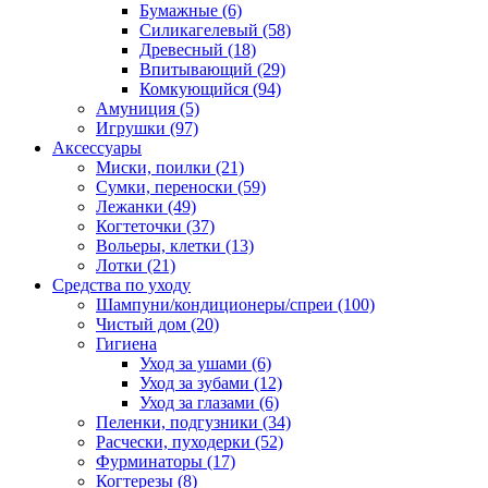
Бумажные
(6)
Силикагелевый
(58)
Древесный
(18)
Впитывающий
(29)
Комкующийся
(94)
Амуниция
(5)
Игрушки
(97)
Аксессуары
Миски, поилки
(21)
Сумки, переноски
(59)
Лежанки
(49)
Когтеточки
(37)
Вольеры, клетки
(13)
Лотки
(21)
Средства по уходу
Шампуни/кондиционеры/спреи
(100)
Чистый дом
(20)
Гигиена
Уход за ушами
(6)
Уход за зубами
(12)
Уход за глазами
(6)
Пеленки, подгузники
(34)
Расчески, пуходерки
(52)
Фурминаторы
(17)
Когтерезы
(8)