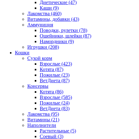
Диетические
(47)
Каши
(9)
Лакомства
(460)
Витамины, добавки
(43)
Аммуниция
Поводки, рулетки
(78)
Ошейники, шлейки
(87)
Намордники
(9)
Игрушки
(208)
Кошки
Сухой корм
Взрослые
(423)
Котята
(87)
Пожилые
(23)
ВетДиета
(87)
Консервы
Котята
(86)
Взрослые
(585)
Пожилые
(24)
ВетДиета
(83)
Лакомства
(95)
Витамины
(21)
Наполнители
Растительные
(5)
Соевый
(3)