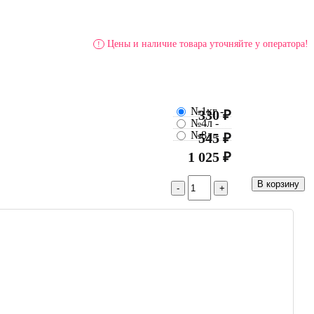
Цены и наличие товара уточняйте у оператора!
!
№1кг
-
330 ₽
№4л
-
№8л
-
545 ₽
1 025 ₽