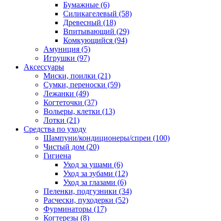
Бумажные
(6)
Силикагелевый
(58)
Древесный
(18)
Впитывающий
(29)
Комкующийся
(94)
Амуниция
(5)
Игрушки
(97)
Аксессуары
Миски, поилки
(21)
Сумки, переноски
(59)
Лежанки
(49)
Когтеточки
(37)
Вольеры, клетки
(13)
Лотки
(21)
Средства по уходу
Шампуни/кондиционеры/спреи
(100)
Чистый дом
(20)
Гигиена
Уход за ушами
(6)
Уход за зубами
(12)
Уход за глазами
(6)
Пеленки, подгузники
(34)
Расчески, пуходерки
(52)
Фурминаторы
(17)
Когтерезы
(8)