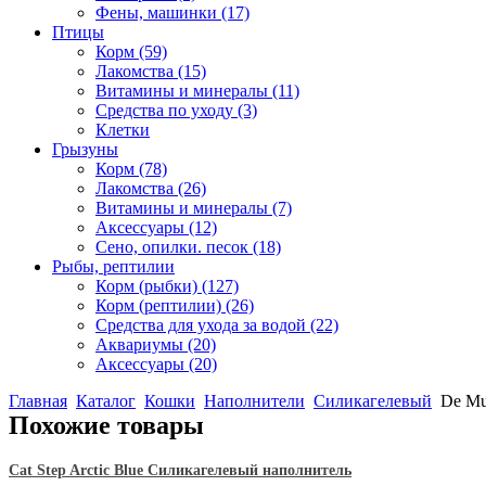
Фены, машинки
(17)
Птицы
Корм
(59)
Лакомства
(15)
Витамины и минералы
(11)
Средства по уходу
(3)
Клетки
Грызуны
Корм
(78)
Лакомства
(26)
Витамины и минералы
(7)
Аксессуары
(12)
Сено, опилки. песок
(18)
Рыбы, рептилии
Корм (рыбки)
(127)
Корм (рептилии)
(26)
Средства для ухода за водой
(22)
Аквариумы
(20)
Аксессуары
(20)
Главная
Каталог
Кошки
Наполнители
Силикагелевый
De Mu
Похожие товары
Cat Step Arctic Blue Силикагелевый наполнитель