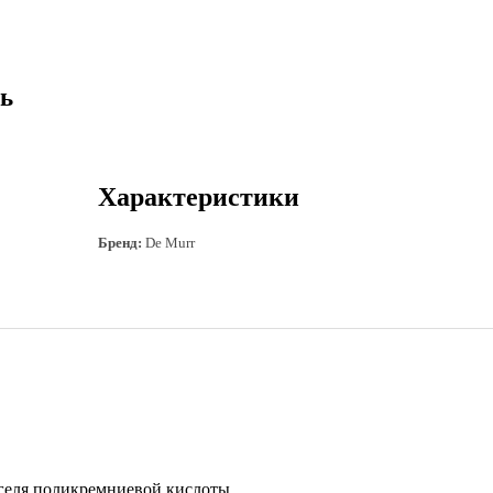
ль
Характеристики
Бренд:
De Murr
геля поликремниевой кислоты.