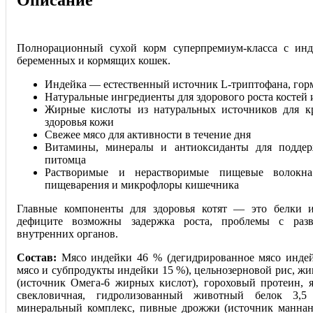
Описание
Полнорационный сухой корм суперпремиум-класса с инде
беременных и кормящих кошек.
Индейка — естественный источник L-триптофана, горм
Натуральные ингредиенты для здорового роста костей 
Жирные кислоты из натуральных источников для к
здоровья кожи
Свежее мясо для активности в течение дня
Витамины, минералы и антиоксиданты для подде
питомца
Растворимые и нерастворимые пищевые волокна
пищеварения и микрофлоры кишечника
Главные компоненты для здоровья котят — это белки
дефиците возможны задержка роста, проблемы с раз
внутренних органов.
Состав:
Мясо индейки 46 % (дегидрированное мясо индей
мясо и субпродукты индейки 15 %), цельнозерновой рис, ж
(источник Омега-6 жирных кислот), гороховый протеин, я
свекловичная, гидролизованный животный белок 3,5
минеральный комплекс, пивные дрожжи (источник маннан