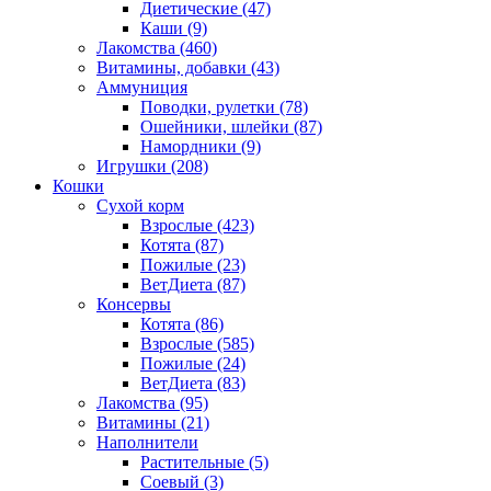
Диетические
(47)
Каши
(9)
Лакомства
(460)
Витамины, добавки
(43)
Аммуниция
Поводки, рулетки
(78)
Ошейники, шлейки
(87)
Намордники
(9)
Игрушки
(208)
Кошки
Сухой корм
Взрослые
(423)
Котята
(87)
Пожилые
(23)
ВетДиета
(87)
Консервы
Котята
(86)
Взрослые
(585)
Пожилые
(24)
ВетДиета
(83)
Лакомства
(95)
Витамины
(21)
Наполнители
Растительные
(5)
Соевый
(3)