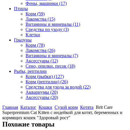
Фены, машинки
(17)
Птицы
Корм
(59)
Лакомства
(15)
Витамины и минералы
(11)
Средства по уходу
(3)
Клетки
Грызуны
Корм
(78)
Лакомства
(26)
Витамины и минералы
(7)
Аксессуары
(12)
Сено, опилки. песок
(18)
Рыбы, рептилии
Корм (рыбки)
(127)
Корм (рептилии)
(26)
Средства для ухода за водой
(22)
Аквариумы
(20)
Аксессуары
(20)
Главная
Каталог
Кошки
Сухой корм
Котята
Brit Care
Superpremium Cat Kitten с индейкой для котят, беременных и
кормящих кошек "Здоровый рост"
Похожие товары