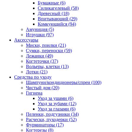
Бумажные
(6)
Силикагелевый
(58)
Древесный
(18)
Впитывающий
(29)
Комкующийся
(94)
Амуниция
(5)
Игрушки
(97)
Аксессуары
Миски, поилки
(21)
Сумки, переноски
(59)
Лежанки
(49)
Когтеточки
(37)
Вольеры, клетки
(13)
Лотки
(21)
Средства по уходу
Шампуни/кондиционеры/спреи
(100)
Чистый дом
(20)
Гигиена
Уход за ушами
(6)
Уход за зубами
(12)
Уход за глазами
(6)
Пеленки, подгузники
(34)
Расчески, пуходерки
(52)
Фурминаторы
(17)
Когтерезы
(8)