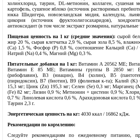
холинхлорид, таурин, DL-метионин, коллаген, сушеная 
картофель, сушеное яблоко (источник растворимых пребиоти
юкка Шидигера, новозеландская мидия, календула, льня
цикория (источник фруктоолигосахаридов), хондроит
антиоксидант (в том числе экстракт розмарина, натуральные
Пищевая ценность на 1 кг (средние значения):
сырой бел
жир 20 %, сырая клетчатка 2,9 %, сырая зола 8,5 %, влажн
(Са) 1,5 %, Фосфор (Р) 0,8 %, соотношение Кальций (Са) / 
Натрий (Na) 0,4 %, Магний (Mg) 0,3 %.
Питательные добавки на 1 кг:
Витамин A 20562 МЕ; Вита
Витамин E 85 МЕ; Витамины группы В 2850 мг: В
(рибофлавин), В3 (ниацин), В4 (холин), В5 (пантоте
(пиридоксин), В7 (биотин), В9 (фолиевая к-та); Калий (K)
15,3 мг; Цинк (Zn) 195,3 мг; Селен (Se) 0,3 мг; Марганец (
(Fe) 82 мг; Лизин 0,9 %; Метионин + цистеин 0,9 %; Хлори
0,7 %: Линолевая кислота 0,6 %, Арахидоновая кислота 0,1 %
Таурин 2,3 г.
Энергетическая ценность на кг:
4030 ккал / 16862 кДж.
Рекомендации по кормлению:
Следуйте рекомендациям по ежедневному питанию, пр