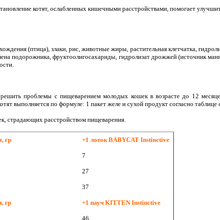
становление котят, ослабленных кишечными расстройствами, помогает улучши
ождения (птица), злаки, рис, животные жиры, растительная клетчатка, гидро
мена подорожника, фруктоолигосахариды, гидролизат дрожжей (источник мaнн
ости.
т решить проблемы с пищеварением молодых кошек в возрасте до 12 месяц
котят выполняется по формуле: 1 пакет желе и сухой продукт согласно таблице
к, страдающих расстройством пищеварения.
, гр
+1 лоток BABYCAT Instinctive
7
27
37
, гр
+1 пауч KITTEN Instinctive
46