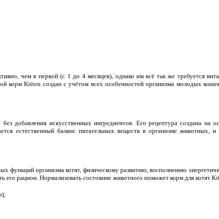
ктивно, чем в первой (с 1 до 4 месяцев), однако им всё так же требуется в
хой корм Kitten создан с учётом всех особенностей организма молодых кош
 без добавления искусственных ингредиентов. Его рецептура создана на о
тся естественный баланс питательных веществ в организме животных, и 
ых функций организма котят, физическому развитию, восполнению энергетич
 его рацион. Нормализовать состояние животного поможет корм для котят Kit
и);