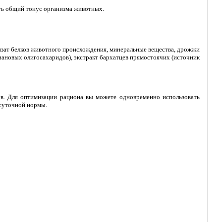
ть общий тонус организма животных.
лизат белков животного происхождения, минеральные вещества, дрожжи
ановых олигосахаридов), экстракт бархатцев прямостоячих (источник
ев. Для оптимизации рациона вы можете одновременно использовать
 суточной нормы.