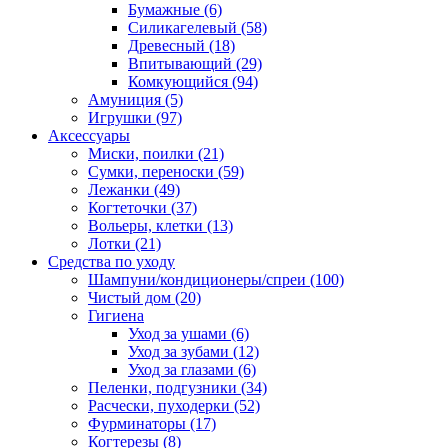
Бумажные
(6)
Силикагелевый
(58)
Древесный
(18)
Впитывающий
(29)
Комкующийся
(94)
Амуниция
(5)
Игрушки
(97)
Аксессуары
Миски, поилки
(21)
Сумки, переноски
(59)
Лежанки
(49)
Когтеточки
(37)
Вольеры, клетки
(13)
Лотки
(21)
Средства по уходу
Шампуни/кондиционеры/спреи
(100)
Чистый дом
(20)
Гигиена
Уход за ушами
(6)
Уход за зубами
(12)
Уход за глазами
(6)
Пеленки, подгузники
(34)
Расчески, пуходерки
(52)
Фурминаторы
(17)
Когтерезы
(8)