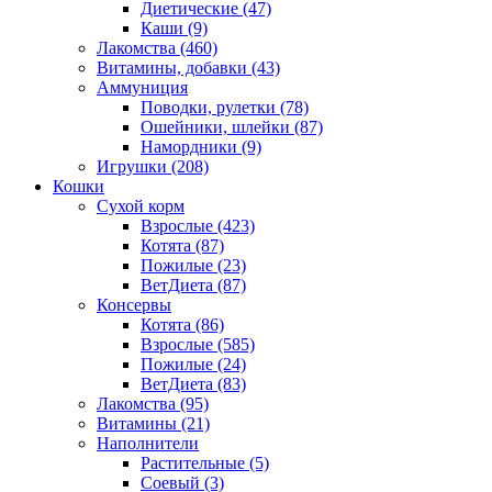
Диетические
(47)
Каши
(9)
Лакомства
(460)
Витамины, добавки
(43)
Аммуниция
Поводки, рулетки
(78)
Ошейники, шлейки
(87)
Намордники
(9)
Игрушки
(208)
Кошки
Сухой корм
Взрослые
(423)
Котята
(87)
Пожилые
(23)
ВетДиета
(87)
Консервы
Котята
(86)
Взрослые
(585)
Пожилые
(24)
ВетДиета
(83)
Лакомства
(95)
Витамины
(21)
Наполнители
Растительные
(5)
Соевый
(3)