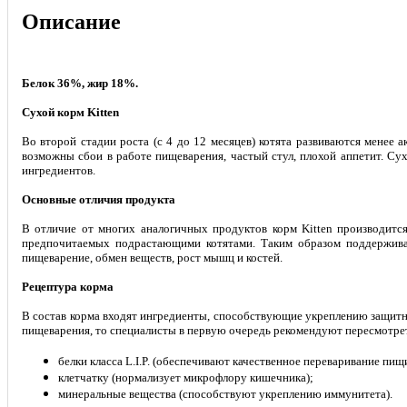
Описание
Белок 36%, жир 18%.
Сухой корм Kitten
Во второй стадии роста (с 4 до 12 месяцев) котята развиваются менее а
возможны сбои в работе пищеварения, частый стул, плохой аппетит. Су
ингредиентов.
Основные отличия продукта
В отличие от многих аналогичных продуктов корм Kitten производится
предпочитаемых подрастающими котятами. Таким образом поддерживае
пищеварение, обмен веществ, рост мышц и костей.
Рецептура корма
В состав корма входят ингредиенты, способствующие укреплению защитн
пищеварения, то специалисты в первую очередь рекомендуют пересмотреть
белки класса L.I.P. (обеспечивают качественное переваривание пищ
клетчатку (нормализует микрофлору кишечника);
минеральные вещества (способствуют укреплению иммунитета).