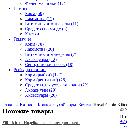
Фены, машинки
(17)
Птицы
Корм
(59)
Лакомства
(15)
Витамины и минералы
(11)
Средства по уходу
(3)
Клетки
Грызуны
Корм
(78)
Лакомства
(26)
Витамины и минералы
(7)
Аксессуары
(12)
Сено, опилки. песок
(18)
Рыбы, рептилии
Корм (рыбки)
(127)
Корм (рептилии)
(26)
Средства для ухода за водой
(22)
Аквариумы
(20)
Аксессуары
(20)
Главная
Каталог
Кошки
Сухой корм
Котята
Royal Canin Kitte
Похожие товары
© 2
Инт
+7 
Zillii Kitten Индейка с ягнёнком для котят