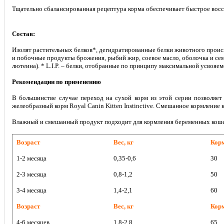
Тщательно сбалансированная рецептура корма обеспечивает быстрое вос
Состав:
Изолят растительных белков*, дегидратированные белки животного происх
и побочные продукты брожения, рыбий жир, соевое масло, оболочка и се
лютеина). * L.I.P. – белки, отобранные по принципу максимальной усвояем
Рекомендации по применению
В большинстве случае переход на сухой корм из этой серии позволяе
желеобразный корм Royal Canin Kitten Instinctive. Смешанное кормление 
Влажный и смешанный продукт подходит для кормления беременных коше
Возраст
Вес, кг
Корм
1-2 месяца
0,35-0,6
30
2-3 месяца
0,8-1,2
50
3-4 месяца
1,4-2,1
60
Возраст
Вес, кг
Корм
4-6 месяцев
1,8-2,8
65