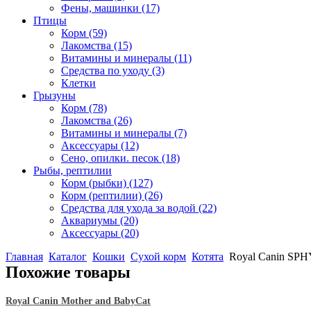
Фены, машинки
(17)
Птицы
Корм
(59)
Лакомства
(15)
Витамины и минералы
(11)
Средства по уходу
(3)
Клетки
Грызуны
Корм
(78)
Лакомства
(26)
Витамины и минералы
(7)
Аксессуары
(12)
Сено, опилки. песок
(18)
Рыбы, рептилии
Корм (рыбки)
(127)
Корм (рептилии)
(26)
Средства для ухода за водой
(22)
Аквариумы
(20)
Аксессуары
(20)
Главная
Каталог
Кошки
Сухой корм
Котята
Royal Canin SP
Похожие товары
Royal Canin Mother and BabyCat