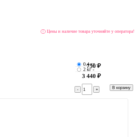
Цены и наличие товара уточняйте у оператора!
!
0.4 кг
-
750 ₽
2 кг
-
3 440 ₽