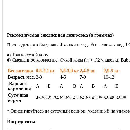
Рекомендуемая ежедневная дозировка (в граммах)
Проследите, чтобы у вашей кошки всегда была свежая вода! 
а)
Только сухой корм
б)
Смешанное кормление: Сухой корм (г) + 1\2 упаковки Babyca
Вес котенка
0,8-2,1 кг
1,8-3,9 кг
2,4-5 кг
2,9-5 кг
Возраст, мес.
2-3
4-6
7-9
10-12
Вариант
А
Б
А
В
А
В
А
В
кормления
Суточная
46-58
22-34
62-63
43
64-65
41-35
52-48
32-28
норма
* Ориентируйтесь на суточный рацион, указанный на упаков
Ингредиенты