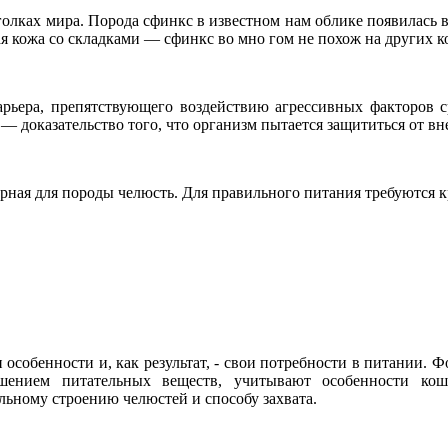
лках мира. Порода сфинкс в известном нам облике появилась в 
ая кожа со складками — сфинкс во мно гом не похож на других
арьера, препятствующего воздействию агрессивных факторов 
 — доказательство того, что организм пытается защититься от в
терная для породы челюсть. Для правильного питания требуются 
 особенности и, как результат, - свои потребности в питани
шением питательных веществ, учитывают особенности кош
льному строению челюстей и способу захвата.