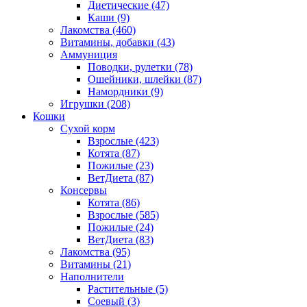
Диетические
(47)
Каши
(9)
Лакомства
(460)
Витамины, добавки
(43)
Аммуниция
Поводки, рулетки
(78)
Ошейники, шлейки
(87)
Намордники
(9)
Игрушки
(208)
Кошки
Сухой корм
Взрослые
(423)
Котята
(87)
Пожилые
(23)
ВетДиета
(87)
Консервы
Котята
(86)
Взрослые
(585)
Пожилые
(24)
ВетДиета
(83)
Лакомства
(95)
Витамины
(21)
Наполнители
Растительные
(5)
Соевый
(3)