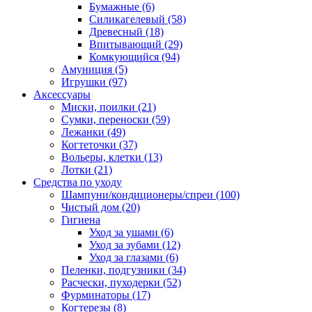
Бумажные
(6)
Силикагелевый
(58)
Древесный
(18)
Впитывающий
(29)
Комкующийся
(94)
Амуниция
(5)
Игрушки
(97)
Аксессуары
Миски, поилки
(21)
Сумки, переноски
(59)
Лежанки
(49)
Когтеточки
(37)
Вольеры, клетки
(13)
Лотки
(21)
Средства по уходу
Шампуни/кондиционеры/спреи
(100)
Чистый дом
(20)
Гигиена
Уход за ушами
(6)
Уход за зубами
(12)
Уход за глазами
(6)
Пеленки, подгузники
(34)
Расчески, пуходерки
(52)
Фурминаторы
(17)
Когтерезы
(8)