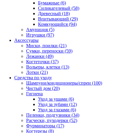
Бумажные
(6)
Силикагелевый
(58)
Древесный
(18)
Впитывающий
(29)
Комкующийся
(94)
Амуниция
(5)
Игрушки
(97)
Аксессуары
Миски, поилки
(21)
Сумки, переноски
(59)
Лежанки
(49)
Когтеточки
(37)
Вольеры, клетки
(13)
Лотки
(21)
Средства по уходу
Шампуни/кондиционеры/спреи
(100)
Чистый дом
(20)
Гигиена
Уход за ушами
(6)
Уход за зубами
(12)
Уход за глазами
(6)
Пеленки, подгузники
(34)
Расчески, пуходерки
(52)
Фурминаторы
(17)
Когтерезы
(8)