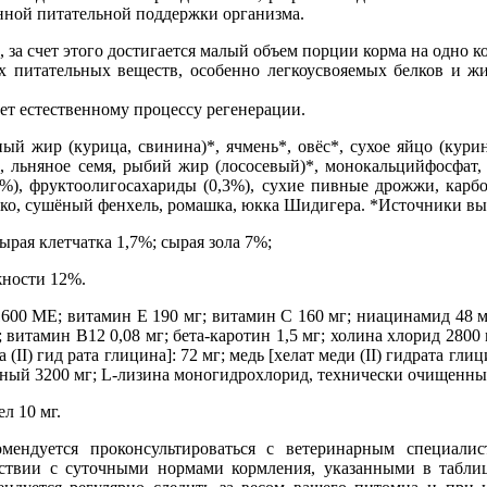
нной питательной поддержки организма.
 за счет этого достигается малый объем порции корма на одно к
 питательных веществ, особенно легкоусвояемых белков и жи
ет естественному процессу регенерации.
й жир (курица, свинина)*, ячмень*, овёс*, сухое яйцо (кури
, льняное семя, рыбий жир (лососевый)*, монокальцийфосфат, 
%), фруктоолигосахариды (0,3%), сухие пивные дрожжи, карбон
око, сушёный фенхель, ромашка, юкка Шидигера. *Источники вы
рая клетчатка 1,7%; сырая зола 7%;
жности 12%.
00 МЕ; витамин E 190 мг; витамин C 160 мг; ниацинамид 48 мг
 витамин B12 0,08 мг; бета-каротин 1,5 мг; холина хлорид 2800 
 (II) гид рата глицина]: 72 мг; медь [хелат меди (II) гидрата глиц
ный 3200 мг; L-лизина моногидрохлорид, технически очищенный 
л 10 мг.
ендуется проконсультироваться с ветеринарным специалист
тствии с суточными нормами кормления, указанными в таблиц