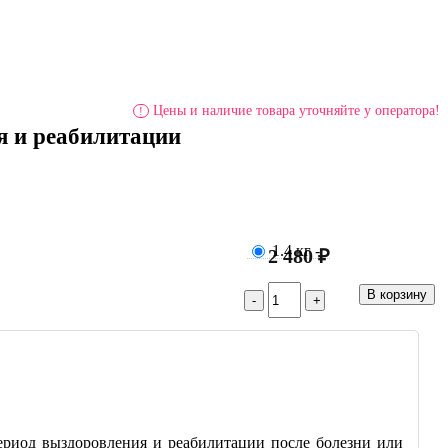
Цены и наличие товара уточняйте у оператора!
!
ия и реабилитации
1.4 кг
-
2 480 ₽
ериод выздоровления и реабилитации после болезни или