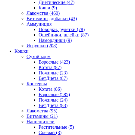
Диетические
(47)
Каши
(9)
Лакомства
(460)
Витамины, добавки
(43)
Аммуниция
Поводки, рулетки
(78)
Ошейники, шлейки
(87)
Намордники
(9)
Игрушки
(208)
Кошки
Сухой корм
Взрослые
(423)
Котята
(87)
Пожилые
(23)
ВетДиета
(87)
Консервы
Котята
(86)
Взрослые
(585)
Пожилые
(24)
ВетДиета
(83)
Лакомства
(95)
Витамины
(21)
Наполнители
Растительные
(5)
Соевый
(3)