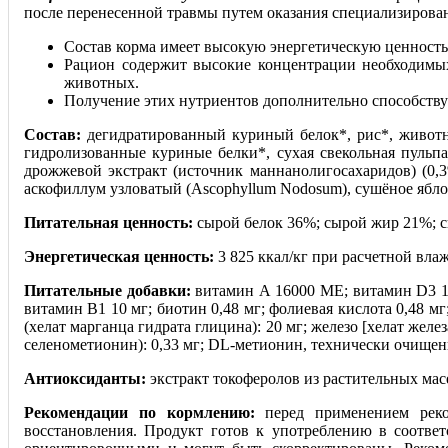
после перенесенной травмы путем оказания специализирова
Состав корма имеет высокую энергетическую ценность,
Рацион содержит высокие концентрации необходимых
животных.
Получение этих нутриентов дополнительно способству
Состав:
дегидратированный куриный белок*, рис*, животны
гидролизованные куриные белки*, сухая свекольная пульпа
дрожжевой экстракт (источник маннанoлигосахаридов) (0,3
аскофиллум узловатый (Ascophyllum Nodosum), сушёное ябл
Питательная ценность:
сырой белок 36%; сырой жир 21%; сы
Энергетическая ценность:
3 825 ккал/кг при расчетной вла
Питательные добавки:
витамин А 16000 МЕ; витамин D3 16
витамин B1 10 мг; биотин 0,48 мг; фолиевая кислота 0,48 мг;
(хелат марганца гидрата глицина): 20 мг; железо [хелат железа
селенометионин): 0,33 мг; DL-метионин, технически очищен
Антиоксиданты:
экстракт токоферолов из растительных масе
Рекомендации по кормлению:
перед применением реком
восстановления. Продукт готов к употреблению в соотве