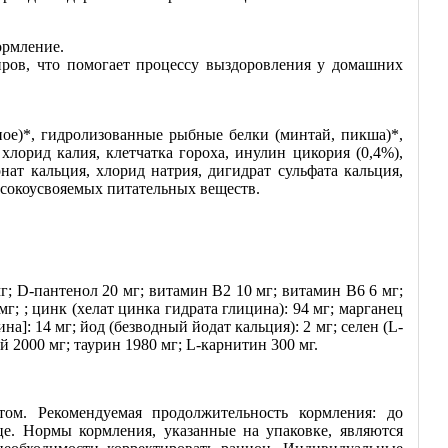
ормление.
ров, что помогает процессу выздоровления у домашних
ное)*, гидролизованные рыбные белки (минтай, пикша)*,
хлорид калия, клетчатка гороха, инулин цикория (0,4%),
ат кальция, хлорид натрия, дигидрат сульфата кальция,
сокоусвояемых питательных веществ.
; D-пантенол 20 мг; витамин B2 10 мг; витамин B6 6 мг;
мг; ; цинк (хелат цинка гидрата глицина): 94 мг; марганец
ина]: 14 мг; йод (безводный йодат кальция): 2 мг; селен (L-
2000 мг; таурин 1980 мг; L-карнитин 300 мг.
ом. Рекомендуемая продолжительность кормления: до
е. Нормы кормления, указанные на упаковке, являются