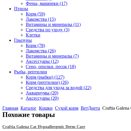
Фены, машинки
(17)
Птицы
Корм
(59)
Лакомства
(15)
Витамины и минералы
(11)
Средства по уходу
(3)
Клетки
Грызуны
Корм
(78)
Лакомства
(26)
Витамины и минералы
(7)
Аксессуары
(12)
Сено, опилки. песок
(18)
Рыбы, рептилии
Корм (рыбки)
(127)
Корм (рептилии)
(26)
Средства для ухода за водой
(22)
Аквариумы
(20)
Аксессуары
(20)
Главная
Каталог
Кошки
Сухой корм
ВетДиета
Craftia Galen
Похожие товары
Craftia Galena Cat Hypoallergenic Derm Care