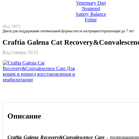
(Код: 5007)
Диета для поддержания оптимальной формы после кастрации/стерилизации до 7 лет
Craftia Galena Cat Recovery&Convalescen
Код товара:
6132
Описание
Craftia Galena Recovery&Сonvalescence Сare
- полнорацион