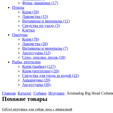
Фены, машинки
(17)
Птицы
Корм
(59)
Лакомства
(15)
Витамины и минералы
(11)
Средства по уходу
(3)
Клетки
Грызуны
Корм
(78)
Лакомства
(26)
Витамины и минералы
(7)
Аксессуары
(12)
Сено, опилки. песок
(18)
Рыбы, рептилии
Корм (рыбки)
(127)
Корм (рептилии)
(26)
Средства для ухода за водой
(22)
Аквариумы
(20)
Аксессуары
(20)
Главная
Каталог
Собаки
Игрушки
Aromadog Big Head Собач
Похожие товары
GiGwi игрушка для собак лось с пишалкой