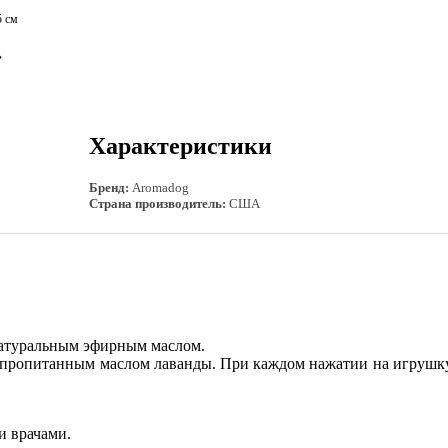
5 см
»
Характеристики
Бренд:
Aromadog
Страна производитель:
США
натуральным эфирным маслом.
 пропитанным масл
ом лаванды. При каждом нажатии на игрушку
и врачами.