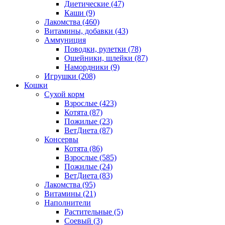
Диетические
(47)
Каши
(9)
Лакомства
(460)
Витамины, добавки
(43)
Аммуниция
Поводки, рулетки
(78)
Ошейники, шлейки
(87)
Намордники
(9)
Игрушки
(208)
Кошки
Сухой корм
Взрослые
(423)
Котята
(87)
Пожилые
(23)
ВетДиета
(87)
Консервы
Котята
(86)
Взрослые
(585)
Пожилые
(24)
ВетДиета
(83)
Лакомства
(95)
Витамины
(21)
Наполнители
Растительные
(5)
Соевый
(3)