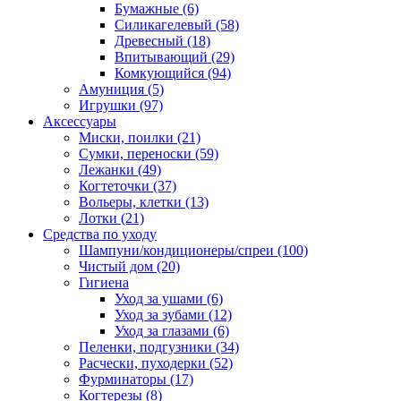
Бумажные
(6)
Силикагелевый
(58)
Древесный
(18)
Впитывающий
(29)
Комкующийся
(94)
Амуниция
(5)
Игрушки
(97)
Аксессуары
Миски, поилки
(21)
Сумки, переноски
(59)
Лежанки
(49)
Когтеточки
(37)
Вольеры, клетки
(13)
Лотки
(21)
Средства по уходу
Шампуни/кондиционеры/спреи
(100)
Чистый дом
(20)
Гигиена
Уход за ушами
(6)
Уход за зубами
(12)
Уход за глазами
(6)
Пеленки, подгузники
(34)
Расчески, пуходерки
(52)
Фурминаторы
(17)
Когтерезы
(8)