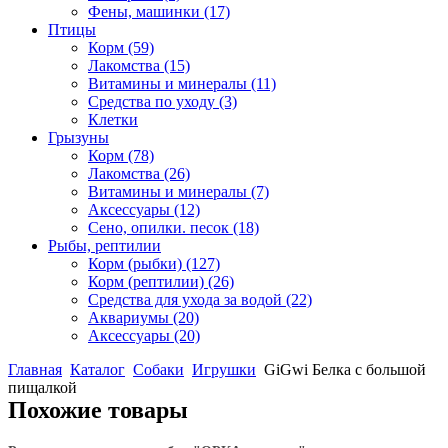
Фены, машинки
(17)
Птицы
Корм
(59)
Лакомства
(15)
Витамины и минералы
(11)
Средства по уходу
(3)
Клетки
Грызуны
Корм
(78)
Лакомства
(26)
Витамины и минералы
(7)
Аксессуары
(12)
Сено, опилки. песок
(18)
Рыбы, рептилии
Корм (рыбки)
(127)
Корм (рептилии)
(26)
Средства для ухода за водой
(22)
Аквариумы
(20)
Аксессуары
(20)
Главная
Каталог
Собаки
Игрушки
GiGwi Белка с большой
пищалкой
Похожие товары