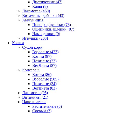
Диетические
(47)
Каши
(9)
Лакомства
(460)
Витамины, добавки
(43)
Аммуниция
Поводки, рулетки
(78)
Ошейники, шлейки
(87)
Намордники
(9)
Игрушки
(208)
Кошки
Сухой корм
Взрослые
(423)
Котята
(87)
Пожилые
(23)
ВетДиета
(87)
Консервы
Котята
(86)
Взрослые
(585)
Пожилые
(24)
ВетДиета
(83)
Лакомства
(95)
Витамины
(21)
Наполнители
Растительные
(5)
Соевый
(3)