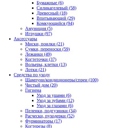
Бумажные
(6)
Силикагелевый
(58)
Древесный
(18)
Впитывающий
(29)
Комкующийся
(94)
Амуниция
(5)
Игрушки
(97)
Аксессуары
Миски, поилки
(21)
Сумки, переноски
(59)
Лежанки
(49)
Когтеточки
(37)
Вольеры, клетки
(13)
Лотки
(21)
Средства по уходу
Шампуни/кондиционеры/спреи
(100)
Чистый дом
(20)
Гигиена
Уход за ушами
(6)
Уход за зубами
(12)
Уход за глазами
(6)
Пеленки, подгузники
(34)
Расчески, пуходерки
(52)
Фурминаторы
(17)
Когтерезы
(8)