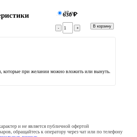
37 см
-
630 ₽
еристики
и, которые при желании можно вложить или вынуть.
рактер и не является публичной офертой
ров, обращайтесь к оператору через чат или по телефону