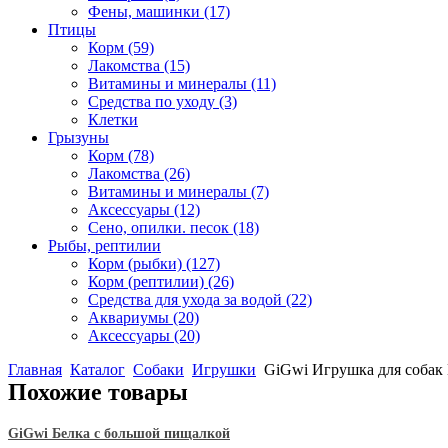
Фены, машинки
(17)
Птицы
Корм
(59)
Лакомства
(15)
Витамины и минералы
(11)
Средства по уходу
(3)
Клетки
Грызуны
Корм
(78)
Лакомства
(26)
Витамины и минералы
(7)
Аксессуары
(12)
Сено, опилки. песок
(18)
Рыбы, рептилии
Корм (рыбки)
(127)
Корм (рептилии)
(26)
Средства для ухода за водой
(22)
Аквариумы
(20)
Аксессуары
(20)
Главная
Каталог
Собаки
Игрушки
GiGwi Игрушка для собак 
Похожие товары
GiGwi Белка с большой пищалкой