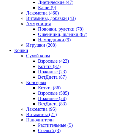
Диетические
(47)
Каши
(9)
Лакомства
(460)
Витамины, добавки
(43)
Аммуниция
Поводки, рулетки
(78)
Ошейники, шлейки
(87)
Намордники
(9)
Игрушки
(208)
Кошки
Сухой корм
Взрослые
(423)
Котята
(87)
Пожилые
(23)
ВетДиета
(87)
Консервы
Котята
(86)
Взрослые
(585)
Пожилые
(24)
ВетДиета
(83)
Лакомства
(95)
Витамины
(21)
Наполнители
Растительные
(5)
Соевый
(3)