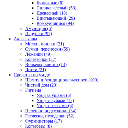
Бумажные
(6)
Силикагелевый
(58)
Древесный
(18)
Впитывающий
(29)
Комкующийся
(94)
Амуниция
(5)
Игрушки
(97)
Аксессуары
Миски, поилки
(21)
Сумки, переноски
(59)
Лежанки
(49)
Когтеточки
(37)
Вольеры, клетки
(13)
Лотки
(21)
Средства по уходу
Шампуни/кондиционеры/спреи
(100)
Чистый дом
(20)
Гигиена
Уход за ушами
(6)
Уход за зубами
(12)
Уход за глазами
(6)
Пеленки, подгузники
(34)
Расчески, пуходерки
(52)
Фурминаторы
(17)
Когтерезы
(8)