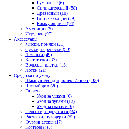
Бумажные
(6)
Силикагелевый
(58)
Древесный
(18)
Впитывающий
(29)
Комкующийся
(94)
Амуниция
(5)
Игрушки
(97)
Аксессуары
Миски, поилки
(21)
Сумки, переноски
(59)
Лежанки
(49)
Когтеточки
(37)
Вольеры, клетки
(13)
Лотки
(21)
Средства по уходу
Шампуни/кондиционеры/спреи
(100)
Чистый дом
(20)
Гигиена
Уход за ушами
(6)
Уход за зубами
(12)
Уход за глазами
(6)
Пеленки, подгузники
(34)
Расчески, пуходерки
(52)
Фурминаторы
(17)
Когтерезы
(8)