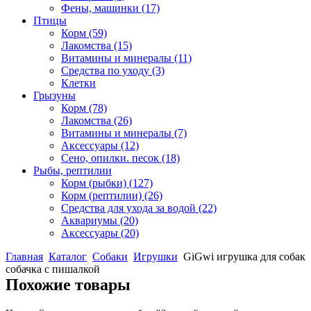
Фены, машинки
(17)
Птицы
Корм
(59)
Лакомства
(15)
Витамины и минералы
(11)
Средства по уходу
(3)
Клетки
Грызуны
Корм
(78)
Лакомства
(26)
Витамины и минералы
(7)
Аксессуары
(12)
Сено, опилки. песок
(18)
Рыбы, рептилии
Корм (рыбки)
(127)
Корм (рептилии)
(26)
Средства для ухода за водой
(22)
Аквариумы
(20)
Аксессуары
(20)
Главная
Каталог
Собаки
Игрушки
GiGwi игрушка для собак
собачка с пишалкой
Похожие товары