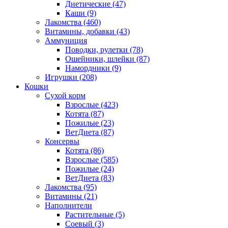
Диетические
(47)
Каши
(9)
Лакомства
(460)
Витамины, добавки
(43)
Аммуниция
Поводки, рулетки
(78)
Ошейники, шлейки
(87)
Намордники
(9)
Игрушки
(208)
Кошки
Сухой корм
Взрослые
(423)
Котята
(87)
Пожилые
(23)
ВетДиета
(87)
Консервы
Котята
(86)
Взрослые
(585)
Пожилые
(24)
ВетДиета
(83)
Лакомства
(95)
Витамины
(21)
Наполнители
Растительные
(5)
Соевый
(3)