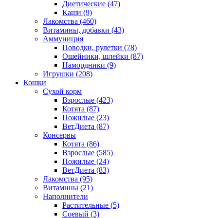
Диетические
(47)
Каши
(9)
Лакомства
(460)
Витамины, добавки
(43)
Аммуниция
Поводки, рулетки
(78)
Ошейники, шлейки
(87)
Намордники
(9)
Игрушки
(208)
Кошки
Сухой корм
Взрослые
(423)
Котята
(87)
Пожилые
(23)
ВетДиета
(87)
Консервы
Котята
(86)
Взрослые
(585)
Пожилые
(24)
ВетДиета
(83)
Лакомства
(95)
Витамины
(21)
Наполнители
Растительные
(5)
Соевый
(3)