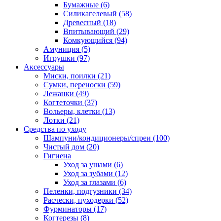
Бумажные
(6)
Силикагелевый
(58)
Древесный
(18)
Впитывающий
(29)
Комкующийся
(94)
Амуниция
(5)
Игрушки
(97)
Аксессуары
Миски, поилки
(21)
Сумки, переноски
(59)
Лежанки
(49)
Когтеточки
(37)
Вольеры, клетки
(13)
Лотки
(21)
Средства по уходу
Шампуни/кондиционеры/спреи
(100)
Чистый дом
(20)
Гигиена
Уход за ушами
(6)
Уход за зубами
(12)
Уход за глазами
(6)
Пеленки, подгузники
(34)
Расчески, пуходерки
(52)
Фурминаторы
(17)
Когтерезы
(8)