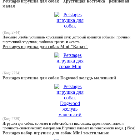
Petstages игрушка для собак "Хрустящая косточка" резиновая
малая
(Код: 2744)
Нажмите ,чтобы услышать хрустяший звук ,который нравится собакам .прочный
внутренний сердечник,любяших грызть и жевать.
Petstages игрушка для собак Mini "Канат"
(Код: 2754)
Petstages игрушка для собак Dogwood желудь маленький
(Код: 2739)
Игрушка для собак, сочетает в себе свойства настоящих деревянных палок и
прочность синтетических материалов.Игрушка плавает на поверхности воды. (15см)
Petstages набор игрушек для собак Mini текстильные