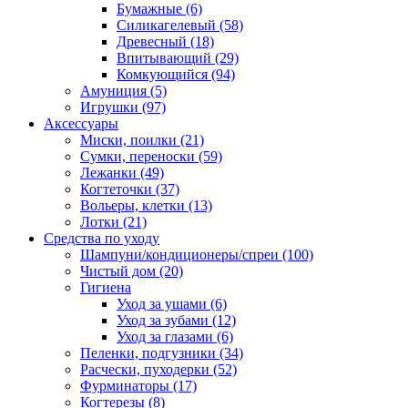
Бумажные
(6)
Силикагелевый
(58)
Древесный
(18)
Впитывающий
(29)
Комкующийся
(94)
Амуниция
(5)
Игрушки
(97)
Аксессуары
Миски, поилки
(21)
Сумки, переноски
(59)
Лежанки
(49)
Когтеточки
(37)
Вольеры, клетки
(13)
Лотки
(21)
Средства по уходу
Шампуни/кондиционеры/спреи
(100)
Чистый дом
(20)
Гигиена
Уход за ушами
(6)
Уход за зубами
(12)
Уход за глазами
(6)
Пеленки, подгузники
(34)
Расчески, пуходерки
(52)
Фурминаторы
(17)
Когтерезы
(8)