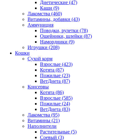
Диетические
(47)
Каши
(9)
Лакомства
(460)
Витамины, добавки
(43)
Аммуниция
Поводки, рулетки
(78)
Ошейники, шлейки
(87)
Намордники
(9)
Игрушки
(208)
Кошки
Сухой корм
Взрослые
(423)
Котята
(87)
Пожилые
(23)
ВетДиета
(87)
Консервы
Котята
(86)
Взрослые
(585)
Пожилые
(24)
ВетДиета
(83)
Лакомства
(95)
Витамины
(21)
Наполнители
Растительные
(5)
Соевый
(3)