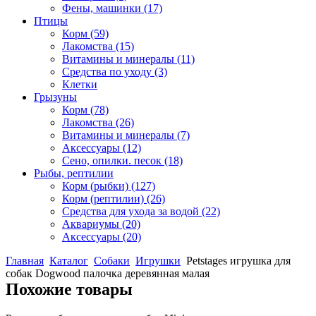
Фены, машинки
(17)
Птицы
Корм
(59)
Лакомства
(15)
Витамины и минералы
(11)
Средства по уходу
(3)
Клетки
Грызуны
Корм
(78)
Лакомства
(26)
Витамины и минералы
(7)
Аксессуары
(12)
Сено, опилки. песок
(18)
Рыбы, рептилии
Корм (рыбки)
(127)
Корм (рептилии)
(26)
Средства для ухода за водой
(22)
Аквариумы
(20)
Аксессуары
(20)
Главная
Каталог
Собаки
Игрушки
Petstages игрушка для
собак Dogwood палочка деревянная малая
Похожие товары