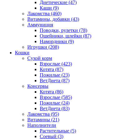
Диетические
(47)
Каши
(9)
Лакомства
(460)
Витамины, добавки
(43)
Аммуниция
Поводки, рулетки
(78)
Ошейники, шлейки
(87)
Намордники
(9)
Игрушки
(208)
Кошки
Сухой корм
Взрослые
(423)
Котята
(87)
Пожилые
(23)
ВетДиета
(87)
Консервы
Котята
(86)
Взрослые
(585)
Пожилые
(24)
ВетДиета
(83)
Лакомства
(95)
Витамины
(21)
Наполнители
Растительные
(5)
Соевый
(3)