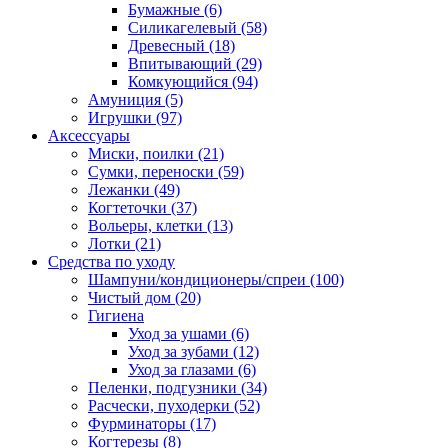
Бумажные
(6)
Силикагелевый
(58)
Древесный
(18)
Впитывающий
(29)
Комкующийся
(94)
Амуниция
(5)
Игрушки
(97)
Аксессуары
Миски, поилки
(21)
Сумки, переноски
(59)
Лежанки
(49)
Когтеточки
(37)
Вольеры, клетки
(13)
Лотки
(21)
Средства по уходу
Шампуни/кондиционеры/спреи
(100)
Чистый дом
(20)
Гигиена
Уход за ушами
(6)
Уход за зубами
(12)
Уход за глазами
(6)
Пеленки, подгузники
(34)
Расчески, пуходерки
(52)
Фурминаторы
(17)
Когтерезы
(8)