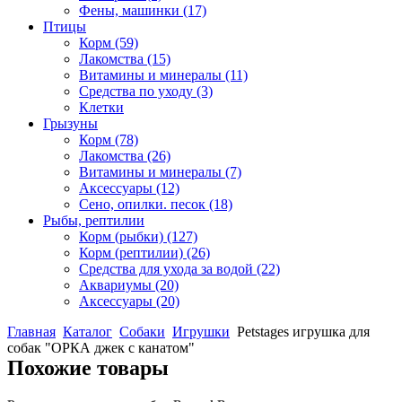
Фены, машинки
(17)
Птицы
Корм
(59)
Лакомства
(15)
Витамины и минералы
(11)
Средства по уходу
(3)
Клетки
Грызуны
Корм
(78)
Лакомства
(26)
Витамины и минералы
(7)
Аксессуары
(12)
Сено, опилки. песок
(18)
Рыбы, рептилии
Корм (рыбки)
(127)
Корм (рептилии)
(26)
Средства для ухода за водой
(22)
Аквариумы
(20)
Аксессуары
(20)
Главная
Каталог
Собаки
Игрушки
Petstages игрушка для
собак "ОРКА джек с канатом"
Похожие товары