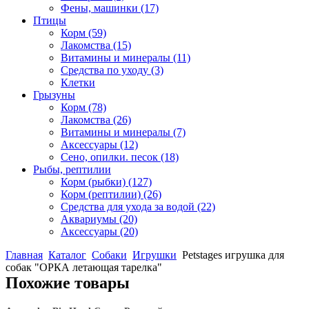
Фены, машинки
(17)
Птицы
Корм
(59)
Лакомства
(15)
Витамины и минералы
(11)
Средства по уходу
(3)
Клетки
Грызуны
Корм
(78)
Лакомства
(26)
Витамины и минералы
(7)
Аксессуары
(12)
Сено, опилки. песок
(18)
Рыбы, рептилии
Корм (рыбки)
(127)
Корм (рептилии)
(26)
Средства для ухода за водой
(22)
Аквариумы
(20)
Аксессуары
(20)
Главная
Каталог
Собаки
Игрушки
Petstages игрушка для
собак "ОРКА летающая тарелка"
Похожие товары