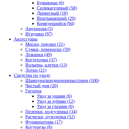
Бумажные
(6)
Силикагелевый
(58)
Древесный
(18)
Впитывающий
(29)
Комкующийся
(94)
Амуниция
(5)
Игрушки
(97)
Аксессуары
Миски, поилки
(21)
Сумки, переноски
(59)
Лежанки
(49)
Когтеточки
(37)
Вольеры, клетки
(13)
Лотки
(21)
Средства по уходу
Шампуни/кондиционеры/спреи
(100)
Чистый дом
(20)
Гигиена
Уход за ушами
(6)
Уход за зубами
(12)
Уход за глазами
(6)
Пеленки, подгузники
(34)
Расчески, пуходерки
(52)
Фурминаторы
(17)
Когтерезы
(8)