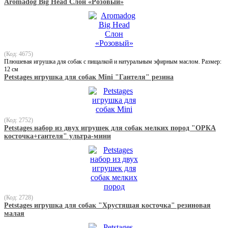
Aromadog Big Head Слон «Розовый»
(Код: 4675)
Плюшевая игрушка для собак с пищалкой и натуральным эфирным маслом. Размер:
12 см
Petstages игрушка для собак Mini "Гантеля" резина
(Код: 2752)
Petstages набор из двух игрушек для собак мелких пород "ОРКА
косточка+гантеля" ультра-мини
(Код: 2728)
Petstages игрушка для собак "Хрустящая косточка" резиновая
малая