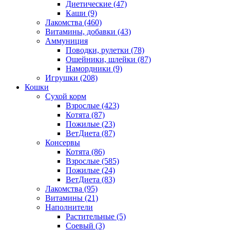
Диетические
(47)
Каши
(9)
Лакомства
(460)
Витамины, добавки
(43)
Аммуниция
Поводки, рулетки
(78)
Ошейники, шлейки
(87)
Намордники
(9)
Игрушки
(208)
Кошки
Сухой корм
Взрослые
(423)
Котята
(87)
Пожилые
(23)
ВетДиета
(87)
Консервы
Котята
(86)
Взрослые
(585)
Пожилые
(24)
ВетДиета
(83)
Лакомства
(95)
Витамины
(21)
Наполнители
Растительные
(5)
Соевый
(3)