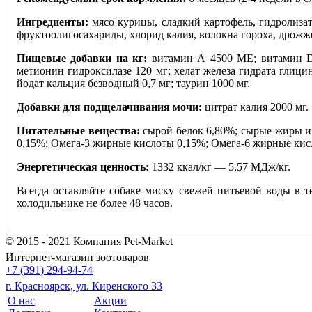
Ингредиенты:
мясо курицы, сладкий картофель, гидролизат
фруктоолигосахариды, хлорид калия, волокна гороха, дрожж
Пищевые добавки на кг:
витамин А 4500 МЕ; витамин D3
метионин гидроксилазе 120 мг; хелат железа гидрата глиц
йодат кальция безводный 0,7 мг; таурин 1000 мг.
Добавки для подщелачивания мочи:
цитрат калия 2000 мг.
Питательные вещества:
сырой белок 6,80%; сырые жиры и м
0,15%; Омега-3 жирные кислоты 0,15%; Омега-6 жирные кисл
Энергетическая ценность:
1332 ккал/кг — 5,57 МДж/кг.
Всегда оставляйте собаке миску свежей питьевой воды в 
холодильнике не более 48 часов.
© 2015 - 2021 Компания Pet-Market
Интернет-магазин зоотоваров
+7 (391) 294-94-74
г. Красноярск, ул. Киренского 33
О нас
Акции