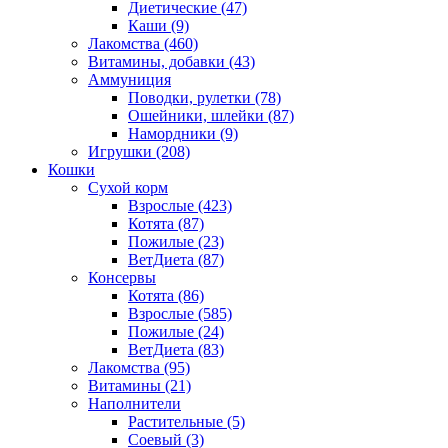
Диетические
(47)
Каши
(9)
Лакомства
(460)
Витамины, добавки
(43)
Аммуниция
Поводки, рулетки
(78)
Ошейники, шлейки
(87)
Намордники
(9)
Игрушки
(208)
Кошки
Сухой корм
Взрослые
(423)
Котята
(87)
Пожилые
(23)
ВетДиета
(87)
Консервы
Котята
(86)
Взрослые
(585)
Пожилые
(24)
ВетДиета
(83)
Лакомства
(95)
Витамины
(21)
Наполнители
Растительные
(5)
Соевый
(3)