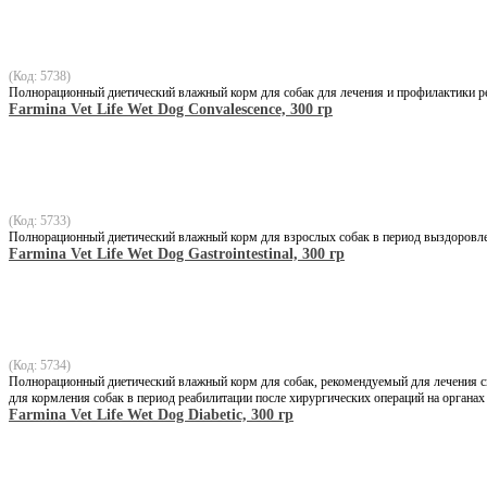
(Код: 5738)
Полнорационный диетический влажный корм для собак для лечения и профилактики ре
Farmina Vet Life Wet Dog Convalescence, 300 гр
(Код: 5733)
Полнорационный диетический влажный корм для взрослых собак в период выздоровлени
Farmina Vet Life Wet Dog Gastrointestinal, 300 гр
(Код: 5734)
Полнорационный диетический влажный корм для собак, рекомендуемый для лечения син
для кормления собак в период реабилитации после хирургических операций на органа
Farmina Vet Life Wet Dog Diabetic, 300 гр