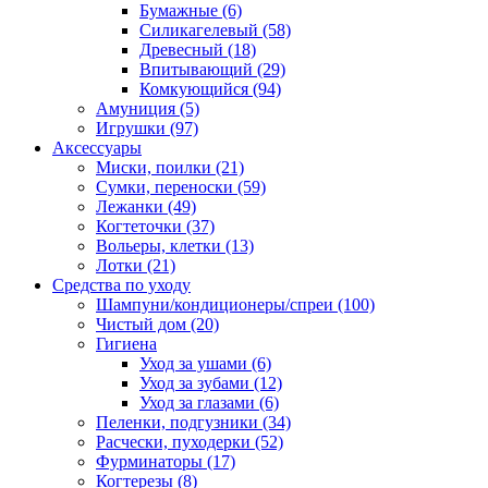
Бумажные
(6)
Силикагелевый
(58)
Древесный
(18)
Впитывающий
(29)
Комкующийся
(94)
Амуниция
(5)
Игрушки
(97)
Аксессуары
Миски, поилки
(21)
Сумки, переноски
(59)
Лежанки
(49)
Когтеточки
(37)
Вольеры, клетки
(13)
Лотки
(21)
Средства по уходу
Шампуни/кондиционеры/спреи
(100)
Чистый дом
(20)
Гигиена
Уход за ушами
(6)
Уход за зубами
(12)
Уход за глазами
(6)
Пеленки, подгузники
(34)
Расчески, пуходерки
(52)
Фурминаторы
(17)
Когтерезы
(8)