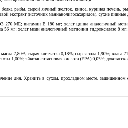
 белка рыбы, сырой яичный желток, киноа, куриная печень, рыб
евой экстракт (источник маннанолигосахаридов), сухие пивные
 270 МЕ; витамин Е 180 мг; хелат цинка аналогичный метио
ина 56 мг; хелат меди аналогичный метионин гидроксилазе 8 м
асла 7,80%; сырая клетчатка 0,18%; сырая зола 1,90%; влага 7
 оты 1,00%; эйкозапентаеновая кислота (EPA) 0,05%; докозагекс
течение дня. Хранить в сухом, прохладном месте, защищенном