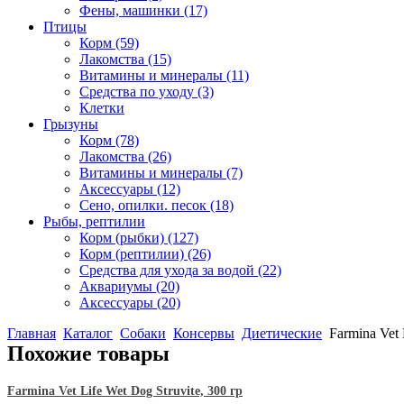
Фены, машинки
(17)
Птицы
Корм
(59)
Лакомства
(15)
Витамины и минералы
(11)
Средства по уходу
(3)
Клетки
Грызуны
Корм
(78)
Лакомства
(26)
Витамины и минералы
(7)
Аксессуары
(12)
Сено, опилки. песок
(18)
Рыбы, рептилии
Корм (рыбки)
(127)
Корм (рептилии)
(26)
Средства для ухода за водой
(22)
Аквариумы
(20)
Аксессуары
(20)
Главная
Каталог
Собаки
Консервы
Диетические
Farmina Vet 
Похожие товары
Farmina Vet Life Wet Dog Struvite, 300 гр