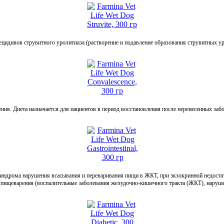
цидивов струвитного уролитиаза (растворение и подавление образования струвитных у
я. Диета назначается для пациентов в период восстановления после перенесенных заб
дрома нарушения всасывания и переваривания пищи в ЖКТ, при экзокринной недостаточн
х пищеварения (воспалительные заболевания желудочно-кишечного тракта (ЖКТ), наруш