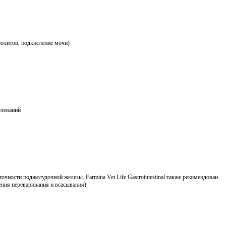
ролитов, подкисление мочи)
олеваний
ости поджелудочной железы. Farmina Vet Life Gastrointestinal также рекомендован
ения переваривания и всасывания)