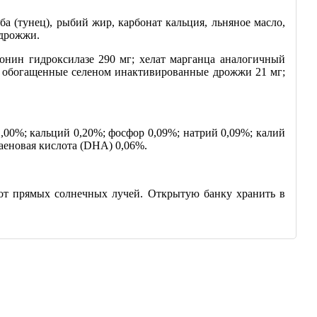
а (тунец), рыбий жир, карбонат кальция, льняное масло,
 дрожжи.
нин гидроксилазе 290 мг; хелат марганца аналогичный
г; обогащенные селеном инактивированные дрожжи 21 мг;
1,00%; кальций 0,20%; фосфор 0,09%; натрий 0,09%; калий
аеновая кислота (DHA) 0,06%.
 от прямых солнечных лучей. Открытую банку хранить в