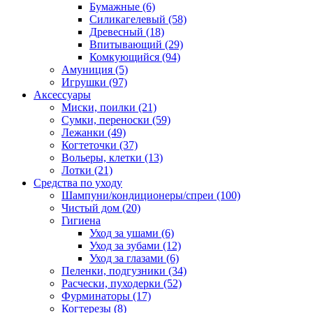
Бумажные
(6)
Силикагелевый
(58)
Древесный
(18)
Впитывающий
(29)
Комкующийся
(94)
Амуниция
(5)
Игрушки
(97)
Аксессуары
Миски, поилки
(21)
Сумки, переноски
(59)
Лежанки
(49)
Когтеточки
(37)
Вольеры, клетки
(13)
Лотки
(21)
Средства по уходу
Шампуни/кондиционеры/спреи
(100)
Чистый дом
(20)
Гигиена
Уход за ушами
(6)
Уход за зубами
(12)
Уход за глазами
(6)
Пеленки, подгузники
(34)
Расчески, пуходерки
(52)
Фурминаторы
(17)
Когтерезы
(8)