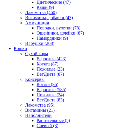
Диетические
(47)
Каши
(9)
Лакомства
(460)
Витамины, добавки
(43)
Аммуниция
Поводки, рулетки
(78)
Ошейники, шлейки
(87)
Намордники
(9)
Игрушки
(208)
Кошки
Сухой корм
Взрослые
(423)
Котята
(87)
Пожилые
(23)
ВетДиета
(87)
Консервы
Котята
(86)
Взрослые
(585)
Пожилые
(24)
ВетДиета
(83)
Лакомства
(95)
Витамины
(21)
Наполнители
Растительные
(5)
Соевый
(3)