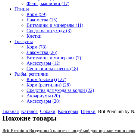
Фены, машинки
(17)
Птицы
Корм
(59)
Лакомства
(15)
Витамины и минералы
(11)
Средства по уходу
(3)
Клетки
Грызуны
Корм
(78)
Лакомства
(26)
Витамины и минералы
(7)
Аксессуары
(12)
Сено, опилки. песок
(18)
Рыбы, рептилии
Корм (рыбки)
(127)
Корм (рептилии)
(26)
Средства для ухода за водой
(22)
Аквариумы
(20)
Аксессуары
(20)
Главная
Каталог
Собаки
Консервы
Щенки
Brit Premium by N
Похожие товары
Brit Premium Воздушный паштет с индейкой для щенков мини пород