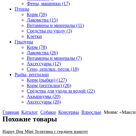
Фены, машинки
(17)
Птицы
Корм
(59)
Лакомства
(15)
Витамины и минералы
(11)
Средства по уходу
(3)
Клетки
Грызуны
Корм
(78)
Лакомства
(26)
Витамины и минералы
(7)
Аксессуары
(12)
Сено, опилки. песок
(18)
Рыбы, рептилии
Корм (рыбки)
(127)
Корм (рептилии)
(26)
Средства для ухода за водой
(22)
Аквариумы
(20)
Аксессуары
(20)
Главная
Каталог
Собаки
Консервы
Взрослые
Мнямс «Максиму
Похожие товары
Happy Dog Mini Телятина с сердцем паштет