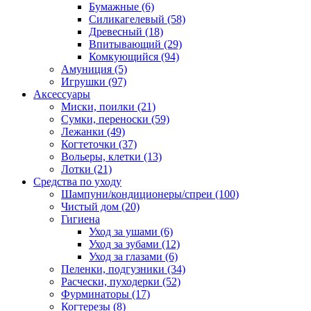
Бумажные
(6)
Силикагелевый
(58)
Древесный
(18)
Впитывающий
(29)
Комкующийся
(94)
Амуниция
(5)
Игрушки
(97)
Аксессуары
Миски, поилки
(21)
Сумки, переноски
(59)
Лежанки
(49)
Когтеточки
(37)
Вольеры, клетки
(13)
Лотки
(21)
Средства по уходу
Шампуни/кондиционеры/спреи
(100)
Чистый дом
(20)
Гигиена
Уход за ушами
(6)
Уход за зубами
(12)
Уход за глазами
(6)
Пеленки, подгузники
(34)
Расчески, пуходерки
(52)
Фурминаторы
(17)
Когтерезы
(8)