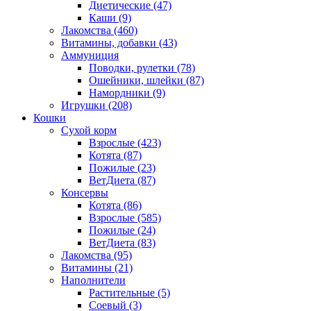
Диетические
(47)
Каши
(9)
Лакомства
(460)
Витамины, добавки
(43)
Аммуниция
Поводки, рулетки
(78)
Ошейники, шлейки
(87)
Намордники
(9)
Игрушки
(208)
Кошки
Сухой корм
Взрослые
(423)
Котята
(87)
Пожилые
(23)
ВетДиета
(87)
Консервы
Котята
(86)
Взрослые
(585)
Пожилые
(24)
ВетДиета
(83)
Лакомства
(95)
Витамины
(21)
Наполнители
Растительные
(5)
Соевый
(3)