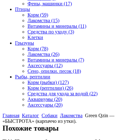
Фены, машинки
(17)
Птицы
Корм
(59)
Лакомства
(15)
Витамины и минералы
(11)
Средства по уходу
(3)
Клетки
Грызуны
Корм
(78)
Лакомства
(26)
Витамины и минералы
(7)
Аксессуары
(12)
Сено, опилки. песок
(18)
Рыбы, рептилии
Корм (рыбки)
(127)
Корм (рептилии)
(26)
Средства для ухода за водой
(22)
Аквариумы
(20)
Аксессуары
(20)
Главная
Каталог
Собаки
Лакомства
Green Qzin —
«БЫСТРОТА» (карпаччо из утки).
Похожие товары