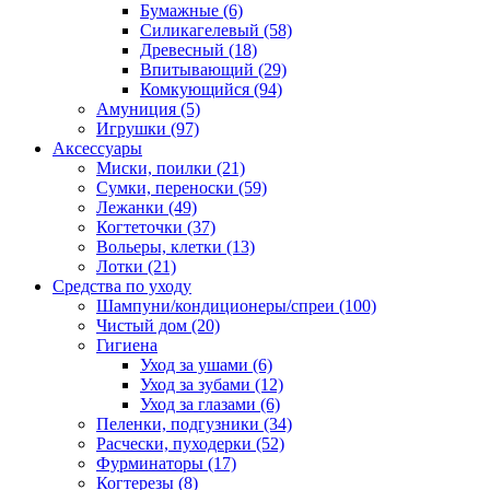
Бумажные
(6)
Силикагелевый
(58)
Древесный
(18)
Впитывающий
(29)
Комкующийся
(94)
Амуниция
(5)
Игрушки
(97)
Аксессуары
Миски, поилки
(21)
Сумки, переноски
(59)
Лежанки
(49)
Когтеточки
(37)
Вольеры, клетки
(13)
Лотки
(21)
Средства по уходу
Шампуни/кондиционеры/спреи
(100)
Чистый дом
(20)
Гигиена
Уход за ушами
(6)
Уход за зубами
(12)
Уход за глазами
(6)
Пеленки, подгузники
(34)
Расчески, пуходерки
(52)
Фурминаторы
(17)
Когтерезы
(8)