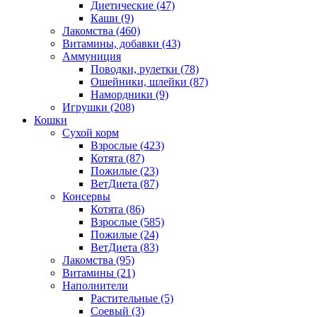
Диетические
(47)
Каши
(9)
Лакомства
(460)
Витамины, добавки
(43)
Аммуниция
Поводки, рулетки
(78)
Ошейники, шлейки
(87)
Намордники
(9)
Игрушки
(208)
Кошки
Сухой корм
Взрослые
(423)
Котята
(87)
Пожилые
(23)
ВетДиета
(87)
Консервы
Котята
(86)
Взрослые
(585)
Пожилые
(24)
ВетДиета
(83)
Лакомства
(95)
Витамины
(21)
Наполнители
Растительные
(5)
Соевый
(3)