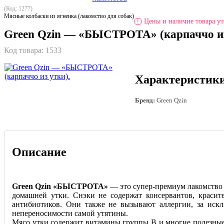
(Код: 1277)
Мясные колбаски из ягненка (лакомство для собак)
Цены и наличие товара ут
!
Green Qzin — «БЫСТРОТА» (карпаччо из
Код товара:
1533
Характеристик
Бренд:
Green Qzin
Описание
Green Qzin «БЫСТРОТА»
— это супер-премиум лакомство 
домашней утки. Снэки не содержат консервантов, красит
антибиотиков. Они также не вызывают аллергии, за иск
непереносимости самой утятины.
Мясо утки содержит витамины группы В и многие полезны