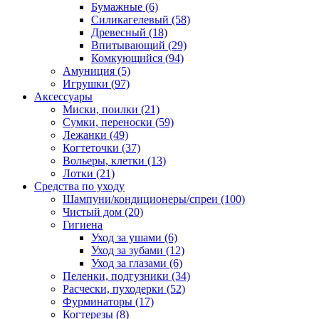
Бумажные
(6)
Силикагелевый
(58)
Древесный
(18)
Впитывающий
(29)
Комкующийся
(94)
Амуниция
(5)
Игрушки
(97)
Аксессуары
Миски, поилки
(21)
Сумки, переноски
(59)
Лежанки
(49)
Когтеточки
(37)
Вольеры, клетки
(13)
Лотки
(21)
Средства по уходу
Шампуни/кондиционеры/спреи
(100)
Чистый дом
(20)
Гигиена
Уход за ушами
(6)
Уход за зубами
(12)
Уход за глазами
(6)
Пеленки, подгузники
(34)
Расчески, пуходерки
(52)
Фурминаторы
(17)
Когтерезы
(8)