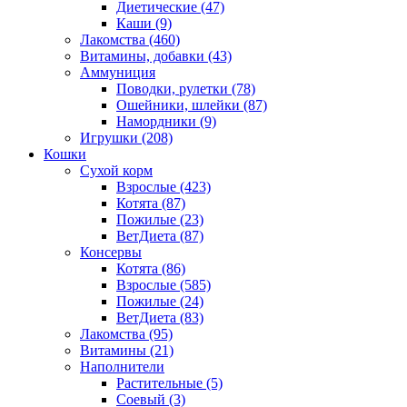
Диетические
(47)
Каши
(9)
Лакомства
(460)
Витамины, добавки
(43)
Аммуниция
Поводки, рулетки
(78)
Ошейники, шлейки
(87)
Намордники
(9)
Игрушки
(208)
Кошки
Сухой корм
Взрослые
(423)
Котята
(87)
Пожилые
(23)
ВетДиета
(87)
Консервы
Котята
(86)
Взрослые
(585)
Пожилые
(24)
ВетДиета
(83)
Лакомства
(95)
Витамины
(21)
Наполнители
Растительные
(5)
Соевый
(3)