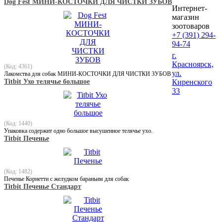
Dog Fest МИНИ-КОСТОЧКИ ДЛЯ ЧИСТКИ ЗУБОВ
Интернет-
магазин
зоотоваров
+7 (391) 294-
94-74
г.
Красноярск,
(Код: 4361)
ул.
Лакомства для собак МИНИ-КОСТОЧКИ ДЛЯ ЧИСТКИ ЗУБОВ
Titbit Ухо телячье большое
Киренского
33
(Код: 1440)
Упаковка содержит одно большое высушенное телячье ухо.
Titbit Печенье
(Код: 1482)
Печенье Корнетти с желудком бараньим для собак
Titbit Печенье Стандарт