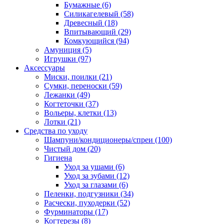
Бумажные
(6)
Силикагелевый
(58)
Древесный
(18)
Впитывающий
(29)
Комкующийся
(94)
Амуниция
(5)
Игрушки
(97)
Аксессуары
Миски, поилки
(21)
Сумки, переноски
(59)
Лежанки
(49)
Когтеточки
(37)
Вольеры, клетки
(13)
Лотки
(21)
Средства по уходу
Шампуни/кондиционеры/спреи
(100)
Чистый дом
(20)
Гигиена
Уход за ушами
(6)
Уход за зубами
(12)
Уход за глазами
(6)
Пеленки, подгузники
(34)
Расчески, пуходерки
(52)
Фурминаторы
(17)
Когтерезы
(8)