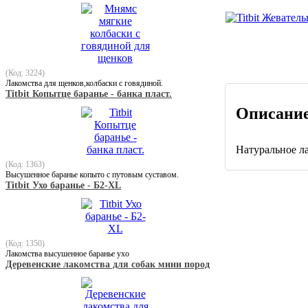
(Код: 3224)
Лакомства для щенков,колбаски с говядиной.
Titbit Копытце баранье - банка пласт.
Описани
Натуральное ла
(Код: 1363)
Высушенное баранье копыто с путовым суставом.
Titbit Ухо баранье - Б2-ХL
(Код: 1350)
Лакомства высушенное баранье ухо
Деревенские лакомства для собак мини пород