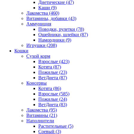
Диетические
(47)
Каши
(9)
Лакомства
(460)
Витамины, добавки
(43)
Аммуниция
Поводки, рулетки
(78)
Ошейники, шлейки
(87)
Намордники
(9)
Игрушки
(208)
Кошки
Сухой корм
Взрослые
(423)
Котята
(87)
Пожилые
(23)
ВетДиета
(87)
Консервы
Котята
(86)
Взрослые
(585)
Пожилые
(24)
ВетДиета
(83)
Лакомства
(95)
Витамины
(21)
Наполнители
Растительные
(5)
Соевый
(3)