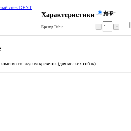
4 шт
-
30 ₽
Характеристики
Бренд:
Titbit
е
комство со вкусом креветок (для мелких собак)