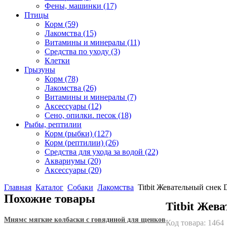
Фены, машинки
(17)
Птицы
Корм
(59)
Лакомства
(15)
Витамины и минералы
(11)
Средства по уходу
(3)
Клетки
Грызуны
Корм
(78)
Лакомства
(26)
Витамины и минералы
(7)
Аксессуары
(12)
Сено, опилки. песок
(18)
Рыбы, рептилии
Корм (рыбки)
(127)
Корм (рептилии)
(26)
Средства для ухода за водой
(22)
Аквариумы
(20)
Аксессуары
(20)
Главная
Каталог
Собаки
Лакомства
Titbit Жевательный снек
Похожие товары
Titbit Жев
Мнямс мягкие колбаски с говядиной для щенков
Код товара:
1464