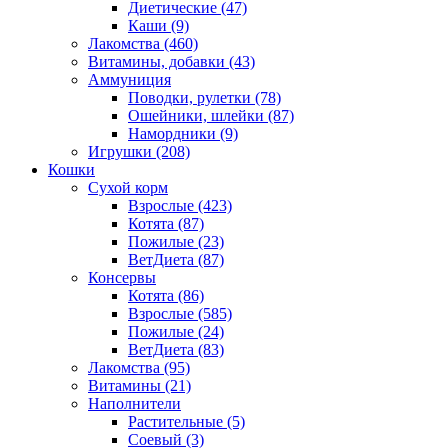
Диетические
(47)
Каши
(9)
Лакомства
(460)
Витамины, добавки
(43)
Аммуниция
Поводки, рулетки
(78)
Ошейники, шлейки
(87)
Намордники
(9)
Игрушки
(208)
Кошки
Сухой корм
Взрослые
(423)
Котята
(87)
Пожилые
(23)
ВетДиета
(87)
Консервы
Котята
(86)
Взрослые
(585)
Пожилые
(24)
ВетДиета
(83)
Лакомства
(95)
Витамины
(21)
Наполнители
Растительные
(5)
Соевый
(3)