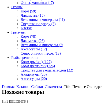
Фены, машинки
(17)
Птицы
Корм
(59)
Лакомства
(15)
Витамины и минералы
(11)
Средства по уходу
(3)
Клетки
Грызуны
Корм
(78)
Лакомства
(26)
Витамины и минералы
(7)
Аксессуары
(12)
Сено, опилки. песок
(18)
Рыбы, рептилии
Корм (рыбки)
(127)
Корм (рептилии)
(26)
Средства для ухода за водой
(22)
Аквариумы
(20)
Аксессуары
(20)
Главная
Каталог
Собаки
Лакомства
Titbit Печенье Стандарт
Похожие товары
8in1 DELIGHTS S