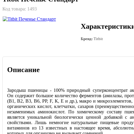
Код товара:
1493
Характеристик
Бренд:
Titbit
Описание
Зародыш пшеницы - 100% природный суперконцентрат ак
Он содержит большое количество ферментов (амилазы, прот
(В1, В2, В3, В6, РР, F, К, Е и др.), макро­ и микроэлементо
органических кислот, клетчатки, сахаров (преимущественно
незаменимых аминокислот. По химическому составу пш
является уникальной биологически ценной добавкой с а
свойствами. Лишь немногие натуральные пищевые проду
витаминов из 13 известных в настоящее время, абсолютн
которых для организма не вызывает сомнений.