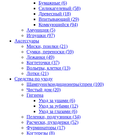
Бумажные
(6)
Силикагелевый
(58)
Древесный
(18)
Впитывающий
(29)
Комкующийся
(94)
Амуниция
(5)
Игрушки
(97)
Аксессуары
Миски, поилки
(21)
Сумки, переноски
(59)
Лежанки
(49)
Когтеточки
(37)
Вольеры, клетки
(13)
Лотки
(21)
Средства по уходу
Шампуни/кондиционеры/спреи
(100)
Чистый дом
(20)
Гигиена
Уход за ушами
(6)
Уход за зубами
(12)
Уход за глазами
(6)
Пеленки, подгузники
(34)
Расчески, пуходерки
(52)
Фурминаторы
(17)
Когтерезы
(8)