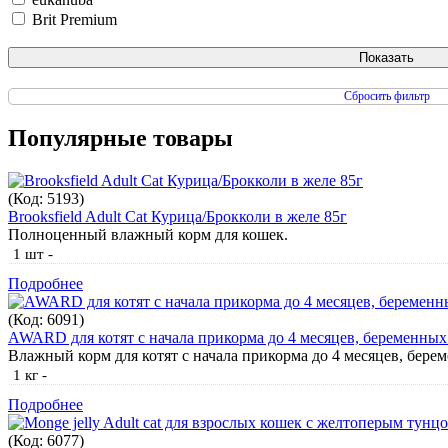
Brit Premium
Сбросить фильтр
Популярные товары
(Код:
5193
)
Brooksfield Adult Cat Курица/Брокколи в желе 85г
Полноценный влажный корм для кошек.
1 шт
-
Подробнее
(Код:
6091
)
AWARD для котят с начала прикорма до 4 месяцев, беременных
Влажный корм для котят с начала прикорма до 4 месяцев, бер
1 кг
-
Подробнее
(Код:
6077
)