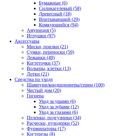
Бумажные
(6)
Силикагелевый
(58)
Древесный
(18)
Впитывающий
(29)
Комкующийся
(94)
Амуниция
(5)
Игрушки
(97)
Аксессуары
Миски, поилки
(21)
Сумки, переноски
(59)
Лежанки
(49)
Когтеточки
(37)
Вольеры, клетки
(13)
Лотки
(21)
Средства по уходу
Шампуни/кондиционеры/спреи
(100)
Чистый дом
(20)
Гигиена
Уход за ушами
(6)
Уход за зубами
(12)
Уход за глазами
(6)
Пеленки, подгузники
(34)
Расчески, пуходерки
(52)
Фурминаторы
(17)
Когтерезы
(8)