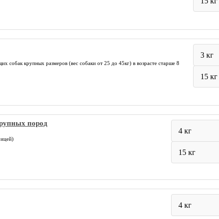
15 кг
3 кг
 собак крупных размеров (вес собаки от 25 до 45кг) в возрасте старше 8
15 кг
крупных пород
4 кг
рицей)
15 кг
4 кг