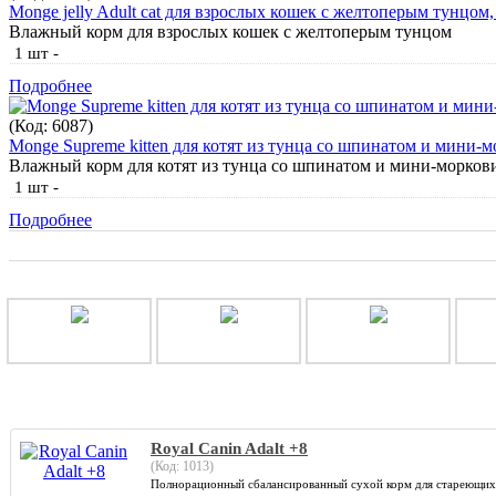
Monge jelly Adult cat для взрослых кошек с желтоперым тунцом,
Влажный корм для взрослых кошек с желтоперым тунцом
1 шт
-
Подробнее
(Код:
6087
)
Monge Supreme kitten для котят из тунца со шпинатом и мини-м
Влажный корм для котят из тунца со шпинатом и мини-морков
1 шт
-
Подробнее
Royal Canin Adalt +8
(Код:
1013
)
Полнорационный сбалансированный сухой корм для стареющих со