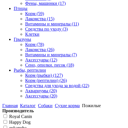
Фены, машинки
(17)
Птицы
Корм
(59)
Лакомства
(15)
Витамины и минералы
(11)
Средства по уходу
(3)
Клетки
Грызуны
Корм
(78)
Лакомства
(26)
Витамины и минералы
(7)
Аксессуары
(12)
Сено, опилки. песок
(18)
Рыбы, рептилии
Корм (рыбки)
(127)
Корм (рептилии)
(26)
Средства для ухода за водой
(22)
Аквариумы
(20)
Аксессуары
(20)
Главная
Каталог
Собаки
Сухие корма
Пожилые
Производитель
Royal Canin
Happy Dog
eukanuba