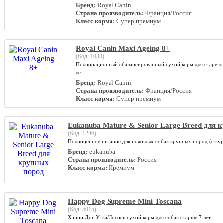
Бренд:
Royal Canin
Страна производитель:
Франция/Россия
Класс корма:
Супер премиум
Royal Canin Maxi Ageing 8+
(Код:
1033
)
Полнорационный сбалансированный сухой корм для стареющих
лет.
Бренд:
Royal Canin
Страна производитель:
Франция/Россия
Класс корма:
Супер премиум
Eukanuba Mature & Senior Large Breed для 
(Код:
1246
)
Полноценное питание для пожилых собак крупных пород (с ку
Бренд:
eukanuba
Страна производитель:
Россия
Класс корма:
Премиум
Happy Dog Supreme Mini Toscana
(Код:
5015
)
Хэппи Дог Утка/Лосось сухой корм для собак старше 7 лет