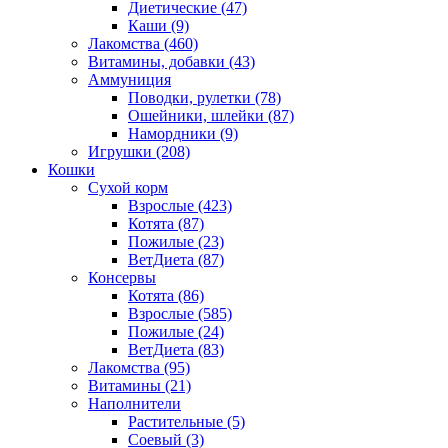
Диетические
(47)
Каши
(9)
Лакомства
(460)
Витамины, добавки
(43)
Аммуниция
Поводки, рулетки
(78)
Ошейники, шлейки
(87)
Намордники
(9)
Игрушки
(208)
Кошки
Сухой корм
Взрослые
(423)
Котята
(87)
Пожилые
(23)
ВетДиета
(87)
Консервы
Котята
(86)
Взрослые
(585)
Пожилые
(24)
ВетДиета
(83)
Лакомства
(95)
Витамины
(21)
Наполнители
Растительные
(5)
Соевый
(3)