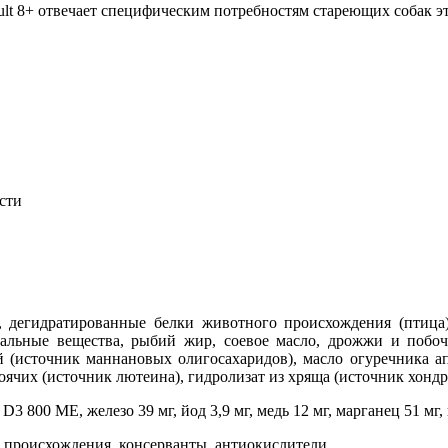
lt 8+ отвечает специфическим потребностям стареющих собак э
сти
е качество ст
 дегидратированные белки животного происхождения (птица),
еральные вещества, рыбий жир, соевое масло, дрожжи и поб
 (источник мaннановых олигосахаридов), масло огуречника апт
оячих (источник лютеина), гидролизат из хряща (источник хондр
 800 ME, железо 39 мг, йод 3,9 мг, медь 12 мг, марганец 51 мг, ц
происхождения, консерванты, антиокислители.