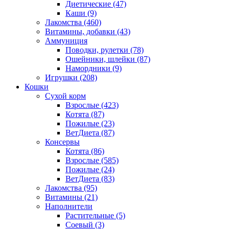
Диетические
(47)
Каши
(9)
Лакомства
(460)
Витамины, добавки
(43)
Аммуниция
Поводки, рулетки
(78)
Ошейники, шлейки
(87)
Намордники
(9)
Игрушки
(208)
Кошки
Сухой корм
Взрослые
(423)
Котята
(87)
Пожилые
(23)
ВетДиета
(87)
Консервы
Котята
(86)
Взрослые
(585)
Пожилые
(24)
ВетДиета
(83)
Лакомства
(95)
Витамины
(21)
Наполнители
Растительные
(5)
Соевый
(3)