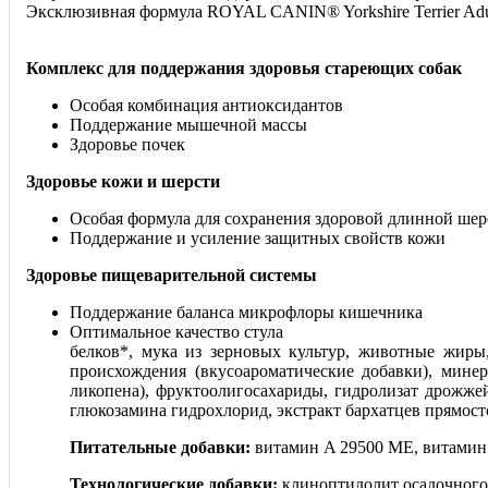
Эксклюзивная формула ROYAL CANIN® Yorkshire Terrier Adu
Комплекс для поддержания здоровья стареющих собак
Особая комбинация антиоксидантов
Поддержание мышечной массы
Здоровье почек
Здоровье кожи и шерсти
Особая формула для сохранения здоровой длинной шер
Поддержание и усиление защитных свойств кожи
Здоровье пищеварительной системы
Поддержание баланса микрофлоры кишечника
Оптимально
белков*, мука из зерновых культур, животные жиры,
происхождения (вкусоароматические добавки), мин
ликопена), фруктоолигосахариды, гидролизат дрожжей
глюкозамина гидрохлорид, экстракт бархатцев прямост
Питательные добавки:
витамин A 29500 ME, витамин D3
Технологические добавки:
клиноптилолит осадочного 