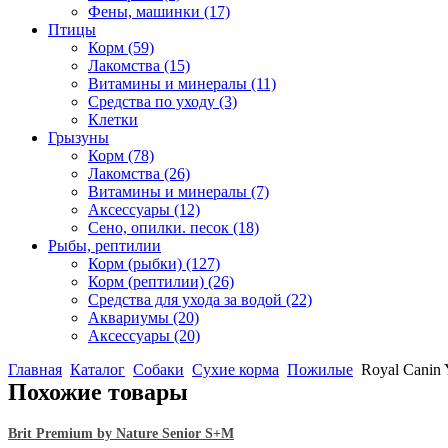
Фены, машинки
(17)
Птицы
Корм
(59)
Лакомства
(15)
Витамины и минералы
(11)
Средства по уходу
(3)
Клетки
Грызуны
Корм
(78)
Лакомства
(26)
Витамины и минералы
(7)
Аксессуары
(12)
Сено, опилки. песок
(18)
Рыбы, рептилии
Корм (рыбки)
(127)
Корм (рептилии)
(26)
Средства для ухода за водой
(22)
Аквариумы
(20)
Аксессуары
(20)
Главная
Каталог
Собаки
Сухие корма
Пожилые
Royal Canin Y
Похожие товары
Brit Premium by Nature Senior S+M