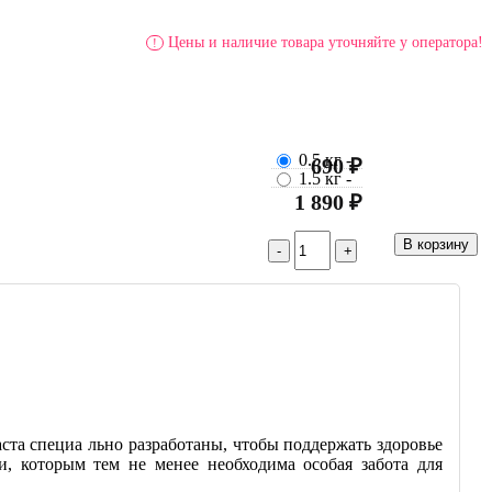
Цены и наличие товара уточняйте у оператора!
!
0.5 кг
-
690 ₽
1.5 кг
-
1 890 ₽
та специа льно разработаны, чтобы поддержать здоровье
, которым тем не менее необходима особая забота для