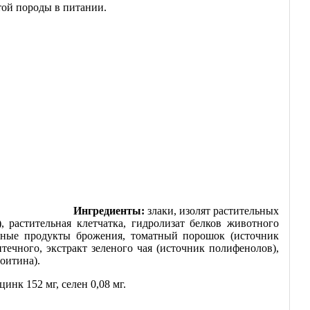
той породы в питании.
ула
Ингредиенты:
злаки, изолят растительных
 растительная клетчатка, гидролизат белков животного
очные продукты брожения, томатный порошок (источник
ечного, экстракт зеленого чая (источник полифенолов),
оитина).
инк 152 мг, селен 0,08 мг.