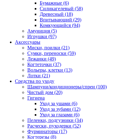
Бумажные
(6)
Силикагелевый
(58)
Древесный
(18)
Впитывающий
(29)
Комкующийся
(94)
Амуниция
(5)
Игрушки
(97)
Аксессуары
Миски, поилки
(21)
Сумки, переноски
(59)
Лежанки
(49)
Когтеточки
(37)
Вольеры, клетки
(13)
Лотки
(21)
Средства по уходу
Шампуни/кондиционеры/спреи
(100)
Чистый дом
(20)
Гигиена
Уход за ушами
(6)
Уход за зубами
(12)
Уход за глазами
(6)
Пеленки, подгузники
(34)
Расчески, пуходерки
(52)
Фурминаторы
(17)
Когтерезы
(8)