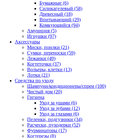
Бумажные
(6)
Силикагелевый
(58)
Древесный
(18)
Впитывающий
(29)
Комкующийся
(94)
Амуниция
(5)
Игрушки
(97)
Аксессуары
Миски, поилки
(21)
Сумки, переноски
(59)
Лежанки
(49)
Когтеточки
(37)
Вольеры, клетки
(13)
Лотки
(21)
Средства по уходу
Шампуни/кондиционеры/спреи
(100)
Чистый дом
(20)
Гигиена
Уход за ушами
(6)
Уход за зубами
(12)
Уход за глазами
(6)
Пеленки, подгузники
(34)
Расчески, пуходерки
(52)
Фурминаторы
(17)
Когтерезы
(8)