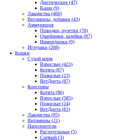
Диетические
(47)
Каши
(9)
Лакомства
(460)
Витамины, добавки
(43)
Аммуниция
Поводки, рулетки
(78)
Ошейники, шлейки
(87)
Намордники
(9)
Игрушки
(208)
Кошки
Сухой корм
Взрослые
(423)
Котята
(87)
Пожилые
(23)
ВетДиета
(87)
Консервы
Котята
(86)
Взрослые
(585)
Пожилые
(24)
ВетДиета
(83)
Лакомства
(95)
Витамины
(21)
Наполнители
Растительные
(5)
Соевый
(3)