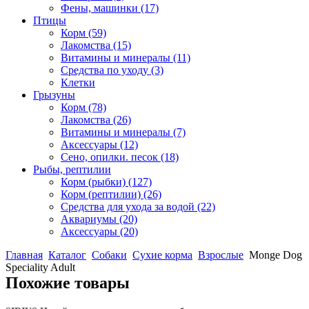
Фены, машинки
(17)
Птицы
Корм
(59)
Лакомства
(15)
Витамины и минералы
(11)
Средства по уходу
(3)
Клетки
Грызуны
Корм
(78)
Лакомства
(26)
Витамины и минералы
(7)
Аксессуары
(12)
Сено, опилки. песок
(18)
Рыбы, рептилии
Корм (рыбки)
(127)
Корм (рептилии)
(26)
Средства для ухода за водой
(22)
Аквариумы
(20)
Аксессуары
(20)
Главная
Каталог
Собаки
Сухие корма
Взрослые
Monge Dog
Speciality Adult
Похожие товары