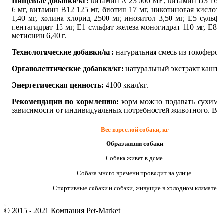
Пищевые добавки/кг:
витамин А 23 000 МЕ, витамин D3 160
6 мг, витамин В12 125 мг, биотин 17 мг, никотиновая кисло
1,40 мг, холина хлорид 2500 мг, инозитол 3,50 мг, Е5 сул
пентагидрат 13 мг, Е1 сульфат железа моногидрат 110 мг, Е8
метионин 6,40 г.
Технологические добавки/кг:
натуральная смесь из токофер
Органолептические добавки/кг:
натуральный экстракт каш
Энергетическая ценность:
4100 ккал/кг.
Рекомендации по кормлению:
корм можно подавать сухим
зависимости от индивидуальных потребностей животного. Ва
Вес взрослой собаки, кг
Образ жизни собаки
Собака живет в доме
Собака много времени проводит на улице
Спортивные собаки и собаки, живущие в холодном климате
© 2015 - 2021 Компания Pet-Market