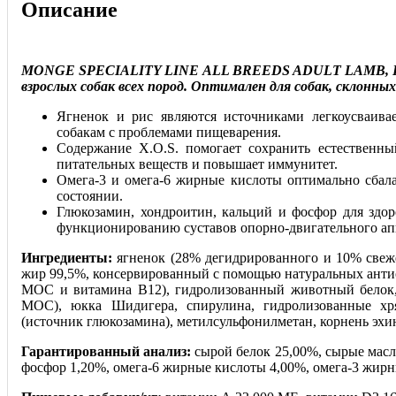
Описание
MONGE SPECIALITY LINE ALL BREEDS ADULT LAMB, RIC
взрослых собак всех пород. Оптимален для собак, склонны
Ягненок и рис являются источниками легкоусваива
собакам с проблемами пищеварения.
Содержание X.O.S. помогает сохранить естественн
питательных веществ и повышает иммунитет.
Омега-3 и омега-6 жирные кислоты оптимально сбал
состоянии.
Глюкозамин, хондроитин, кальций и фосфор для здор
функционированию суставов опорно-двигательного ап
Ингредиенты:
ягненок (28% дегидрированного и 10% свеже
жир 99,5%, консервированный с помощью натуральных антиок
МОС и витамина B12), гидролизованный животный белок,
МОС), юкка Шидигера, спирулина, гидролизованные хря
(источник глюкозамина), метилсульфонилметан, корнень эхи
Гарантированный анализ:
сырой белок 25,00%, сырые масла
фосфор 1,20%, омега-6 жирные кислоты 4,00%, омега-3 жирн