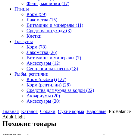
Фены, машинки
(17)
Птицы
Корм
(59)
Лакомства
(15)
Витамины и минералы
(11)
Средства по уходу
(3)
Клетки
Грызуны
Корм
(78)
Лакомства
(26)
Витамины и минералы
(7)
Аксессуары
(12)
Сено, опилки. песок
(18)
Рыбы, рептилии
Корм (рыбки)
(127)
Корм (рептилии)
(26)
Средства для ухода за водой
(22)
Аквариумы
(20)
Аксессуары
(20)
Главная
Каталог
Собаки
Сухие корма
Взрослые
ProBalance
Adult Light
Похожие товары