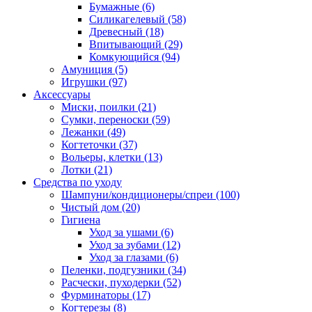
Бумажные
(6)
Силикагелевый
(58)
Древесный
(18)
Впитывающий
(29)
Комкующийся
(94)
Амуниция
(5)
Игрушки
(97)
Аксессуары
Миски, поилки
(21)
Сумки, переноски
(59)
Лежанки
(49)
Когтеточки
(37)
Вольеры, клетки
(13)
Лотки
(21)
Средства по уходу
Шампуни/кондиционеры/спреи
(100)
Чистый дом
(20)
Гигиена
Уход за ушами
(6)
Уход за зубами
(12)
Уход за глазами
(6)
Пеленки, подгузники
(34)
Расчески, пуходерки
(52)
Фурминаторы
(17)
Когтерезы
(8)