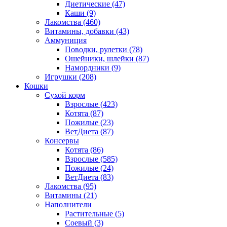
Диетические
(47)
Каши
(9)
Лакомства
(460)
Витамины, добавки
(43)
Аммуниция
Поводки, рулетки
(78)
Ошейники, шлейки
(87)
Намордники
(9)
Игрушки
(208)
Кошки
Сухой корм
Взрослые
(423)
Котята
(87)
Пожилые
(23)
ВетДиета
(87)
Консервы
Котята
(86)
Взрослые
(585)
Пожилые
(24)
ВетДиета
(83)
Лакомства
(95)
Витамины
(21)
Наполнители
Растительные
(5)
Соевый
(3)