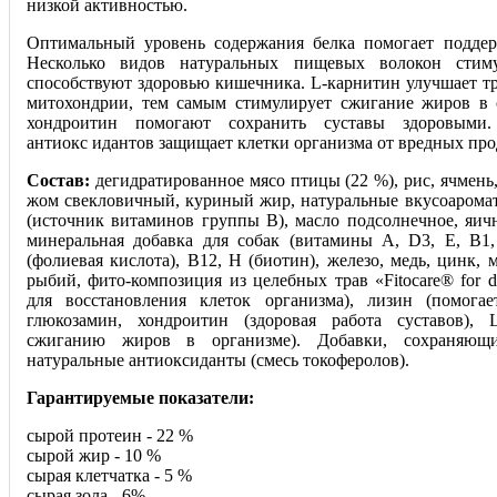
низкой активностью.
Оптимальный уровень содержания белка помогает подде
Несколько видов натуральных пищевых волокон стим
способствуют здоровью кишечника. L-карнитин улучшает т
митохондрии, тем самым стимулирует сжигание жиров в 
хондроитин помогают сохранить суставы здоровыми.
антиокс идантов защищает клетки организма от вредных про
Состав:
дегидратированное мясо птицы (22 %), рис, ячмень
жом свекловичный, куриный жир, натуральные вкусоарома
(источник витаминов группы В), масло подсолнечное, яи
минеральная добавка для собак (витамины А, D3, Е, В1,
(фолиевая кислота), В12, Н (биотин), железо, медь, цинк, м
рыбий, фито-композиция из целебных трав «Fitocare® for 
для восстановления клеток организма), лизин (помогае
глюкозамин, хондроитин (здоровая работа суставов), L
сжиганию жиров в организме). Добавки, сохраняющи
натуральные антиоксиданты (смесь токоферолов).
Гарантируемые показатели:
сырой протеин - 22 %
сырой жир - 10 %
сырая клетчатка - 5 %
сырая зола - 6%