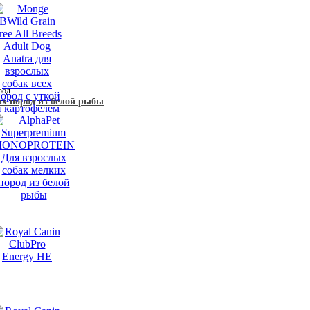
род
х пород из белой рыбы