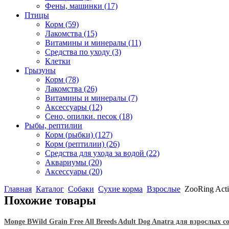
Фены, машинки
(17)
Птицы
Корм
(59)
Лакомства
(15)
Витамины и минералы
(11)
Средства по уходу
(3)
Клетки
Грызуны
Корм
(78)
Лакомства
(26)
Витамины и минералы
(7)
Аксессуары
(12)
Сено, опилки. песок
(18)
Рыбы, рептилии
Корм (рыбки)
(127)
Корм (рептилии)
(26)
Средства для ухода за водой
(22)
Аквариумы
(20)
Аксессуары
(20)
Главная
Каталог
Собаки
Сухие корма
Взрослые
ZooRing Acti
Похожие товары
Monge BWild Grain Free All Breeds Adult Dog Anatra для взрослых с