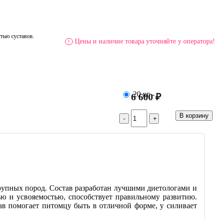
тью суставов.
Цены и наличие товара уточняйте у оператора!
!
20 кг
-
6 600 ₽
рупных пород. Состав разработан лучшими диетологами и
ью и усвояемостью, способствует правильному развитию.
в помогает питомцу быть в отличной форме, у силивает