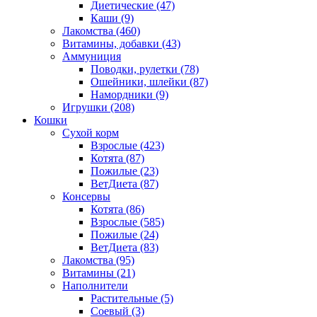
Диетические
(47)
Каши
(9)
Лакомства
(460)
Витамины, добавки
(43)
Аммуниция
Поводки, рулетки
(78)
Ошейники, шлейки
(87)
Намордники
(9)
Игрушки
(208)
Кошки
Сухой корм
Взрослые
(423)
Котята
(87)
Пожилые
(23)
ВетДиета
(87)
Консервы
Котята
(86)
Взрослые
(585)
Пожилые
(24)
ВетДиета
(83)
Лакомства
(95)
Витамины
(21)
Наполнители
Растительные
(5)
Соевый
(3)