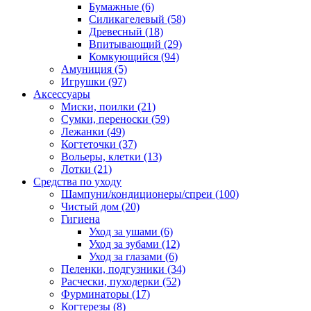
Бумажные
(6)
Силикагелевый
(58)
Древесный
(18)
Впитывающий
(29)
Комкующийся
(94)
Амуниция
(5)
Игрушки
(97)
Аксессуары
Миски, поилки
(21)
Сумки, переноски
(59)
Лежанки
(49)
Когтеточки
(37)
Вольеры, клетки
(13)
Лотки
(21)
Средства по уходу
Шампуни/кондиционеры/спреи
(100)
Чистый дом
(20)
Гигиена
Уход за ушами
(6)
Уход за зубами
(12)
Уход за глазами
(6)
Пеленки, подгузники
(34)
Расчески, пуходерки
(52)
Фурминаторы
(17)
Когтерезы
(8)