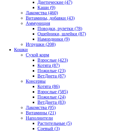
Диетические
(47)
Каши
(9)
Лакомства
(460)
Витамины, добавки
(43)
Аммуниция
Поводки, рулетки
(78)
Ошейники, шлейки
(87)
Намордники
(9)
Игрушки
(208)
Кошки
Сухой корм
Взрослые
(423)
Котята
(87)
Пожилые
(23)
ВетДиета
(87)
Консервы
Котята
(86)
Взрослые
(585)
Пожилые
(24)
ВетДиета
(83)
Лакомства
(95)
Витамины
(21)
Наполнители
Растительные
(5)
Соевый
(3)