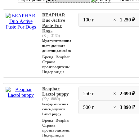
BEAPHAR
100 г
×
1 250 ₽
Duo-Active
Paste For
Dogs
(Код:
3135
)
Мультивитаминная
паста двойного
действия для собак
Бренд:
Beaphar
Страна
производитель:
Нидерланды
Beaphar
250 г
×
2 690 ₽
Lactol puppy
(Код:
8080
)
Беафар молочная
500 г
×
3 890 ₽
смесь д/щенков
Lactol puppy
Бренд:
Beaphar
Страна
производитель:
Нидерланды