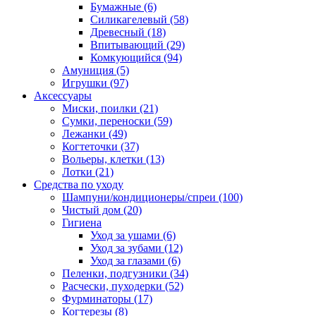
Бумажные
(6)
Силикагелевый
(58)
Древесный
(18)
Впитывающий
(29)
Комкующийся
(94)
Амуниция
(5)
Игрушки
(97)
Аксессуары
Миски, поилки
(21)
Сумки, переноски
(59)
Лежанки
(49)
Когтеточки
(37)
Вольеры, клетки
(13)
Лотки
(21)
Средства по уходу
Шампуни/кондиционеры/спреи
(100)
Чистый дом
(20)
Гигиена
Уход за ушами
(6)
Уход за зубами
(12)
Уход за глазами
(6)
Пеленки, подгузники
(34)
Расчески, пуходерки
(52)
Фурминаторы
(17)
Когтерезы
(8)