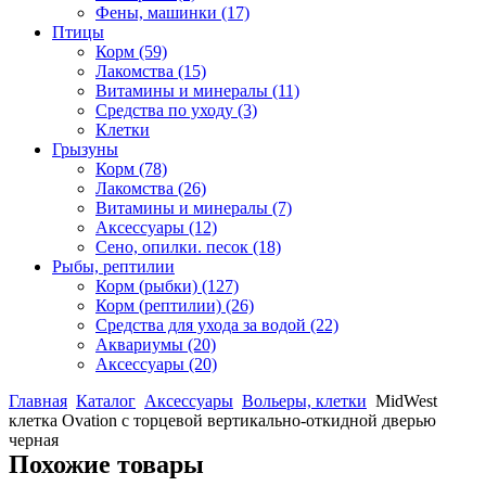
Фены, машинки
(17)
Птицы
Корм
(59)
Лакомства
(15)
Витамины и минералы
(11)
Средства по уходу
(3)
Клетки
Грызуны
Корм
(78)
Лакомства
(26)
Витамины и минералы
(7)
Аксессуары
(12)
Сено, опилки. песок
(18)
Рыбы, рептилии
Корм (рыбки)
(127)
Корм (рептилии)
(26)
Средства для ухода за водой
(22)
Аквариумы
(20)
Аксессуары
(20)
Главная
Каталог
Аксессуары
Вольеры, клетки
MidWest
клетка Ovation с торцевой вертикально-откидной дверью
черная
Похожие товары