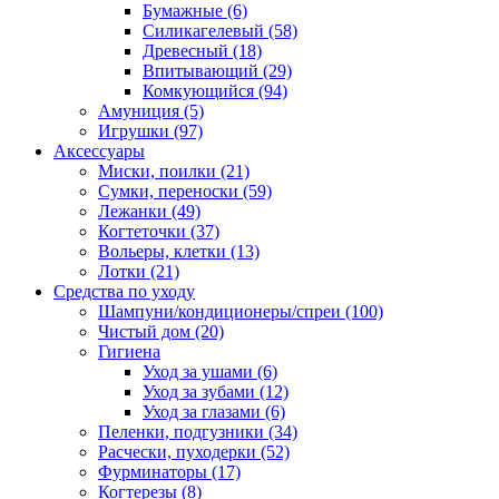
Бумажные
(6)
Силикагелевый
(58)
Древесный
(18)
Впитывающий
(29)
Комкующийся
(94)
Амуниция
(5)
Игрушки
(97)
Аксессуары
Миски, поилки
(21)
Сумки, переноски
(59)
Лежанки
(49)
Когтеточки
(37)
Вольеры, клетки
(13)
Лотки
(21)
Средства по уходу
Шампуни/кондиционеры/спреи
(100)
Чистый дом
(20)
Гигиена
Уход за ушами
(6)
Уход за зубами
(12)
Уход за глазами
(6)
Пеленки, подгузники
(34)
Расчески, пуходерки
(52)
Фурминаторы
(17)
Когтерезы
(8)