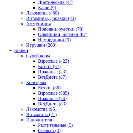
Диетические
(47)
Каши
(9)
Лакомства
(460)
Витамины, добавки
(43)
Аммуниция
Поводки, рулетки
(78)
Ошейники, шлейки
(87)
Намордники
(9)
Игрушки
(208)
Кошки
Сухой корм
Взрослые
(423)
Котята
(87)
Пожилые
(23)
ВетДиета
(87)
Консервы
Котята
(86)
Взрослые
(585)
Пожилые
(24)
ВетДиета
(83)
Лакомства
(95)
Витамины
(21)
Наполнители
Растительные
(5)
Соевый
(3)