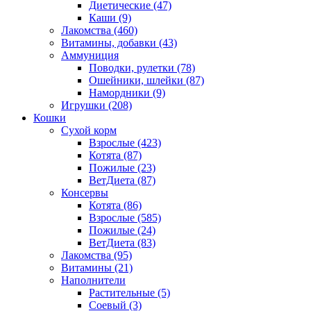
Диетические
(47)
Каши
(9)
Лакомства
(460)
Витамины, добавки
(43)
Аммуниция
Поводки, рулетки
(78)
Ошейники, шлейки
(87)
Намордники
(9)
Игрушки
(208)
Кошки
Сухой корм
Взрослые
(423)
Котята
(87)
Пожилые
(23)
ВетДиета
(87)
Консервы
Котята
(86)
Взрослые
(585)
Пожилые
(24)
ВетДиета
(83)
Лакомства
(95)
Витамины
(21)
Наполнители
Растительные
(5)
Соевый
(3)