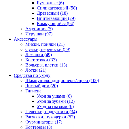
Бумажные
(6)
Силикагелевый
(58)
Древесный
(18)
Впитывающий
(29)
Комкующийся
(94)
Амуниция
(5)
Игрушки
(97)
Аксессуары
Миски, поилки
(21)
Сумки, переноски
(59)
Лежанки
(49)
Когтеточки
(37)
Вольеры, клетки
(13)
Лотки
(21)
Средства по уходу
Шампуни/кондиционеры/спреи
(100)
Чистый дом
(20)
Гигиена
Уход за ушами
(6)
Уход за зубами
(12)
Уход за глазами
(6)
Пеленки, подгузники
(34)
Расчески, пуходерки
(52)
Фурминаторы
(17)
Когтерезы
(8)