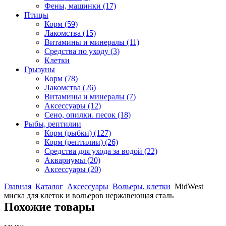
Фены, машинки
(17)
Птицы
Корм
(59)
Лакомства
(15)
Витамины и минералы
(11)
Средства по уходу
(3)
Клетки
Грызуны
Корм
(78)
Лакомства
(26)
Витамины и минералы
(7)
Аксессуары
(12)
Сено, опилки. песок
(18)
Рыбы, рептилии
Корм (рыбки)
(127)
Корм (рептилии)
(26)
Средства для ухода за водой
(22)
Аквариумы
(20)
Аксессуары
(20)
Главная
Каталог
Аксессуары
Вольеры, клетки
MidWest
миска для клеток и вольеров нержавеющая сталь
Похожие товары