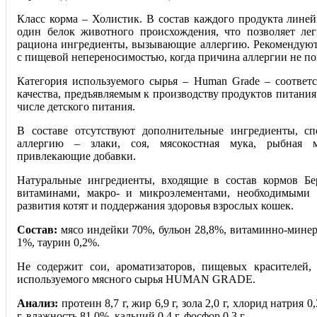
Класс корма – Холистик. В состав каждого продукта линей
один белок животного происхождения, что позволяет ле
рациона ингредиенты, вызывающие аллергию. Рекомендую
с пищевой непереносимостью, когда прич
ина аллергии не по
Категория используемого сырья – Human Grade – соответс
качества, предъявляемым к производству продуктов питания
числе детского питания.
В составе отсутствуют дополнительные ингредиенты, сп
аллергию – злаки, соя, мясокостная мука, рыбная м
привлекающие добавки.
Натуральные ингредиенты, входящие в состав кормов Бе
витаминами, макро- и микроэлементами, необходимыми 
развития котят и поддержания здоровья взрослых кошек.
Состав:
мясо индейки 70%, бульон 28,8%, витаминно-мине
1%, таурин 0,2%.
Не содержит сои, ароматизаторов, пищевых красителей,
используемого мясного сырья HUMAN GRADE.
Анализ:
протеин 8,7 г, жир 6,9 г, зола 2,0 г, хлорид натрия 0,
г, влажность 81,0%, кальций 0,4 г, фосфор 0,3 г.