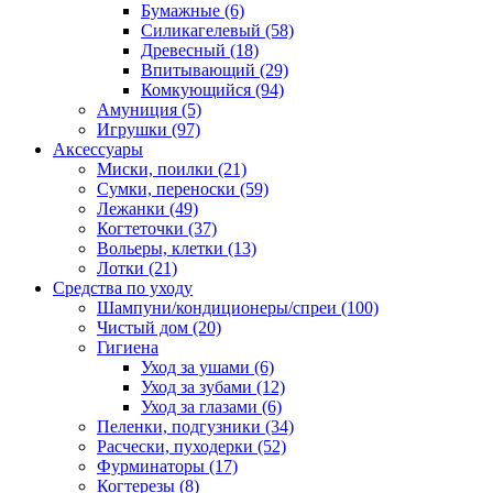
Бумажные
(6)
Силикагелевый
(58)
Древесный
(18)
Впитывающий
(29)
Комкующийся
(94)
Амуниция
(5)
Игрушки
(97)
Аксессуары
Миски, поилки
(21)
Сумки, переноски
(59)
Лежанки
(49)
Когтеточки
(37)
Вольеры, клетки
(13)
Лотки
(21)
Средства по уходу
Шампуни/кондиционеры/спреи
(100)
Чистый дом
(20)
Гигиена
Уход за ушами
(6)
Уход за зубами
(12)
Уход за глазами
(6)
Пеленки, подгузники
(34)
Расчески, пуходерки
(52)
Фурминаторы
(17)
Когтерезы
(8)