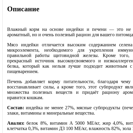
Описание
Влажный корм на основе индейки и печени — это не 
ароматный, но и очень полезный рацион для вашего питомца
Мясо индейки отличается высоким содержанием селен
микроэлемента, необходимого для укрепления имму
правильной работы щитовидной железы. Кроме того,
прекрасный источник высокоусвояемого и низкоаллерге
белка, который как нельзя лучше подходит животным с
пищеварением.
Печень добавляет корму питательности, благодаря чему
восстанавливает силы, а кроме того, э
тот субпродукт явл
множества полезных веществ и придаёт рациону аром
нравится кошкам.
Состав:
индейка не менее 27%, мясные субпродукты (пече
злаки, витамины и минеральные вещества.
Анализ:
белок 8%, витамин А 5000 МЕ/кг, жир 4,0%, вит
клетчатка 0,3%, витамин Д3 100 МE/кг, влажность 82%, зола 