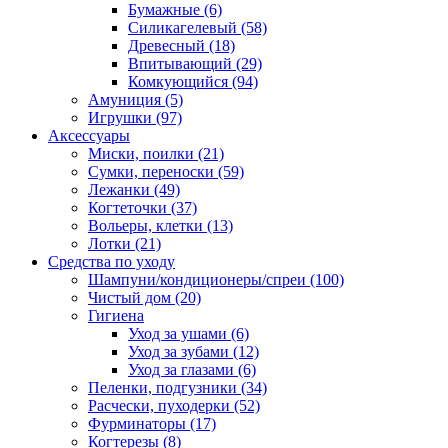
Бумажные
(6)
Силикагелевый
(58)
Древесный
(18)
Впитывающий
(29)
Комкующийся
(94)
Амуниция
(5)
Игрушки
(97)
Аксессуары
Миски, поилки
(21)
Сумки, переноски
(59)
Лежанки
(49)
Когтеточки
(37)
Вольеры, клетки
(13)
Лотки
(21)
Средства по уходу
Шампуни/кондиционеры/спреи
(100)
Чистый дом
(20)
Гигиена
Уход за ушами
(6)
Уход за зубами
(12)
Уход за глазами
(6)
Пеленки, подгузники
(34)
Расчески, пуходерки
(52)
Фурминаторы
(17)
Когтерезы
(8)