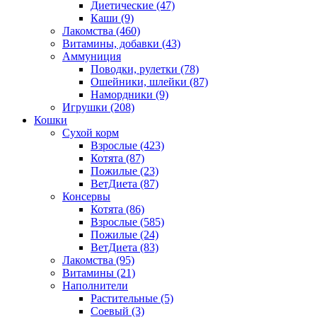
Диетические
(47)
Каши
(9)
Лакомства
(460)
Витамины, добавки
(43)
Аммуниция
Поводки, рулетки
(78)
Ошейники, шлейки
(87)
Намордники
(9)
Игрушки
(208)
Кошки
Сухой корм
Взрослые
(423)
Котята
(87)
Пожилые
(23)
ВетДиета
(87)
Консервы
Котята
(86)
Взрослые
(585)
Пожилые
(24)
ВетДиета
(83)
Лакомства
(95)
Витамины
(21)
Наполнители
Растительные
(5)
Соевый
(3)