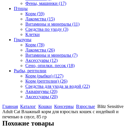
Фены, машинки
(17)
Птицы
Корм
(59)
Лакомства
(15)
Витамины и минералы
(11)
Средства по уходу
(3)
Клетки
Грызуны
Корм
(78)
Лакомства
(26)
Витамины и минералы
(7)
Аксессуары
(12)
Сено, опилки. песок
(18)
Рыбы, рептилии
Корм (рыбки)
(127)
Корм (рептилии)
(26)
Средства для ухода за водой
(22)
Аквариумы
(20)
Аксессуары
(20)
Главная
Каталог
Кошки
Консервы
Взрослые
Blitz Sensitive
Adult Cat Влажный корм для взрослых кошек с индейкой и
печенью в соусе, 85 гр
Похожие товары