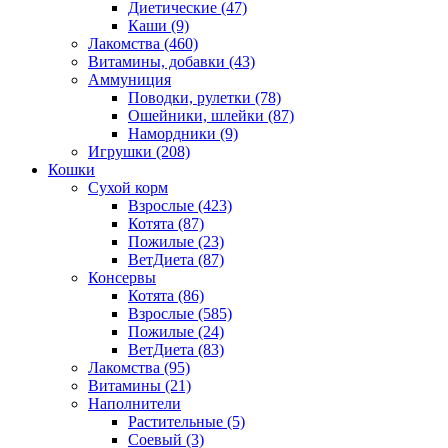
Диетические
(47)
Каши
(9)
Лакомства
(460)
Витамины, добавки
(43)
Аммуниция
Поводки, рулетки
(78)
Ошейники, шлейки
(87)
Намордники
(9)
Игрушки
(208)
Кошки
Сухой корм
Взрослые
(423)
Котята
(87)
Пожилые
(23)
ВетДиета
(87)
Консервы
Котята
(86)
Взрослые
(585)
Пожилые
(24)
ВетДиета
(83)
Лакомства
(95)
Витамины
(21)
Наполнители
Растительные
(5)
Соевый
(3)