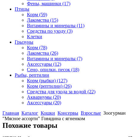
Фены, машинки
(17)
Птицы
Корм
(59)
Лакомства
(15)
Витамины и минералы
(11)
Средства по уходу
(3)
Клетки
Грызуны
Корм
(78)
Лакомства
(26)
Витамины и минералы
(7)
Аксессуары
(12)
Сено, опилки. песок
(18)
Рыбы, рептилии
Корм (рыбки)
(127)
Корм (рептилии)
(26)
Средства для ухода за водой
(22)
Аквариумы
(20)
Аксессуары
(20)
Главная
Каталог
Кошки
Консервы
Взрослые
Зоогурман
"Мясное ассорти" Говядина с ягненком
Похожие товары