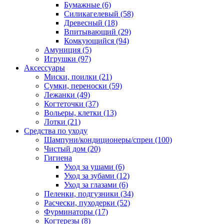
Бумажные
(6)
Силикагелевый
(58)
Древесный
(18)
Впитывающий
(29)
Комкующийся
(94)
Амуниция
(5)
Игрушки
(97)
Аксессуары
Миски, поилки
(21)
Сумки, переноски
(59)
Лежанки
(49)
Когтеточки
(37)
Вольеры, клетки
(13)
Лотки
(21)
Средства по уходу
Шампуни/кондиционеры/спреи
(100)
Чистый дом
(20)
Гигиена
Уход за ушами
(6)
Уход за зубами
(12)
Уход за глазами
(6)
Пеленки, подгузники
(34)
Расчески, пуходерки
(52)
Фурминаторы
(17)
Когтерезы
(8)