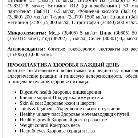
Витамин B1 (3a821) 10 мг/кг; Витамин B2 (3a825i) 8 м
(3a831) 8 мг/кг; Витамин B12 (цианокобаламин) 50 мкг
пантотенат (3a841) 16,5 мг/кг; Фолиевая кислота (3a316)
(3a880) 200 мкг/кг; Таурин (3a370) 1500 мг/кг; Ниацин (3a3
метионин (3c301) 5,000 мг/кг; L-триптофан (3c440) 600 мг/кг.
Микроэлементы:
Медь (3b405) 5 мг/кг; Цинк (3b605) 50
(3b503) 5 мг/кг; Йод (3b202) 1,5 мг/кг; Селен (3b801) 0,2 мг/кг
Антиоксиданты:
богатые токоферолом экстракты из рас
(1b306(i)) 1,000 мг/кг.
ПРОФИЛАКТИКА ЗДОРОВЬЯ КАЖДЫЙ ДЕНЬ
Богатые питательными веществами ингредиенты, помогаю
аллергические реакции и пищевую непереноси
мость, обес
и пищеварительное здоровье питомца.
Digestive health Здоровье пищеварения
Immune support Поддержка иммунитета
Skin & coat Здоровье кожи и шерсти
Joints & ligaments Укрепление связок и суставов
Healthy urinary tract Здоровье мочевыводящих путей
Healthy growth Здоровый рост и развитие
Weight control Контроль веса
Heart & eyes Здоровье сердца и глаз