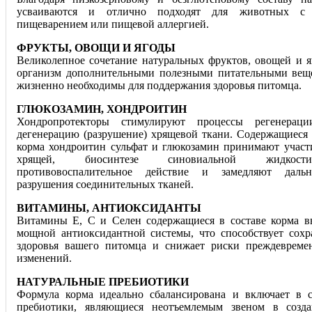
усваиваются и отлично подходят для животных с 
пищеварением или пищевой аллергией.
ФРУКТЫ, ОВОЩИ И ЯГОДЫ
Великолепное сочетание натуральных фруктов, овощей и я
организм дополнительными полезными питательными веще
жизненно необходимы для поддержания здоровья питомца.
ГЛЮКОЗАМИН, ХОНДРОИТИН
Хондропротекторы стимулируют процессы регенерац
дегенерацию (разрушение) хрящевой ткани. Содержащиеся 
корма хондроитин сульфат и глюкозамин принимают участ
хрящей, биосинтезе синовиальной жидкост
противовоспалительное действие и замедляют даль
разрушения соединительных тканей.
ВИТАМИНЫ, АНТИОКСИДАНТЫ
Витамины Е, С и Селен содержащиеся в составе корма в
мощной антиоксидантной системы, что способствует сох
здоровья вашего питомца и снижает риски преждевреме
изменений.
НАТУРАЛЬНЫЕ ПРЕБИОТИКИ
Формула корма идеально сбалансирована и включает в с
пребиотики, являющиеся неотъемлемым звеном в созд