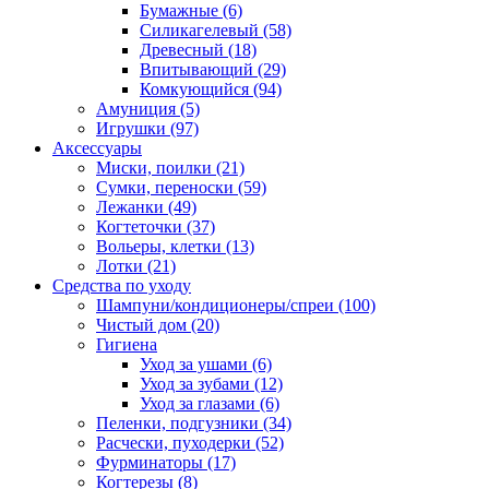
Бумажные
(6)
Силикагелевый
(58)
Древесный
(18)
Впитывающий
(29)
Комкующийся
(94)
Амуниция
(5)
Игрушки
(97)
Аксессуары
Миски, поилки
(21)
Сумки, переноски
(59)
Лежанки
(49)
Когтеточки
(37)
Вольеры, клетки
(13)
Лотки
(21)
Средства по уходу
Шампуни/кондиционеры/спреи
(100)
Чистый дом
(20)
Гигиена
Уход за ушами
(6)
Уход за зубами
(12)
Уход за глазами
(6)
Пеленки, подгузники
(34)
Расчески, пуходерки
(52)
Фурминаторы
(17)
Когтерезы
(8)