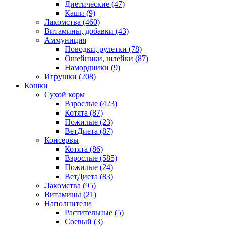
Диетические
(47)
Каши
(9)
Лакомства
(460)
Витамины, добавки
(43)
Аммуниция
Поводки, рулетки
(78)
Ошейники, шлейки
(87)
Намордники
(9)
Игрушки
(208)
Кошки
Сухой корм
Взрослые
(423)
Котята
(87)
Пожилые
(23)
ВетДиета
(87)
Консервы
Котята
(86)
Взрослые
(585)
Пожилые
(24)
ВетДиета
(83)
Лакомства
(95)
Витамины
(21)
Наполнители
Растительные
(5)
Соевый
(3)