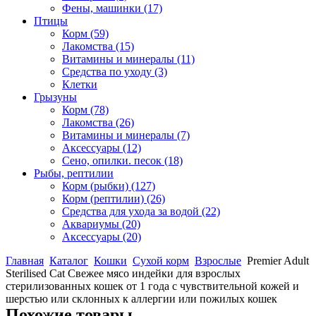
Фены, машинки
(17)
Птицы
Корм
(59)
Лакомства
(15)
Витамины и минералы
(11)
Средства по уходу
(3)
Клетки
Грызуны
Корм
(78)
Лакомства
(26)
Витамины и минералы
(7)
Аксессуары
(12)
Сено, опилки. песок
(18)
Рыбы, рептилии
Корм (рыбки)
(127)
Корм (рептилии)
(26)
Средства для ухода за водой
(22)
Аквариумы
(20)
Аксессуары
(20)
Главная
Каталог
Кошки
Сухой корм
Взрослые
Premier Adult
Sterilised Cat Свежее мясо индейки для взрослых
стерилизованных кошек от 1 года с чувствительной кожей и
шерстью или склонных к аллергии или пожилых кошек
Похожие товары