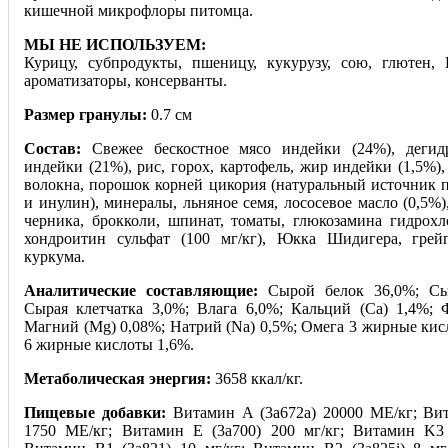
кишечной микрофлоры питомца.
МЫ НЕ ИСПОЛЬЗУЕМ:
Курицу, субпродукты, пшеницу, кукурузу, сою, глютен,
ароматизаторы, консерванты.
Размер гранулы:
0.7 см
Состав:
Свежее бескостное мясо индейки (24%), дегид
индейки (21%), рис, горох, картофель, жир индейки (1,5%)
волокна, порошок корней цикория (натуральный источник 
и инулин), минералы, льняное семя, лососевое масло (0,5%)
черника, брокколи, шпинат, томаты, глюкозамина гидрохло
хондроитин сульфат (100 мг/кг), Юкка Шидигера, грейп
куркума.
Аналитические составляющие:
Сырой белок 36,0%; Сы
Сырая клетчатка 3,0%; Влага 6,0%; Кальций (Са) 1,4%; 
Магний (Mg) 0,08%; Натрий (Na) 0,5%; Омега 3 жирные кис
6 жирные кислоты 1,6%.
Метаболическая энергия:
3658 ккал/кг.
Пищевые добавки:
Витамин A (3a672a) 20000 МЕ/кг; Вит
1750 МЕ/кг; Витамин Е (3a700) 200 мг/кг; Витамин K3 