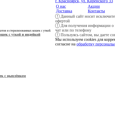
г. Красноярск, ул. Киренского 33
О нас
Акции
Доставка
Контакты
!
Данный сайт носит исключите
офертой
!
Для получения информации о н
чат или по телефону
тов и стерилизованных кошек с уткой.
ошек с уткой и индейкой
!
Пользуясь сайтом, вы даете со
Мы используем cookies для корре
согласие на
обработку персональ
ек с цыплёнком