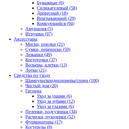
Бумажные
(6)
Силикагелевый
(58)
Древесный
(18)
Впитывающий
(29)
Комкующийся
(94)
Амуниция
(5)
Игрушки
(97)
Аксессуары
Миски, поилки
(21)
Сумки, переноски
(59)
Лежанки
(49)
Когтеточки
(37)
Вольеры, клетки
(13)
Лотки
(21)
Средства по уходу
Шампуни/кондиционеры/спреи
(100)
Чистый дом
(20)
Гигиена
Уход за ушами
(6)
Уход за зубами
(12)
Уход за глазами
(6)
Пеленки, подгузники
(34)
Расчески, пуходерки
(52)
Фурминаторы
(17)
Когтерезы
(8)