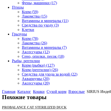
Фены, машинки
(17)
Птицы
Корм
(59)
Лакомства
(15)
Витамины и минералы
(11)
Средства по уходу
(3)
Клетки
Грызуны
Корм
(78)
Лакомства
(26)
Витамины и минералы
(7)
Аксессуары
(12)
Сено, опилки. песок
(18)
Рыбы, рептилии
Корм (рыбки)
(127)
Корм (рептилии)
(26)
Средства для ухода за водой
(22)
Аквариумы
(20)
Аксессуары
(20)
Главная
Каталог
Кошки
Сухой корм
Взрослые
SIRIUS Индейк
Похожие товары
PROBALANCE CAT STERILIZED DUCK