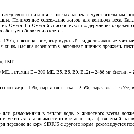
ежедневного питания взрослых кошек с чувствительным пи
шцы. Пониженное содержание жиров для контроля веса. Бала
. Омега 3 и Омега 6 способствуют поддержанию здоровья сер
особствует обновлению клеток.
а 13%), пшеница, рис, жир куриный, гидролизованные мясные
ubtillis, Bacillus licheniformis, автолизат пивных дрожжей, п
ов, ГМИ.
Е, витамин Е – 300 МЕ, В5, В6, В9, В12) – 2488 мг, биотин – 2 м
ырой жир – 15%, сырая клетчатка – 2.5%, сырая зола – 6.5%, в
 или размоченный в теплой воде. У животного всегда долже
т изменяться в зависимости от вре мени года, физической акт
При переводе на корм SIRIUS с другого корма, рекомендуется по