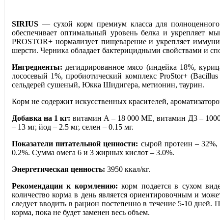
SIRIUS
— сухой корм премиум класса для полноценного 
обеспечивает оптимальный уровень белка и укрепляет мы
PROSTOR+ нормализует пищеварение и укрепляет иммунитет
шерсти. Черника обладает бактерицидными свойствами и сп
Ингредиенты:
дегидрированное мясо (индейка 18%, куриц
лососевый 1%, пробиотический комплекс ProStor+ (Bacillus s
сельдерей сушеный, Юкка Шидигера, метионин, таурин.
Корм не содержит искусственных красителей, ароматизатор
Добавка на 1 кг:
витамин А – 18 000 МЕ, витамин Д3 – 1000 М
– 13 мг, йод – 2.5 мг, селен – 0.15 мг.
Показатели питательной ценности:
сырой протеин – 32%, с
0.2%. Сумма омега 6 и 3 жирных кислот – 3.0%.
Энергетическая ценность:
3950 ккал/кг.
Рекомендации к кормлению:
корм подается в сухом виде
количество корма в день является ориентировочным и може
следует вводить в рацион постепенно в течение 5-10 дней. 
корма, пока не будет заменен весь объем.