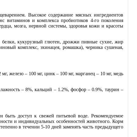
щеварением. Высокое содержание мясных ингредиентов
нс витаминов и комплекса пробиотиков 4-го поколения
дца, мозга, нервной системы, здоровья кожи и красоты
 белки, кукурузный глютен, дрожжи пивные сухие, жир
ектиновый комплекс, эхинацея, ромашка), черника сушеная,
г, железо – 100 мг, цинк – 100 мг, марганец – 10 мг, медь
лажность – 8%, кальций – 1.2%, фосфор – 0.9%, таурин –
н быть доступ к свежей питьевой воде. Рекомендуемое
ивности и индивидуальных особенностей животного. Корм
степенно в течении 5-10 дней заменять часть предыдущего