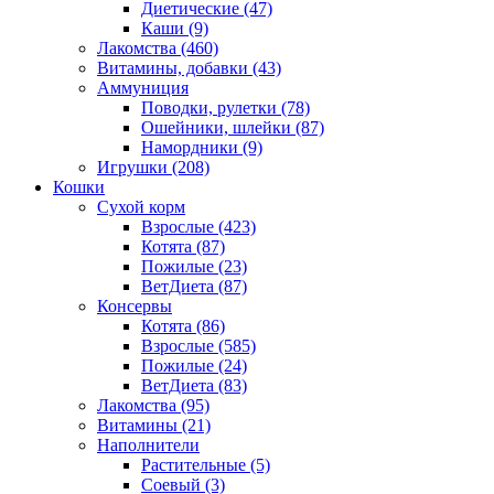
Диетические
(47)
Каши
(9)
Лакомства
(460)
Витамины, добавки
(43)
Аммуниция
Поводки, рулетки
(78)
Ошейники, шлейки
(87)
Намордники
(9)
Игрушки
(208)
Кошки
Сухой корм
Взрослые
(423)
Котята
(87)
Пожилые
(23)
ВетДиета
(87)
Консервы
Котята
(86)
Взрослые
(585)
Пожилые
(24)
ВетДиета
(83)
Лакомства
(95)
Витамины
(21)
Наполнители
Растительные
(5)
Соевый
(3)