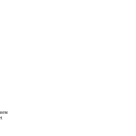
нием
t