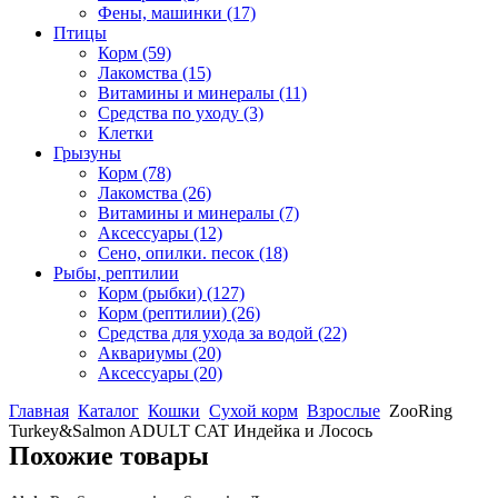
Фены, машинки
(17)
Птицы
Корм
(59)
Лакомства
(15)
Витамины и минералы
(11)
Средства по уходу
(3)
Клетки
Грызуны
Корм
(78)
Лакомства
(26)
Витамины и минералы
(7)
Аксессуары
(12)
Сено, опилки. песок
(18)
Рыбы, рептилии
Корм (рыбки)
(127)
Корм (рептилии)
(26)
Средства для ухода за водой
(22)
Аквариумы
(20)
Аксессуары
(20)
Главная
Каталог
Кошки
Сухой корм
Взрослые
ZooRing
Turkey&Salmon ADULT CAT Индейка и Лосось
Похожие товары