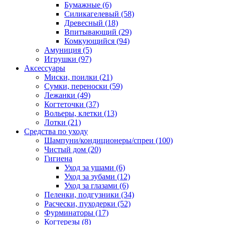
Бумажные
(6)
Силикагелевый
(58)
Древесный
(18)
Впитывающий
(29)
Комкующийся
(94)
Амуниция
(5)
Игрушки
(97)
Аксессуары
Миски, поилки
(21)
Сумки, переноски
(59)
Лежанки
(49)
Когтеточки
(37)
Вольеры, клетки
(13)
Лотки
(21)
Средства по уходу
Шампуни/кондиционеры/спреи
(100)
Чистый дом
(20)
Гигиена
Уход за ушами
(6)
Уход за зубами
(12)
Уход за глазами
(6)
Пеленки, подгузники
(34)
Расчески, пуходерки
(52)
Фурминаторы
(17)
Когтерезы
(8)