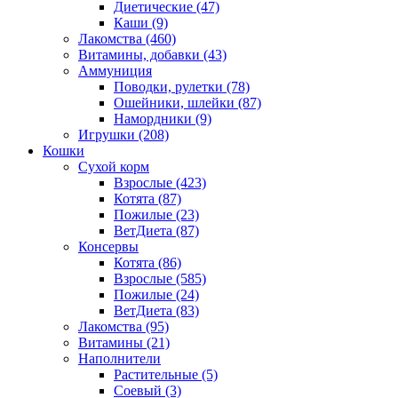
Диетические
(47)
Каши
(9)
Лакомства
(460)
Витамины, добавки
(43)
Аммуниция
Поводки, рулетки
(78)
Ошейники, шлейки
(87)
Намордники
(9)
Игрушки
(208)
Кошки
Сухой корм
Взрослые
(423)
Котята
(87)
Пожилые
(23)
ВетДиета
(87)
Консервы
Котята
(86)
Взрослые
(585)
Пожилые
(24)
ВетДиета
(83)
Лакомства
(95)
Витамины
(21)
Наполнители
Растительные
(5)
Соевый
(3)