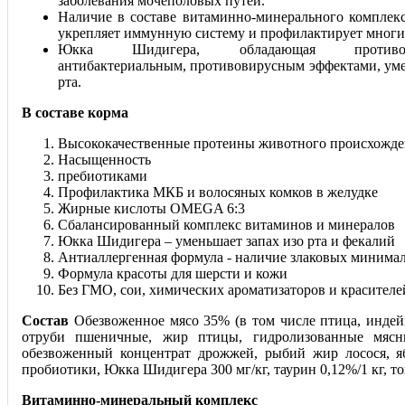
заболевания мочеполовых путей.
Наличие в составе витаминно-минерального комплек
укрепляет иммунную систему и профилактирует многие
Юкка Шидигера, обладающая противовос
антибактериальным, противовирусным эффектами, уме
рта.
В составе корма
Высококачественные протеины животного происхожде
Насыщенность
пребиотиками
Профилактика МКБ и волосяных комков в желудке
Жирные кислоты OMEGA 6:3
Сбалансированный комплекс витаминов и минералов
Юкка Шидигера – уменьшает запах изо рта и фекалий
Антиаллергенная формула - наличие злаковых минима
Формула красоты для шерсти и кожи
Без ГМО, сои, химических ароматизаторов и красителеи
Состав
Обезвоженное мясо 35% (в том числе птица, индей
отруби пшеничные, жир птицы, гидролизованные мясн
обезвоженный концентрат дрожжей, рыбий жир лосося, я
пробиотики, Юкка Шидигера 300 мг/кг, таурин 0,12%/1 кг, т
Витаминно-минеральный комплекс