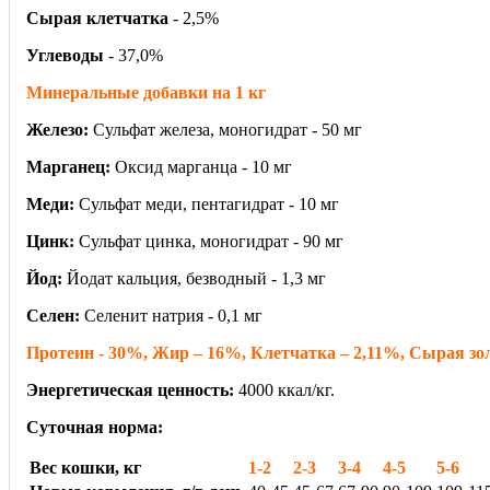
Сырая клетчатка
- 2,5%
Углеводы
- 37,0%
Минеральные добавки на 1 кг
Железо:
Сульфат железа, моногидрат - 50 мг
Марганец:
Оксид марганца - 10 мг
Меди:
Сульфат меди, пентагидрат - 10 мг
Цинк:
Сульфат цинка, моногидрат - 90 мг
Йод:
Йодат кальция, безводный - 1,3 мг
Селен:
Селенит натрия - 0,1 мг
Протеин - 30%, Жир – 16%, Клетчатка – 2,11%, Сырая зол
Энергетическая ценность:
4000 ккал/кг.
Суточная норма:
Вес кошки, кг
1-2
2-3
3-4
4-5
5-6