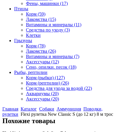
Фены, машинки
(17)
Птицы
Корм
(59)
Лакомства
(15)
Витамины и минералы
(11)
Средства по уходу
(3)
Клетки
Грызуны
Корм
(78)
Лакомства
(26)
Витамины и минералы
(7)
Аксессуары
(12)
Сено, опилки. песок
(18)
Рыбы, рептилии
Корм (рыбки)
(127)
Корм (рептилии)
(26)
Средства для ухода за водой
(22)
Аквариумы
(20)
Аксессуары
(20)
Главная
Каталог
Собаки
Аммуниция
Поводки,
рулетки
Flexi рулетка New Classic S (до 12 кг) 8 м трос
Похожие товары