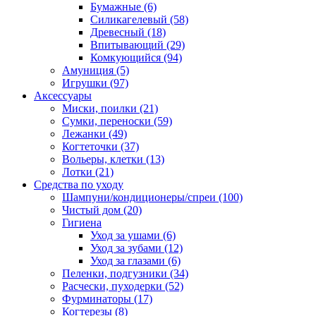
Бумажные
(6)
Силикагелевый
(58)
Древесный
(18)
Впитывающий
(29)
Комкующийся
(94)
Амуниция
(5)
Игрушки
(97)
Аксессуары
Миски, поилки
(21)
Сумки, переноски
(59)
Лежанки
(49)
Когтеточки
(37)
Вольеры, клетки
(13)
Лотки
(21)
Средства по уходу
Шампуни/кондиционеры/спреи
(100)
Чистый дом
(20)
Гигиена
Уход за ушами
(6)
Уход за зубами
(12)
Уход за глазами
(6)
Пеленки, подгузники
(34)
Расчески, пуходерки
(52)
Фурминаторы
(17)
Когтерезы
(8)