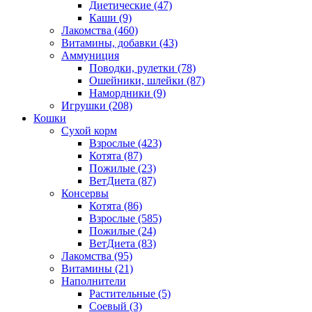
Диетические
(47)
Каши
(9)
Лакомства
(460)
Витамины, добавки
(43)
Аммуниция
Поводки, рулетки
(78)
Ошейники, шлейки
(87)
Намордники
(9)
Игрушки
(208)
Кошки
Сухой корм
Взрослые
(423)
Котята
(87)
Пожилые
(23)
ВетДиета
(87)
Консервы
Котята
(86)
Взрослые
(585)
Пожилые
(24)
ВетДиета
(83)
Лакомства
(95)
Витамины
(21)
Наполнители
Растительные
(5)
Соевый
(3)